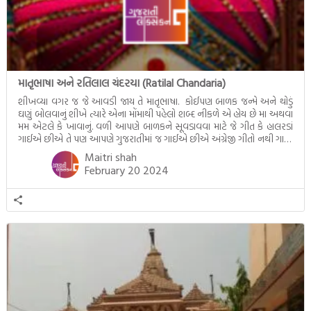
માતૃભાષા અને રતિલાલ ચંદરયા (Ratilal Chandaria)
શીખવ્યા વગર જ જે આવડી જાય તે માતૃભાષા. કોઈપણ બાળક જન્મે અને થોડું
ઘણું બોલવાનું શીખે ત્યારે એના મોંમાથી પહેલો શબ્દ નીકળે એ હોય છે મા અથવા
મમ એટલે કે ખાવાનું. વળી આપણે બાળકને સૂવડાવવા માટે જે ગીત કે હાલરડાં
ગાઈએ છીએ તે પણ આપણે ગુજરાતીમાં જ ગાઈએ છીએ અંગ્રેજી ગીતો નથી ગાતા.
આમ બાળકને […]
Maitri shah
February 20 2024