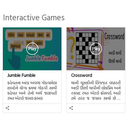
Interactive Games
Play
Play
Jumble Fumble
Crossword
કહેવતના આડા અવળાં ગોઠવાયેલા
ચાની ચૂસકીની લિજ્જત વધારતી
શબ્દોને યોગ્ય ક્રમમાં ગોઠવી સાચી
આડી ઊભી ચાવીની લોકપ્રિય અને
કહેવત અને તેનો અર્થ જણાવતી
રસપ્રદ રમત એટલે ક્રોસવર્ડ. અહીં
રમત એટલે જંબલ ફંબલ
તમે તરત જ જવાબ સાચો છે કે
ખોટો તે જાણી શકાશે.