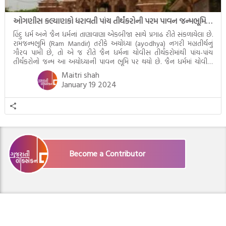
ઓગણીસ કલ્યાણકો ધરાવતી પાંચ તીર્થંકરોની પરમ પાવન જન્મભૂમિ – અયોધ્યા (Ayodhya)
હિંદુ ધર્મ અને જૈન ધર્મનાં તાણાવાણા એકબીજા સાથે પ્રગાઢ રીતે સંકળાયેલા છે.
રામજન્મભૂમિ (Ram Mandir) તરીકે અયોધ્યા (ayodhya) નગરી મહાતીર્થનું
ગૌરવ પામી છે, તો એ જ રીતે જૈન ધર્મના ચોવીસ તીર્થંકરોમાંથી પાંચ-પાંચ
તીર્થંકરોનો જન્મ આ અયોધ્યાની પાવન ભૂમિ પર થયો છે. જૈન ધર્મમાં ચોવીસ
તીર્થંકરોમાંથી પાંચ-પાંચ તીર્થંકરોનાં કલ્યાણકો અહીં આવ્યાં છે. દરેક તીર્થંકરના
Maitri shah
જીવનની ચ્યવન(માતાના […]
January 19 2024
Become a Contributor