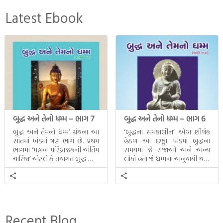
Latest Ebook
બુદ્ધ અને તેનો ધમ્મ – ભાગ 7
બુદ્ધ અને તેનો ધમ્મ – ભાગ 6
બુદ્ધ અને તેમનો ધમ્મ’ ગ્રંથના આ
‘બુદ્ધના સમકાલીન’ એવા શીર્ષક
સાતમાં ખંડમાં ત્રણ ભાગ છે. પ્રથમ
હેઠળ આ છઠ્ઠા ખંડમાં બુદ્ધના
ભાગમાં ‘મહાન પરિવ્રાજકની અંતિમ
સમયમાં જે રાજાઓ અને અન્ય
ચારિકા’ એટલે કે તથાગત બુદ્ધ સાથે
લોકો હતા જે ધમ્મના અનુયાયી થયા.
સતત પરિભ્રમણ કરતા સહચારીઓ
તેમનો અને બુદ્ધ વચ્ચે થયેલો
સાથે ફરી એકવારની
સત્સંગ વીશે જાણકારી મળે છે.
મુલાકાત, બીજા ભાગમાં તથાગતે
વૈશાલીથી વિદાય લીધી તે
અને ત્રીજા ભાગમાં તથાગતે
બનાવેલા ધમ્મને જ પોતાના
Recent Blog
ઉત્તરાધિકારી તરીકે સ્થાપે છે તે