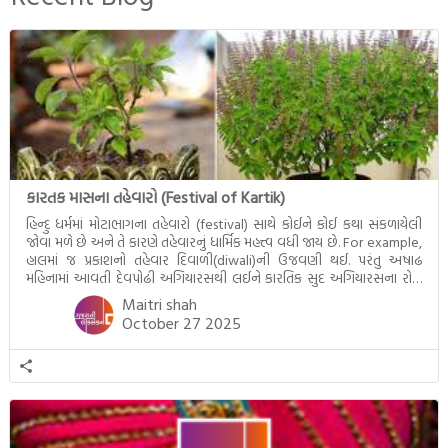
દૃશ્યો અંકિત થયાં છે. ટૂંકમાં બુદ્ધનાં
જીવનના અંતિમ દિવસોની યાત્રાનો
પરિપાક જોવા મળે […]
કારતક માસના તહેવારો (Festival of Kartik)
હિન્દુ ધર્મમાં મોટાભાગના તહેવારો (festival) સાથે કોઈને કોઈ કથા સંકળાયેલી
જોવા મળે છે અને તે કારણે તહેવારનું ધાર્મિક મહત્ત્વ વધી જાય છે. For example,
હાલમાં જ પ્રકાશનો તહેવાર દિવાળી(diwali)ની ઉજવણી થઈ. પરંતુ અષાઢ
મહિનામાં આવતી દેવપોઢી અગિયારસથી લઈને કારતિક સુદ અગિયારસના રોજ
આવતી દેવ ઊઠી અગિયારસ વચ્ચે મોટેભાગે યજ્ઞોપવીત સંસ્કાર, લગ્ન,
Maitri shah
દીક્ષાગ્રહણ, યજ્ઞ, ગૃહપ્રવેશ જેવા […]
October 27 2025