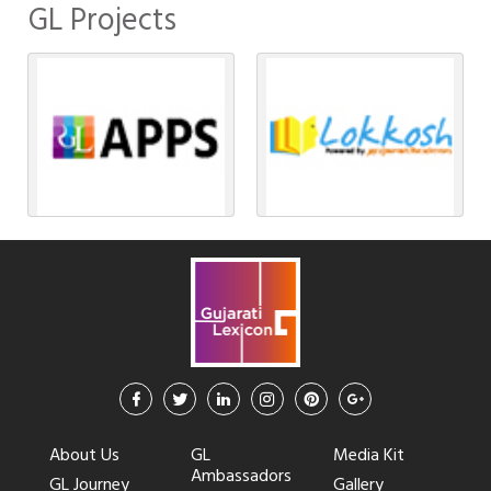
GL Projects
About Us
GL
Media Kit
Ambassadors
GL Journey
Gallery