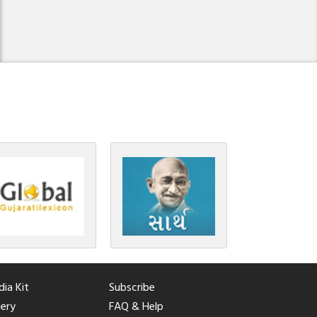
ia Kit
Subscribe
lery
FAQ & Help