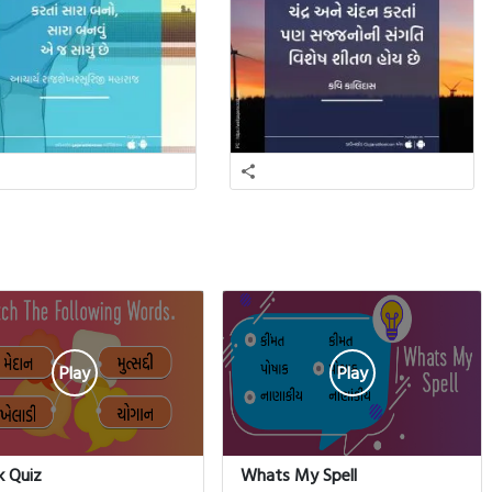
Play
Play
k Quiz
Whats My Spell