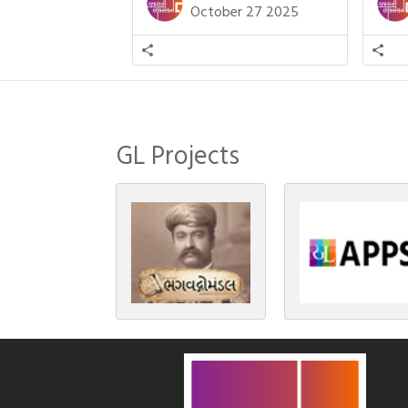
દિવાળી(diwali)ની ઉજવણી થઈ. પરંતુ
બાળક
October 27 2025
અષાઢ મહિનામાં આવતી દેવપોઢી
હાલર
અગિયારસથી લઈને કારતિક સુદ
ગુજરા
અગિયારસના રોજ આવતી દેવ ઊઠી
નથી ગ
અગિયારસ વચ્ચે મોટેભાગે યજ્ઞોપવીત
સંસ્કાર, લગ્ન, દીક્ષાગ્રહણ, યજ્ઞ, ગૃહપ્રવેશ
જેવા […]
GL Projects