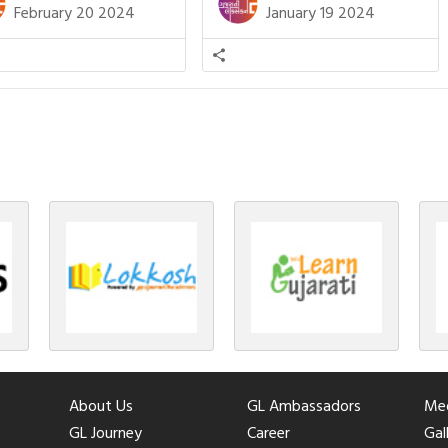
ને સૂવડાવવા માટે જે ગીત કે
ચોવીસ તીર્થંકરોમાંથી પાંચ-પાંચ
February 20 2024
January 19 2024
ડાં ગાઈએ છીએ તે પણ આપણે
તીર્થંકરોનો જન્મ આ અયોધ્યાની પાવન
તીમાં જ ગાઈએ છીએ અંગ્રેજી ગીતો
ભૂમિ પર થયો છે. જૈન ધર્મમાં ચોવીસ
ાતા. આમ બાળકને […]
તીર્થંકરોમાંથી પાંચ-પાંચ તીર્થંકરોનાં
કલ્યાણકો અહીં આવ્યાં છે. દરેક
તીર્થંકરના જીવનની ચ્યવન(માતાના […]
About Us
GL Ambassadors
Med
GL Journey
Career
Gal