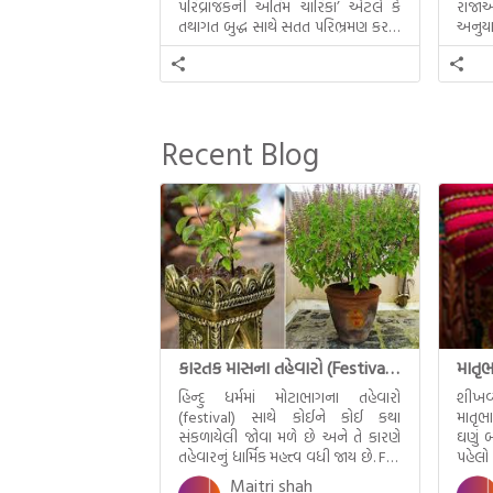
પરિવ્રાજકની અંતિમ ચારિકા’ એટલે કે
રાજાઓ
તથાગત બુદ્ધ સાથે સતત પરિભ્રમણ કરતા
અનુયા
સહચારીઓ સાથે ફરી એકવારની
થયેલો 
મુલાકાત, બીજા ભાગમાં તથાગતે
વૈશાલીથી વિદાય લીધી તે અને ત્રીજા
ભાગમાં તથાગતે બનાવેલા ધમ્મને જ
પોતાના ઉત્તરાધિકારી તરીકે સ્થાપે છે તે
Recent Blog
દૃશ્યો અંકિત થયાં છે. ટૂંકમાં બુદ્ધનાં
જીવનના અંતિમ દિવસોની યાત્રાનો
પરિપાક જોવા મળે […]
કારતક માસના તહેવારો (Festival of Kartik)
હિન્દુ ધર્મમાં મોટાભાગના તહેવારો
શીખવ
(festival) સાથે કોઈને કોઈ કથા
માતૃભ
સંકળાયેલી જોવા મળે છે અને તે કારણે
ઘણું બ
તહેવારનું ધાર્મિક મહત્ત્વ વધી જાય છે. For
પહેલો
example, હાલમાં જ પ્રકાશનો તહેવાર
મમ એ
Maitri shah