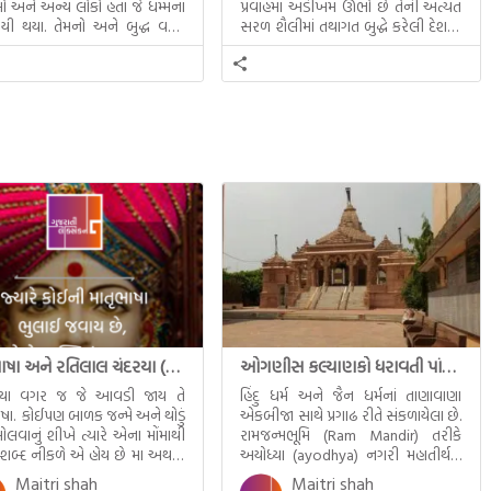
 અને અન્ય લોકો હતા જે ધમ્મના
પ્રવાહમાં અડીખમ ઊભો છે તેની અત્યંત
યી થયા. તેમનો અને બુદ્ધ વચ્ચે
સરળ શૈલીમાં તથાગત બુદ્ધે કરેલી દેશના
સત્સંગ વીશે જાણકારી મળે છે.
સમાવતો મૂલ્યવાન ગ્રંથ એટલે બુદ્ધ અને
તેનો ધમ્મ.
માતૃભાષા અને રતિલાલ ચંદરયા (Ratilal Chandaria)
ઓગણીસ કલ્યાણકો ધરાવતી પાંચ તીર્થંકરોની પરમ પાવન જન્મભૂમિ – અયોધ્યા (Ayodhya)
્યા વગર જ જે આવડી જાય તે
હિંદુ ધર્મ અને જૈન ધર્મનાં તાણાવાણા
ાષા. કોઈપણ બાળક જન્મે અને થોડું
એકબીજા સાથે પ્રગાઢ રીતે સંકળાયેલા છે.
ોલવાનું શીખે ત્યારે એના મોંમાથી
રામજન્મભૂમિ (Ram Mandir) તરીકે
 શબ્દ નીકળે એ હોય છે મા અથવા
અયોધ્યા (ayodhya) નગરી મહાતીર્થનું
ટલે કે ખાવાનું. વળી આપણે
ગૌરવ પામી છે, તો એ જ રીતે જૈન ધર્મના
Maitri shah
Maitri shah