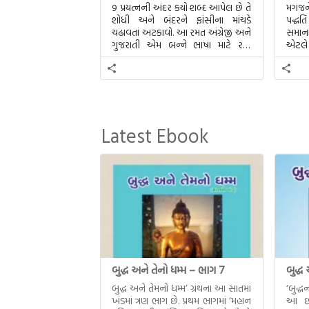
9 પ્રયત્નની અંદર કયો શબ્દ આપેલ છે તે
મગજને
શોધી અને બંદરને ફાંસીના માંચડે
પદ્ધ
ચઢાવતાં અટકાવો. આ રમત અંગ્રેજી અને
સમાના
ગુજરાતી એમ બન્ને ભાષા માટે રમી
એટલે 
શકાશે.
Latest Ebook
બુદ્ધ અને તેનો ધમ્મ – ભાગ 7
બુદ્ધ
બુદ્ધ અને તેમનો ધમ્મ’ ગ્રંથના આ સાતમાં
‘બુદ્
ખંડમાં ત્રણ ભાગ છે. પ્રથમ ભાગમાં ‘મહાન
આ છઠ્