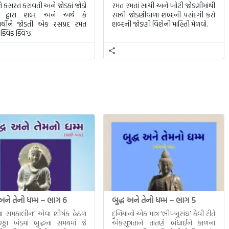
 કસરત કરાવતી અને જોડકાં જોડો
રમત રમતાં સાચી અને ખોટી જોડણીમાંથી
તિ દ્વારા શબ્દ અને અર્થ કે
સાચી જોડણીવાળા શબ્દની પસંદગી કરો
ર્થીને જોડતી એક રસપ્રદ રમત
શબ્દની જોડણી વિશેની માહિતી મેળવો.
ક્વિક ક્વિઝ.
 અને તેનો ધમ્મ – ભાગ 6
બુદ્ધ અને તેનો ધમ્મ – ભાગ 5
ધના સમકાલીન’ એવા શીર્ષક હેઠળ
દુનિયાનો એક માત્ર ‘ભીખ્ખુસંઘ’ કેવી રીતે
ઠા ખંડમાં બુદ્ધના સમયમાં જે
એકસૂત્રતાને તાંતણે બંધાઈને કાળના