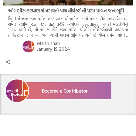
ઓગણીસ કલ્યાણકો ધરાવતી પાંચ તીર્થંકરોની પરમ પાવન જન્મભૂમિ – અયોધ્યા (Ayodhya)
હિંદુ ધર્મ અને જૈન ધર્મનાં તાણાવાણા એકબીજા સાથે પ્રગાઢ રીતે સંકળાયેલા છે.
રામજન્મભૂમિ (Ram Mandir) તરીકે અયોધ્યા (ayodhya) નગરી મહાતીર્થનું
ગૌરવ પામી છે, તો એ જ રીતે જૈન ધર્મના ચોવીસ તીર્થંકરોમાંથી પાંચ-પાંચ
તીર્થંકરોનો જન્મ આ અયોધ્યાની પાવન ભૂમિ પર થયો છે. જૈન ધર્મમાં ચોવીસ
તીર્થંકરોમાંથી પાંચ-પાંચ તીર્થંકરોનાં કલ્યાણકો અહીં આવ્યાં છે. દરેક તીર્થંકરના
Maitri shah
જીવનની ચ્યવન(માતાના […]
January 19 2024
Become a Contributor