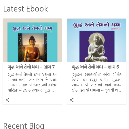
Latest Ebook
બુદ્ધ અને તેનો ધમ્મ – ભાગ 7
બુદ્ધ અને તેનો ધમ્મ – ભાગ 6
બુદ્ધ અને તેમનો ધમ્મ’ ગ્રંથના આ
‘બુદ્ધના સમકાલીન’ એવા શીર્ષક
સાતમાં ખંડમાં ત્રણ ભાગ છે. પ્રથમ
હેઠળ આ છઠ્ઠા ખંડમાં બુદ્ધના
ભાગમાં ‘મહાન પરિવ્રાજકની અંતિમ
સમયમાં જે રાજાઓ અને અન્ય
ચારિકા’ એટલે કે તથાગત બુદ્ધ સાથે
લોકો હતા જે ધમ્મના અનુયાયી થયા.
સતત પરિભ્રમણ કરતા સહચારીઓ
તેમનો અને બુદ્ધ વચ્ચે થયેલો
સાથે ફરી એકવારની
સત્સંગ વીશે જાણકારી મળે છે.
મુલાકાત, બીજા ભાગમાં તથાગતે
વૈશાલીથી વિદાય લીધી તે
અને ત્રીજા ભાગમાં તથાગતે
બનાવેલા ધમ્મને જ પોતાના
Recent Blog
ઉત્તરાધિકારી તરીકે સ્થાપે છે તે