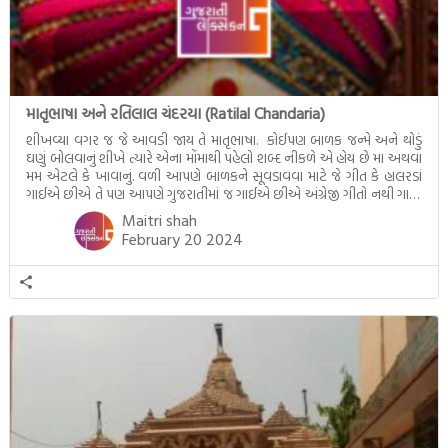
માતૃભાષા અને રતિલાલ ચંદરયા (Ratilal Chandaria)
શીખવ્યા વગર જ જે આવડી જાય તે માતૃભાષા. કોઈપણ બાળક જન્મે અને થોડું
ઘણું બોલવાનું શીખે ત્યારે એના મોંમાથી પહેલો શબ્દ નીકળે એ હોય છે મા અથવા
મમ એટલે કે ખાવાનું. વળી આપણે બાળકને સૂવડાવવા માટે જે ગીત કે હાલરડાં
ગાઈએ છીએ તે પણ આપણે ગુજરાતીમાં જ ગાઈએ છીએ અંગ્રેજી ગીતો નથી ગાતા.
આમ બાળકને […]
Maitri shah
February 20 2024