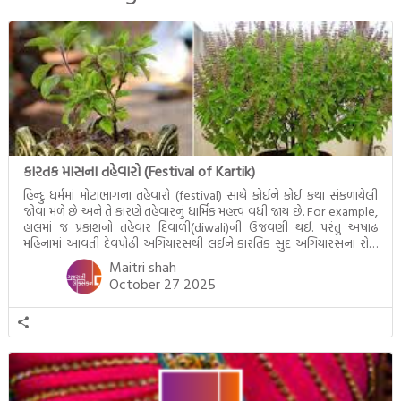
દૃશ્યો અંકિત થયાં છે. ટૂંકમાં બુદ્ધનાં
જીવનના અંતિમ દિવસોની યાત્રાનો
પરિપાક જોવા મળે […]
કારતક માસના તહેવારો (Festival of Kartik)
હિન્દુ ધર્મમાં મોટાભાગના તહેવારો (festival) સાથે કોઈને કોઈ કથા સંકળાયેલી
જોવા મળે છે અને તે કારણે તહેવારનું ધાર્મિક મહત્ત્વ વધી જાય છે. For example,
હાલમાં જ પ્રકાશનો તહેવાર દિવાળી(diwali)ની ઉજવણી થઈ. પરંતુ અષાઢ
મહિનામાં આવતી દેવપોઢી અગિયારસથી લઈને કારતિક સુદ અગિયારસના રોજ
આવતી દેવ ઊઠી અગિયારસ વચ્ચે મોટેભાગે યજ્ઞોપવીત સંસ્કાર, લગ્ન,
Maitri shah
દીક્ષાગ્રહણ, યજ્ઞ, ગૃહપ્રવેશ જેવા […]
October 27 2025