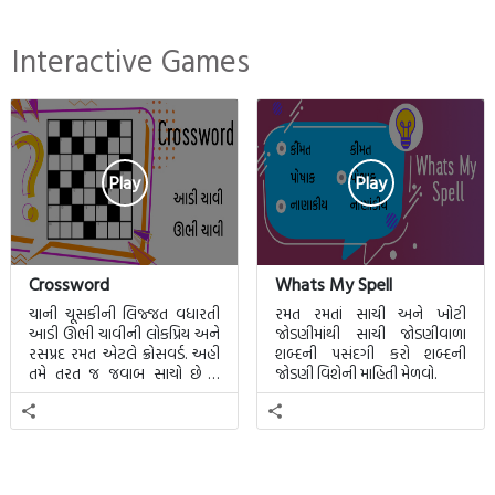
Interactive Games
Play
Play
Crossword
Whats My Spell
ચાની ચૂસકીની લિજ્જત વધારતી
રમત રમતાં સાચી અને ખોટી
આડી ઊભી ચાવીની લોકપ્રિય અને
જોડણીમાંથી સાચી જોડણીવાળા
રસપ્રદ રમત એટલે ક્રોસવર્ડ. અહીં
શબ્દની પસંદગી કરો શબ્દની
તમે તરત જ જવાબ સાચો છે કે
જોડણી વિશેની માહિતી મેળવો.
ખોટો તે જાણી શકાશે.