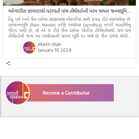
ઓગણીસ કલ્યાણકો ધરાવતી પાંચ તીર્થંકરોની પરમ પાવન જન્મભૂમિ – અયોધ્યા (Ayodhya)
હિંદુ ધર્મ અને જૈન ધર્મનાં તાણાવાણા એકબીજા સાથે પ્રગાઢ રીતે સંકળાયેલા છે.
રામજન્મભૂમિ (Ram Mandir) તરીકે અયોધ્યા (ayodhya) નગરી મહાતીર્થનું
ગૌરવ પામી છે, તો એ જ રીતે જૈન ધર્મના ચોવીસ તીર્થંકરોમાંથી પાંચ-પાંચ
તીર્થંકરોનો જન્મ આ અયોધ્યાની પાવન ભૂમિ પર થયો છે. જૈન ધર્મમાં ચોવીસ
તીર્થંકરોમાંથી પાંચ-પાંચ તીર્થંકરોનાં કલ્યાણકો અહીં આવ્યાં છે. દરેક તીર્થંકરના
Maitri shah
જીવનની ચ્યવન(માતાના […]
January 19 2024
Become a Contributor