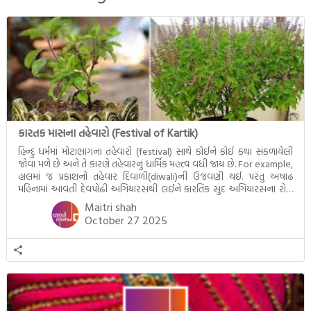
દૃશ્યો અંકિત થયાં છે. ટૂંકમાં બુદ્ધનાં
જીવનના અંતિમ દિવસોની યાત્રાનો
પરિપાક જોવા મળે […]
કારતક માસના તહેવારો (Festival of Kartik)
હિન્દુ ધર્મમાં મોટાભાગના તહેવારો (festival) સાથે કોઈને કોઈ કથા સંકળાયેલી
જોવા મળે છે અને તે કારણે તહેવારનું ધાર્મિક મહત્ત્વ વધી જાય છે. For example,
હાલમાં જ પ્રકાશનો તહેવાર દિવાળી(diwali)ની ઉજવણી થઈ. પરંતુ અષાઢ
મહિનામાં આવતી દેવપોઢી અગિયારસથી લઈને કારતિક સુદ અગિયારસના રોજ
આવતી દેવ ઊઠી અગિયારસ વચ્ચે મોટેભાગે યજ્ઞોપવીત સંસ્કાર, લગ્ન,
Maitri shah
દીક્ષાગ્રહણ, યજ્ઞ, ગૃહપ્રવેશ જેવા […]
October 27 2025