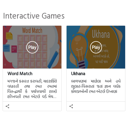
Interactive Games
Play
Play
Word Match
Ukhana
મગજને કસરત કરાવતી, યાદશક્તિ
બાળપણમાં માણેલા અને હવે
વધારતી તથા રમત રમતમાં
ભૂલાતં-વિસરાતાં જતાં જ્ઞાન વર્ધક
વિરુદ્ધાર્થી કે પર્યાપવાચી શબ્દો
કોયડાઓની રમત એટલે ઉખાણાં
શીખવતી રમત એટલે વર્ડ મેચમાં.
આ રમતમાં 20 બ્લોક પાછળ 20
શબ્દો છુપાયેલા હશે.