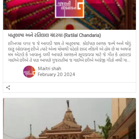
માતૃભાષા અને રતિલાલ ચંદરયા (Ratilal Chandaria)
શીખવ્યા વગર જ જે આવડી જાય તે માતૃભાષા. કોઈપણ બાળક જન્મે અને થોડું
ઘણું બોલવાનું શીખે ત્યારે એના મોંમાથી પહેલો શબ્દ નીકળે એ હોય છે મા અથવા
મમ એટલે કે ખાવાનું. વળી આપણે બાળકને સૂવડાવવા માટે જે ગીત કે હાલરડાં
ગાઈએ છીએ તે પણ આપણે ગુજરાતીમાં જ ગાઈએ છીએ અંગ્રેજી ગીતો નથી ગાતા.
આમ બાળકને […]
Maitri shah
February 20 2024