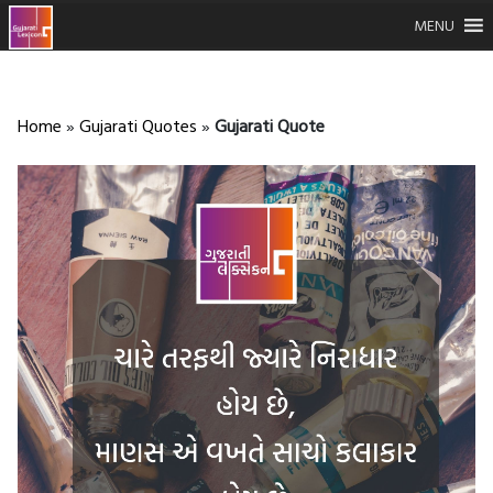
MENU
Home
»
Gujarati Quotes
»
Gujarati Quote