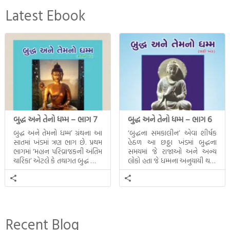
Latest Ebook
બુદ્ધ અને તેનો ધમ્મ – ભાગ 7
બુદ્ધ અને તેનો ધમ્મ – ભાગ 6
બુદ્ધ અને તેમનો ધમ્મ’ ગ્રંથના આ
‘બુદ્ધના સમકાલીન’ એવા શીર્ષક
સાતમાં ખંડમાં ત્રણ ભાગ છે. પ્રથમ
હેઠળ આ છઠ્ઠા ખંડમાં બુદ્ધના
ભાગમાં ‘મહાન પરિવ્રાજકની અંતિમ
સમયમાં જે રાજાઓ અને અન્ય
ચારિકા’ એટલે કે તથાગત બુદ્ધ સાથે
લોકો હતા જે ધમ્મના અનુયાયી થયા.
સતત પરિભ્રમણ કરતા સહચારીઓ
તેમનો અને બુદ્ધ વચ્ચે થયેલો
સાથે ફરી એકવારની
સત્સંગ વીશે જાણકારી મળે છે.
મુલાકાત, બીજા ભાગમાં તથાગતે
વૈશાલીથી વિદાય લીધી તે
અને ત્રીજા ભાગમાં તથાગતે
બનાવેલા ધમ્મને જ પોતાના
Recent Blog
ઉત્તરાધિકારી તરીકે સ્થાપે છે તે