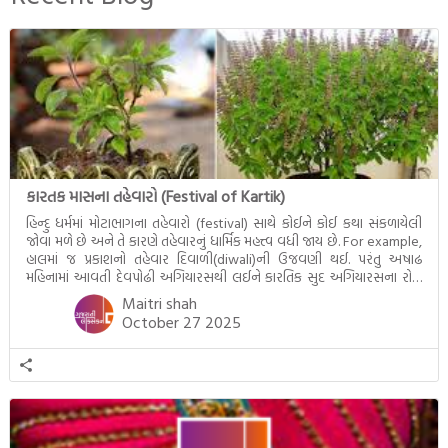
દૃશ્યો અંકિત થયાં છે. ટૂંકમાં બુદ્ધનાં
જીવનના અંતિમ દિવસોની યાત્રાનો
પરિપાક જોવા મળે […]
કારતક માસના તહેવારો (Festival of Kartik)
હિન્દુ ધર્મમાં મોટાભાગના તહેવારો (festival) સાથે કોઈને કોઈ કથા સંકળાયેલી
જોવા મળે છે અને તે કારણે તહેવારનું ધાર્મિક મહત્ત્વ વધી જાય છે. For example,
હાલમાં જ પ્રકાશનો તહેવાર દિવાળી(diwali)ની ઉજવણી થઈ. પરંતુ અષાઢ
મહિનામાં આવતી દેવપોઢી અગિયારસથી લઈને કારતિક સુદ અગિયારસના રોજ
આવતી દેવ ઊઠી અગિયારસ વચ્ચે મોટેભાગે યજ્ઞોપવીત સંસ્કાર, લગ્ન,
Maitri shah
દીક્ષાગ્રહણ, યજ્ઞ, ગૃહપ્રવેશ જેવા […]
October 27 2025