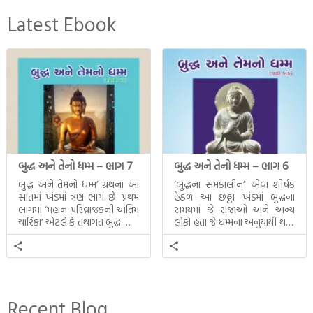
Latest Ebook
બુદ્ધ અને તેનો ધમ્મ – ભાગ 7
બુદ્ધ અને તેનો ધમ્મ – ભાગ 6
બુદ્ધ અને તેમનો ધમ્મ’ ગ્રંથના આ
‘બુદ્ધના સમકાલીન’ એવા શીર્ષક
સાતમાં ખંડમાં ત્રણ ભાગ છે. પ્રથમ
હેઠળ આ છઠ્ઠા ખંડમાં બુદ્ધના
ભાગમાં ‘મહાન પરિવ્રાજકની અંતિમ
સમયમાં જે રાજાઓ અને અન્ય
ચારિકા’ એટલે કે તથાગત બુદ્ધ સાથે
લોકો હતા જે ધમ્મના અનુયાયી થયા.
સતત પરિભ્રમણ કરતા સહચારીઓ
તેમનો અને બુદ્ધ વચ્ચે થયેલો
સાથે ફરી એકવારની
સત્સંગ વીશે જાણકારી મળે છે.
મુલાકાત, બીજા ભાગમાં તથાગતે
વૈશાલીથી વિદાય લીધી તે
અને ત્રીજા ભાગમાં તથાગતે
બનાવેલા ધમ્મને જ પોતાના
Recent Blog
ઉત્તરાધિકારી તરીકે સ્થાપે છે તે