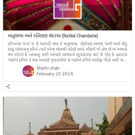
માતૃભાષા અને રતિલાલ ચંદરયા (Ratilal Chandaria)
શીખવ્યા વગર જ જે આવડી જાય તે માતૃભાષા. કોઈપણ બાળક જન્મે અને થોડું
ઘણું બોલવાનું શીખે ત્યારે એના મોંમાથી પહેલો શબ્દ નીકળે એ હોય છે મા અથવા
મમ એટલે કે ખાવાનું. વળી આપણે બાળકને સૂવડાવવા માટે જે ગીત કે હાલરડાં
ગાઈએ છીએ તે પણ આપણે ગુજરાતીમાં જ ગાઈએ છીએ અંગ્રેજી ગીતો નથી ગાતા.
આમ બાળકને […]
Maitri shah
February 20 2024