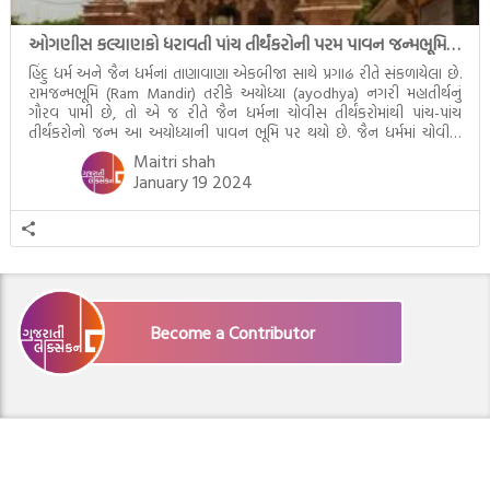
ઓગણીસ કલ્યાણકો ધરાવતી પાંચ તીર્થંકરોની પરમ પાવન જન્મભૂમિ – અયોધ્યા (Ayodhya)
હિંદુ ધર્મ અને જૈન ધર્મનાં તાણાવાણા એકબીજા સાથે પ્રગાઢ રીતે સંકળાયેલા છે.
રામજન્મભૂમિ (Ram Mandir) તરીકે અયોધ્યા (ayodhya) નગરી મહાતીર્થનું
ગૌરવ પામી છે, તો એ જ રીતે જૈન ધર્મના ચોવીસ તીર્થંકરોમાંથી પાંચ-પાંચ
તીર્થંકરોનો જન્મ આ અયોધ્યાની પાવન ભૂમિ પર થયો છે. જૈન ધર્મમાં ચોવીસ
તીર્થંકરોમાંથી પાંચ-પાંચ તીર્થંકરોનાં કલ્યાણકો અહીં આવ્યાં છે. દરેક તીર્થંકરના
Maitri shah
જીવનની ચ્યવન(માતાના […]
January 19 2024
Become a Contributor