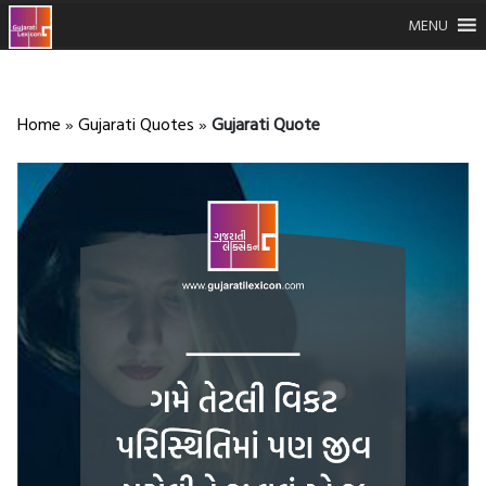
MENU
Home
»
Gujarati Quotes
»
Gujarati Quote