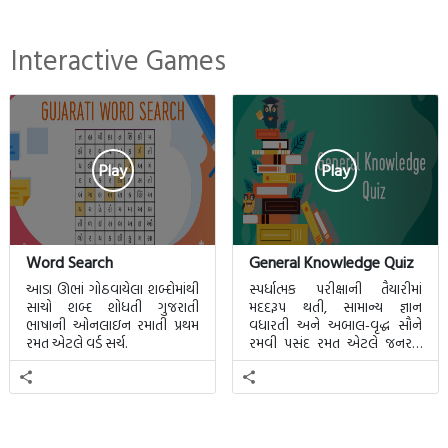
Interactive Games
Play
Play
Word Search
General Knowledge Quiz
આડા ઊભાં ગોઠવાયેલા શબ્દોમાંથી
સ્પર્ધાત્મક પરીક્ષાની તૈયારીમાં
સાચો શબ્દ શોધતી ગુજરાતી
મદદરૂપ થતી, સામાન્ય જ્ઞાન
ભાષાની ઓનલાઇન રમાતી પ્રથમ
વધારતી અને અબાલ-વૃદ્ધ સૌને
રમત એટલે વર્ડ સર્ચ.
રમવી પસંદ રમત એટલે જનરલ
નોલેજ ક્વિઝ.