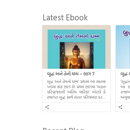
Latest Ebook
બુદ્ધ અને તેનો ધમ્મ – ભાગ 7
બુદ્ધ
બુદ્ધ અને તેમનો ધમ્મ’ ગ્રંથના આ સાતમાં
‘બુદ્
ખંડમાં ત્રણ ભાગ છે. પ્રથમ ભાગમાં ‘મહાન
આ છઠ્
પરિવ્રાજકની અંતિમ ચારિકા’ એટલે કે
રાજાઓ
તથાગત બુદ્ધ સાથે સતત પરિભ્રમણ કરતા
અનુયા
સહચારીઓ સાથે ફરી એકવારની
થયેલો 
મુલાકાત, બીજા ભાગમાં તથાગતે
વૈશાલીથી વિદાય લીધી તે અને ત્રીજા
ભાગમાં તથાગતે બનાવેલા ધમ્મને જ
પોતાના ઉત્તરાધિકારી તરીકે સ્થાપે છે તે
દૃશ્યો અંકિત થયાં છે. ટૂંકમાં બુદ્ધનાં