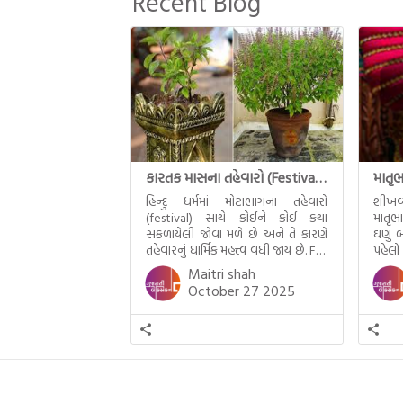
Recent Blog
જીવનના અંતિમ દિવસોની યાત્રાનો
પરિપાક જોવા મળે […]
કારતક માસના તહેવારો (Festival of Kartik)
હિન્દુ ધર્મમાં મોટાભાગના તહેવારો
શીખવ
(festival) સાથે કોઈને કોઈ કથા
માતૃભ
સંકળાયેલી જોવા મળે છે અને તે કારણે
ઘણું બ
તહેવારનું ધાર્મિક મહત્ત્વ વધી જાય છે. For
પહેલો
example, હાલમાં જ પ્રકાશનો તહેવાર
મમ એ
Maitri shah
દિવાળી(diwali)ની ઉજવણી થઈ. પરંતુ
બાળક
October 27 2025
અષાઢ મહિનામાં આવતી દેવપોઢી
હાલર
અગિયારસથી લઈને કારતિક સુદ
ગુજરા
અગિયારસના રોજ આવતી દેવ ઊઠી
નથી ગ
અગિયારસ વચ્ચે મોટેભાગે યજ્ઞોપવીત
સંસ્કાર, લગ્ન, દીક્ષાગ્રહણ, યજ્ઞ, ગૃહપ્રવેશ
જેવા […]