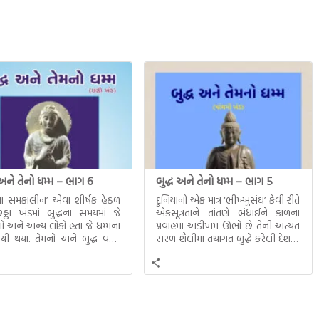
 અને તેનો ધમ્મ – ભાગ 6
બુદ્ધ અને તેનો ધમ્મ – ભાગ 5
ધના સમકાલીન’ એવા શીર્ષક હેઠળ
દુનિયાનો એક માત્ર ‘ભીખ્ખુસંઘ’ કેવી રીતે
ઠા ખંડમાં બુદ્ધના સમયમાં જે
એકસૂત્રતાને તાંતણે બંધાઈને કાળના
 અને અન્ય લોકો હતા જે ધમ્મના
પ્રવાહમાં અડીખમ ઊભો છે તેની અત્યંત
યી થયા. તેમનો અને બુદ્ધ વચ્ચે
સરળ શૈલીમાં તથાગત બુદ્ધે કરેલી દેશના
સત્સંગ વીશે જાણકારી મળે છે.
સમાવતો મૂલ્યવાન ગ્રંથ એટલે બુદ્ધ અને
તેનો ધમ્મ.