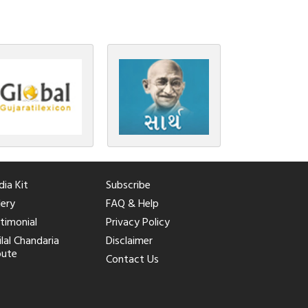
ia Kit
Subscribe
lery
FAQ & Help
timonial
Privacy Policy
ilal Chandaria
Disclaimer
bute
Contact Us