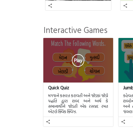
Interactive Games
Play
Quick Quiz
Jumb
મગજને કસરત કરાવતી અને જોડકાં જોડો
કહેવ
પદ્ધતિ દ્વારા શબ્દ અને અર્થ કે
શબ્દોન
સમાનાર્થીને જોડતી એક રસપ્રદ રમત
અને 
એટલે ક્વિક ક્વિઝ.
જંબલ