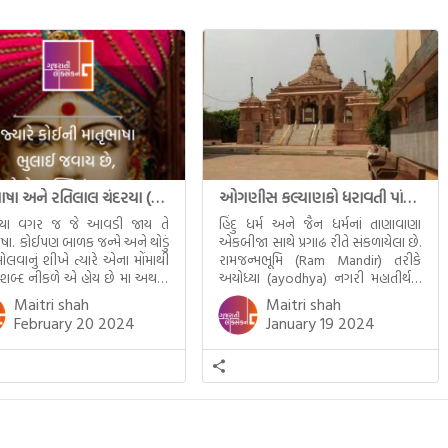
માતૃભાષા અને રતિલાલ ચંદરયા (Ratilal Chandaria)
ઓગણીસ કલ્યાણકો ધરાવતી પાંચ તીર્થંકરોની પરમ પાવન જન્મભૂમિ – અયોધ્યા (Ayodhya)
્યા વગર જ જે આવડી જાય તે
હિંદુ ધર્મ અને જૈન ધર્મનાં તાણાવાણા
ાષા. કોઈપણ બાળક જન્મે અને થોડું
એકબીજા સાથે પ્રગાઢ રીતે સંકળાયેલા છે.
ોલવાનું શીખે ત્યારે એના મોંમાથી
રામજન્મભૂમિ (Ram Mandir) તરીકે
 શબ્દ નીકળે એ હોય છે મા અથવા
અયોધ્યા (ayodhya) નગરી મહાતીર્થનું
ટલે કે ખાવાનું. વળી આપણે
ગૌરવ પામી છે, તો એ જ રીતે જૈન ધર્મના
Maitri shah
Maitri shah
ને સૂવડાવવા માટે જે ગીત કે
ચોવીસ તીર્થંકરોમાંથી પાંચ-પાંચ
February 20 2024
January 19 2024
ડાં ગાઈએ છીએ તે પણ આપણે
તીર્થંકરોનો જન્મ આ અયોધ્યાની પાવન
તીમાં જ ગાઈએ છીએ અંગ્રેજી ગીતો
ભૂમિ પર થયો છે. જૈન ધર્મમાં ચોવીસ
ાતા. આમ બાળકને […]
તીર્થંકરોમાંથી પાંચ-પાંચ તીર્થંકરોનાં
કલ્યાણકો અહીં આવ્યાં છે. દરેક
તીર્થંકરના જીવનની ચ્યવન(માતાના […]