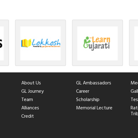
About Us
GL Ambassadors
Med
GL Journey
Career
Gal
Team
Scholarship
Tes
Alliances
Memorial Lecture
Rat
Tri
Credit