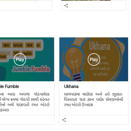
Play
Play
le Fumble
Ukhana
તના આડા અવળાં ગોઠવાયેલા
બાળપણમાં માણેલા અને હવે ભૂલાતં-
ે યોગ્ય ક્રમમાં ગોઠવી સાચી કહેવત
વિસરાતાં જતાં જ્ઞાન વર્ધક કોયડાઓની
તેનો અર્થ જણાવતી રમત એટલે
રમત એટલે ઉખાણાં
 ફંબલ