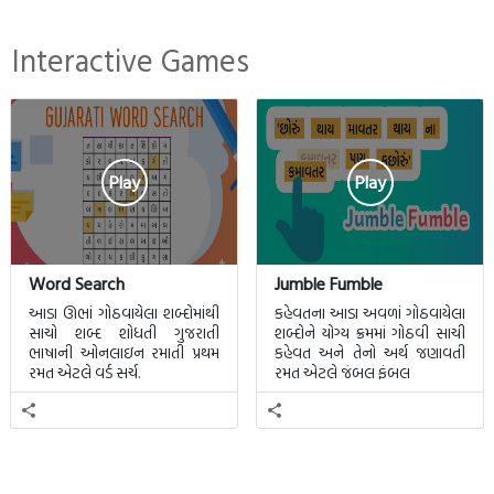
Interactive Games
Play
Play
Word Search
Jumble Fumble
આડા ઊભાં ગોઠવાયેલા શબ્દોમાંથી
કહેવતના આડા અવળાં ગોઠવાયેલા
સાચો શબ્દ શોધતી ગુજરાતી
શબ્દોને યોગ્ય ક્રમમાં ગોઠવી સાચી
ભાષાની ઓનલાઇન રમાતી પ્રથમ
કહેવત અને તેનો અર્થ જણાવતી
રમત એટલે વર્ડ સર્ચ.
રમત એટલે જંબલ ફંબલ