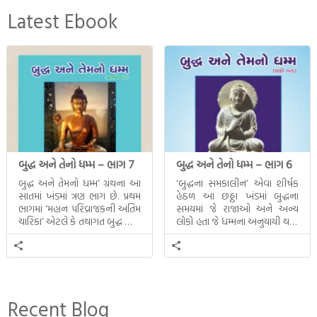
Latest Ebook
બુદ્ધ અને તેનો ધમ્મ – ભાગ 7
બુદ્ધ અને તેનો ધમ્મ – ભાગ 6
બુદ્ધ અને તેમનો ધમ્મ’ ગ્રંથના આ
‘બુદ્ધના સમકાલીન’ એવા શીર્ષક
સાતમાં ખંડમાં ત્રણ ભાગ છે. પ્રથમ
હેઠળ આ છઠ્ઠા ખંડમાં બુદ્ધના
ભાગમાં ‘મહાન પરિવ્રાજકની અંતિમ
સમયમાં જે રાજાઓ અને અન્ય
ચારિકા’ એટલે કે તથાગત બુદ્ધ સાથે
લોકો હતા જે ધમ્મના અનુયાયી થયા.
સતત પરિભ્રમણ કરતા સહચારીઓ
તેમનો અને બુદ્ધ વચ્ચે થયેલો
સાથે ફરી એકવારની
સત્સંગ વીશે જાણકારી મળે છે.
મુલાકાત, બીજા ભાગમાં તથાગતે
વૈશાલીથી વિદાય લીધી તે
અને ત્રીજા ભાગમાં તથાગતે
બનાવેલા ધમ્મને જ પોતાના
Recent Blog
ઉત્તરાધિકારી તરીકે સ્થાપે છે તે