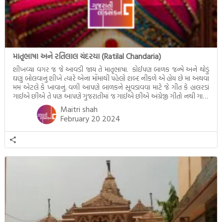
માતૃભાષા અને રતિલાલ ચંદરયા (Ratilal Chandaria)
શીખવ્યા વગર જ જે આવડી જાય તે માતૃભાષા. કોઈપણ બાળક જન્મે અને થોડું
ઘણું બોલવાનું શીખે ત્યારે એના મોંમાથી પહેલો શબ્દ નીકળે એ હોય છે મા અથવા
મમ એટલે કે ખાવાનું. વળી આપણે બાળકને સૂવડાવવા માટે જે ગીત કે હાલરડાં
ગાઈએ છીએ તે પણ આપણે ગુજરાતીમાં જ ગાઈએ છીએ અંગ્રેજી ગીતો નથી ગાતા.
આમ બાળકને […]
Maitri shah
February 20 2024