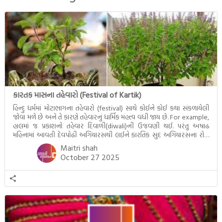
દૃશ્યો અંકિત થયાં છે. ટૂંકમાં બુદ્ધનાં
જીવનના અંતિમ દિવસોની યાત્રાનો
પરિપાક જોવા મળે […]
કારતક માસના તહેવારો (Festival of Kartik)
હિન્દુ ધર્મમાં મોટાભાગના તહેવારો (festival) સાથે કોઈને કોઈ કથા સંકળાયેલી
જોવા મળે છે અને તે કારણે તહેવારનું ધાર્મિક મહત્ત્વ વધી જાય છે. For example,
હાલમાં જ પ્રકાશનો તહેવાર દિવાળી(diwali)ની ઉજવણી થઈ. પરંતુ અષાઢ
મહિનામાં આવતી દેવપોઢી અગિયારસથી લઈને કારતિક સુદ અગિયારસના રોજ
આવતી દેવ ઊઠી અગિયારસ વચ્ચે મોટેભાગે યજ્ઞોપવીત સંસ્કાર, લગ્ન,
Maitri shah
દીક્ષાગ્રહણ, યજ્ઞ, ગૃહપ્રવેશ જેવા […]
October 27 2025