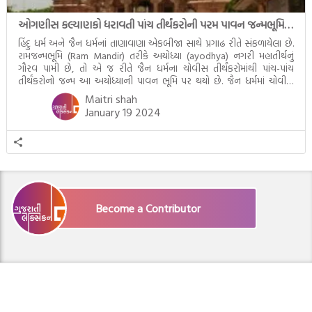
ઓગણીસ કલ્યાણકો ધરાવતી પાંચ તીર્થંકરોની પરમ પાવન જન્મભૂમિ – અયોધ્યા (Ayodhya)
હિંદુ ધર્મ અને જૈન ધર્મનાં તાણાવાણા એકબીજા સાથે પ્રગાઢ રીતે સંકળાયેલા છે.
રામજન્મભૂમિ (Ram Mandir) તરીકે અયોધ્યા (ayodhya) નગરી મહાતીર્થનું
ગૌરવ પામી છે, તો એ જ રીતે જૈન ધર્મના ચોવીસ તીર્થંકરોમાંથી પાંચ-પાંચ
તીર્થંકરોનો જન્મ આ અયોધ્યાની પાવન ભૂમિ પર થયો છે. જૈન ધર્મમાં ચોવીસ
તીર્થંકરોમાંથી પાંચ-પાંચ તીર્થંકરોનાં કલ્યાણકો અહીં આવ્યાં છે. દરેક તીર્થંકરના
Maitri shah
જીવનની ચ્યવન(માતાના […]
January 19 2024
Become a Contributor