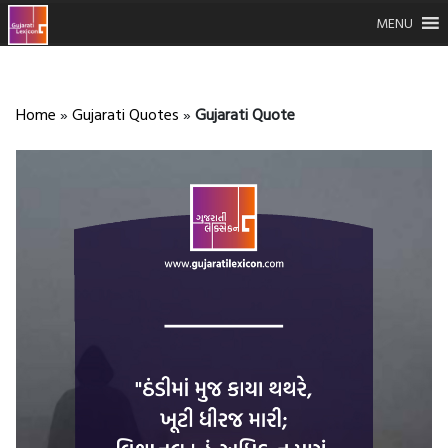
MENU
Home
»
Gujarati Quotes
»
Gujarati Quote