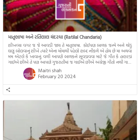
માતૃભાષા અને રતિલાલ ચંદરયા (Ratilal Chandaria)
શીખવ્યા વગર જ જે આવડી જાય તે માતૃભાષા. કોઈપણ બાળક જન્મે અને થોડું
ઘણું બોલવાનું શીખે ત્યારે એના મોંમાથી પહેલો શબ્દ નીકળે એ હોય છે મા અથવા
મમ એટલે કે ખાવાનું. વળી આપણે બાળકને સૂવડાવવા માટે જે ગીત કે હાલરડાં
ગાઈએ છીએ તે પણ આપણે ગુજરાતીમાં જ ગાઈએ છીએ અંગ્રેજી ગીતો નથી ગાતા.
આમ બાળકને […]
Maitri shah
February 20 2024