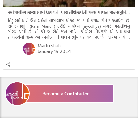
ઓગણીસ કલ્યાણકો ધરાવતી પાંચ તીર્થંકરોની પરમ પાવન જન્મભૂમિ – અયોધ્યા (Ayodhya)
હિંદુ ધર્મ અને જૈન ધર્મનાં તાણાવાણા એકબીજા સાથે પ્રગાઢ રીતે સંકળાયેલા છે.
રામજન્મભૂમિ (Ram Mandir) તરીકે અયોધ્યા (ayodhya) નગરી મહાતીર્થનું
ગૌરવ પામી છે, તો એ જ રીતે જૈન ધર્મના ચોવીસ તીર્થંકરોમાંથી પાંચ-પાંચ
તીર્થંકરોનો જન્મ આ અયોધ્યાની પાવન ભૂમિ પર થયો છે. જૈન ધર્મમાં ચોવીસ
તીર્થંકરોમાંથી પાંચ-પાંચ તીર્થંકરોનાં કલ્યાણકો અહીં આવ્યાં છે. દરેક તીર્થંકરના
Maitri shah
જીવનની ચ્યવન(માતાના […]
January 19 2024
Become a Contributor