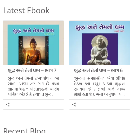
Latest Ebook
બુદ્ધ અને તેનો ધમ્મ – ભાગ 7
બુદ્ધ અને તેનો ધમ્મ – ભાગ 6
બુદ્ધ અને તેમનો ધમ્મ’ ગ્રંથના આ
‘બુદ્ધના સમકાલીન’ એવા શીર્ષક
સાતમાં ખંડમાં ત્રણ ભાગ છે. પ્રથમ
હેઠળ આ છઠ્ઠા ખંડમાં બુદ્ધના
ભાગમાં ‘મહાન પરિવ્રાજકની અંતિમ
સમયમાં જે રાજાઓ અને અન્ય
ચારિકા’ એટલે કે તથાગત બુદ્ધ સાથે
લોકો હતા જે ધમ્મના અનુયાયી થયા.
સતત પરિભ્રમણ કરતા સહચારીઓ
તેમનો અને બુદ્ધ વચ્ચે થયેલો
સાથે ફરી એકવારની
સત્સંગ વીશે જાણકારી મળે છે.
મુલાકાત, બીજા ભાગમાં તથાગતે
વૈશાલીથી વિદાય લીધી તે
અને ત્રીજા ભાગમાં તથાગતે
બનાવેલા ધમ્મને જ પોતાના
Recent Blog
ઉત્તરાધિકારી તરીકે સ્થાપે છે તે