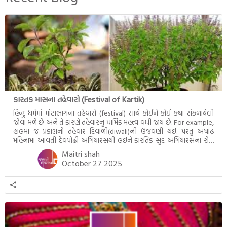
દૃશ્યો અંકિત થયાં છે. ટૂંકમાં બુદ્ધનાં
જીવનના અંતિમ દિવસોની યાત્રાનો
પરિપાક જોવા મળે […]
કારતક માસના તહેવારો (Festival of Kartik)
હિન્દુ ધર્મમાં મોટાભાગના તહેવારો (festival) સાથે કોઈને કોઈ કથા સંકળાયેલી
જોવા મળે છે અને તે કારણે તહેવારનું ધાર્મિક મહત્ત્વ વધી જાય છે. For example,
હાલમાં જ પ્રકાશનો તહેવાર દિવાળી(diwali)ની ઉજવણી થઈ. પરંતુ અષાઢ
મહિનામાં આવતી દેવપોઢી અગિયારસથી લઈને કારતિક સુદ અગિયારસના રોજ
આવતી દેવ ઊઠી અગિયારસ વચ્ચે મોટેભાગે યજ્ઞોપવીત સંસ્કાર, લગ્ન,
Maitri shah
દીક્ષાગ્રહણ, યજ્ઞ, ગૃહપ્રવેશ જેવા […]
October 27 2025