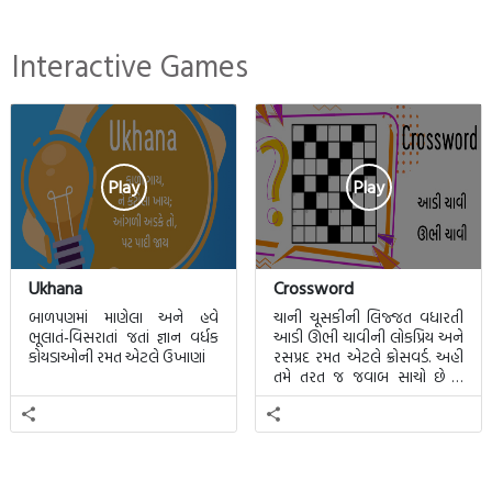
Interactive Games
Play
Play
Ukhana
Crossword
બાળપણમાં માણેલા અને હવે
ચાની ચૂસકીની લિજ્જત વધારતી
ભૂલાતં-વિસરાતાં જતાં જ્ઞાન વર્ધક
આડી ઊભી ચાવીની લોકપ્રિય અને
કોયડાઓની રમત એટલે ઉખાણાં
રસપ્રદ રમત એટલે ક્રોસવર્ડ. અહીં
તમે તરત જ જવાબ સાચો છે કે
ખોટો તે જાણી શકાશે.