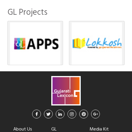
GL Projects
About Us
GL
Media Kit