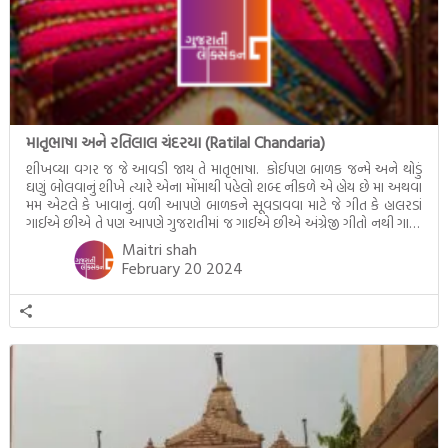
માતૃભાષા અને રતિલાલ ચંદરયા (Ratilal Chandaria)
શીખવ્યા વગર જ જે આવડી જાય તે માતૃભાષા. કોઈપણ બાળક જન્મે અને થોડું
ઘણું બોલવાનું શીખે ત્યારે એના મોંમાથી પહેલો શબ્દ નીકળે એ હોય છે મા અથવા
મમ એટલે કે ખાવાનું. વળી આપણે બાળકને સૂવડાવવા માટે જે ગીત કે હાલરડાં
ગાઈએ છીએ તે પણ આપણે ગુજરાતીમાં જ ગાઈએ છીએ અંગ્રેજી ગીતો નથી ગાતા.
આમ બાળકને […]
Maitri shah
February 20 2024