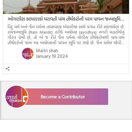
ઓગણીસ કલ્યાણકો ધરાવતી પાંચ તીર્થંકરોની પરમ પાવન જન્મભૂમિ – અયોધ્યા (Ayodhya)
હિંદુ ધર્મ અને જૈન ધર્મનાં તાણાવાણા એકબીજા સાથે પ્રગાઢ રીતે સંકળાયેલા છે.
રામજન્મભૂમિ (Ram Mandir) તરીકે અયોધ્યા (ayodhya) નગરી મહાતીર્થનું
ગૌરવ પામી છે, તો એ જ રીતે જૈન ધર્મના ચોવીસ તીર્થંકરોમાંથી પાંચ-પાંચ
તીર્થંકરોનો જન્મ આ અયોધ્યાની પાવન ભૂમિ પર થયો છે. જૈન ધર્મમાં ચોવીસ
તીર્થંકરોમાંથી પાંચ-પાંચ તીર્થંકરોનાં કલ્યાણકો અહીં આવ્યાં છે. દરેક તીર્થંકરના
Maitri shah
જીવનની ચ્યવન(માતાના […]
January 19 2024
Become a Contributor