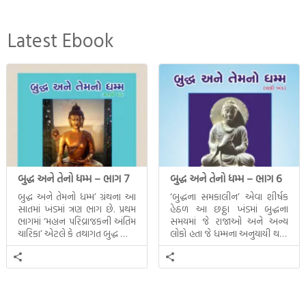
Latest Ebook
બુદ્ધ અને તેનો ધમ્મ – ભાગ 7
બુદ્ધ અને તેનો ધમ્મ – ભાગ 6
બુદ્ધ અને તેમનો ધમ્મ’ ગ્રંથના આ
‘બુદ્ધના સમકાલીન’ એવા શીર્ષક
સાતમાં ખંડમાં ત્રણ ભાગ છે. પ્રથમ
હેઠળ આ છઠ્ઠા ખંડમાં બુદ્ધના
ભાગમાં ‘મહાન પરિવ્રાજકની અંતિમ
સમયમાં જે રાજાઓ અને અન્ય
ચારિકા’ એટલે કે તથાગત બુદ્ધ સાથે
લોકો હતા જે ધમ્મના અનુયાયી થયા.
સતત પરિભ્રમણ કરતા સહચારીઓ
તેમનો અને બુદ્ધ વચ્ચે થયેલો
સાથે ફરી એકવારની
સત્સંગ વીશે જાણકારી મળે છે.
મુલાકાત, બીજા ભાગમાં તથાગતે
વૈશાલીથી વિદાય લીધી તે
અને ત્રીજા ભાગમાં તથાગતે