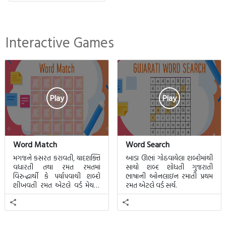
Interactive Games
Play
Play
Word Match
Word Search
મગજને કસરત કરાવતી, યાદશક્તિ
આડા ઊભાં ગોઠવાયેલા શબ્દોમાંથી
વધારતી તથા રમત રમતમાં
સાચો શબ્દ શોધતી ગુજરાતી
વિરુદ્ધાર્થી કે પર્યાપવાચી શબ્દો
ભાષાની ઓનલાઇન રમાતી પ્રથમ
શીખવતી રમત એટલે વર્ડ મેચમાં.
રમત એટલે વર્ડ સર્ચ.
આ રમતમાં 20 બ્લોક પાછળ 20
શબ્દો છુપાયેલા હશે.