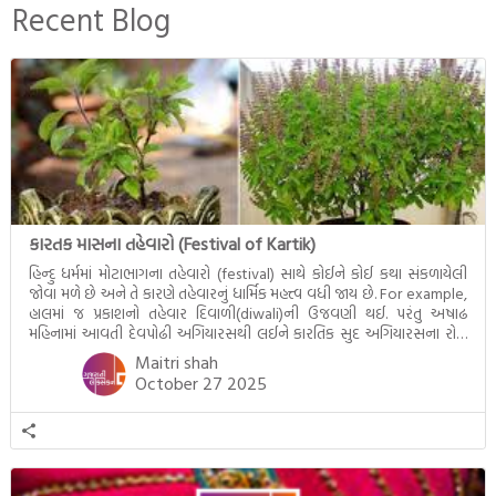
બનાવેલા ધમ્મને જ પોતાના
Recent Blog
ઉત્તરાધિકારી તરીકે સ્થાપે છે તે
દૃશ્યો અંકિત થયાં છે. ટૂંકમાં બુદ્ધનાં
જીવનના અંતિમ દિવસોની યાત્રાનો
પરિપાક જોવા મળે […]
કારતક માસના તહેવારો (Festival of Kartik)
હિન્દુ ધર્મમાં મોટાભાગના તહેવારો (festival) સાથે કોઈને કોઈ કથા સંકળાયેલી
જોવા મળે છે અને તે કારણે તહેવારનું ધાર્મિક મહત્ત્વ વધી જાય છે. For example,
હાલમાં જ પ્રકાશનો તહેવાર દિવાળી(diwali)ની ઉજવણી થઈ. પરંતુ અષાઢ
મહિનામાં આવતી દેવપોઢી અગિયારસથી લઈને કારતિક સુદ અગિયારસના રોજ
આવતી દેવ ઊઠી અગિયારસ વચ્ચે મોટેભાગે યજ્ઞોપવીત સંસ્કાર, લગ્ન,
Maitri shah
દીક્ષાગ્રહણ, યજ્ઞ, ગૃહપ્રવેશ જેવા […]
October 27 2025