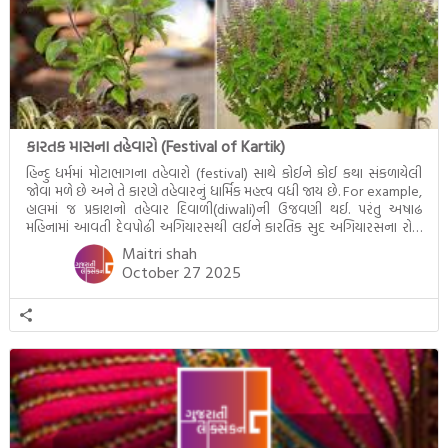
કારતક માસના તહેવારો (Festival of Kartik)
હિન્દુ ધર્મમાં મોટાભાગના તહેવારો (festival) સાથે કોઈને કોઈ કથા સંકળાયેલી
જોવા મળે છે અને તે કારણે તહેવારનું ધાર્મિક મહત્ત્વ વધી જાય છે. For example,
હાલમાં જ પ્રકાશનો તહેવાર દિવાળી(diwali)ની ઉજવણી થઈ. પરંતુ અષાઢ
મહિનામાં આવતી દેવપોઢી અગિયારસથી લઈને કારતિક સુદ અગિયારસના રોજ
આવતી દેવ ઊઠી અગિયારસ વચ્ચે મોટેભાગે યજ્ઞોપવીત સંસ્કાર, લગ્ન,
Maitri shah
દીક્ષાગ્રહણ, યજ્ઞ, ગૃહપ્રવેશ જેવા […]
October 27 2025