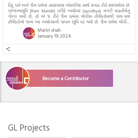
હિંદુ ધર્મ અને જૈન ધર્મનાં તાણાવાણા એકબીજા સાથે પ્રગાઢ રીતે સંકળાયેલા છે.
રામજન્મભૂમિ (Ram Mandir) તરીકે અયોધ્યા (ayodhya) નગરી મહાતીર્થનું
ગૌરવ પામી છે, તો એ જ રીતે જૈન ધર્મના ચોવીસ તીર્થંકરોમાંથી પાંચ-પાંચ
તીર્થંકરોનો જન્મ આ અયોધ્યાની પાવન ભૂમિ પર થયો છે. જૈન ધર્મમાં ચોવીસ
તીર્થંકરોમાંથી પાંચ-પાંચ તીર્થંકરોનાં કલ્યાણકો અહીં આવ્યાં છે. દરેક તીર્થંકરના
Maitri shah
જીવનની ચ્યવન(માતાના […]
January 19 2024
Become a Contributor
GL Projects