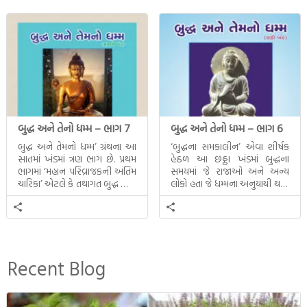
બુદ્ધ અને તેનો ધમ્મ – ભાગ 7
બુદ્ધ અને તેનો ધમ્મ – ભાગ 6
બુદ્ધ અને તેમનો ધમ્મ’ ગ્રંથના આ
‘બુદ્ધના સમકાલીન’ એવા શીર્ષક
સાતમાં ખંડમાં ત્રણ ભાગ છે. પ્રથમ
હેઠળ આ છઠ્ઠા ખંડમાં બુદ્ધના
ભાગમાં ‘મહાન પરિવ્રાજકની અંતિમ
સમયમાં જે રાજાઓ અને અન્ય
ચારિકા’ એટલે કે તથાગત બુદ્ધ સાથે
લોકો હતા જે ધમ્મના અનુયાયી થયા.
સતત પરિભ્રમણ કરતા સહચારીઓ
તેમનો અને બુદ્ધ વચ્ચે થયેલો
સાથે ફરી એકવારની
સત્સંગ વીશે જાણકારી મળે છે.
મુલાકાત, બીજા ભાગમાં તથાગતે
વૈશાલીથી વિદાય લીધી તે
અને ત્રીજા ભાગમાં તથાગતે
બનાવેલા ધમ્મને જ પોતાના
Recent Blog
ઉત્તરાધિકારી તરીકે સ્થાપે છે તે
દૃશ્યો અંકિત થયાં છે. ટૂંકમાં બુદ્ધનાં
જીવનના અંતિમ દિવસોની યાત્રાનો
પરિપાક જોવા મળે […]