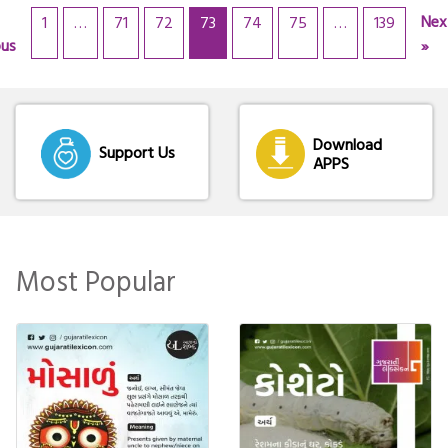
Nex
1
…
71
72
73
74
75
…
139
ous
»
Download
Support Us
APPS
Most Popular