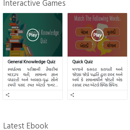
Interactive Games
Play
Play
General Knowledge Quiz
Quick Quiz
સ્પર્ધાત્મક પરીક્ષાની તૈયારીમાં
મગજને કસરત કરાવતી અને
મદદરૂપ થતી, સામાન્ય જ્ઞાન
જોડકાં જોડો પદ્ધતિ દ્વારા શબ્દ અને
વધારતી અને અબાલ-વૃદ્ધ સૌને
અર્થ કે સમાનાર્થીને જોડતી એક
રમવી પસંદ રમત એટલે જનરલ
રસપ્રદ રમત એટલે ક્વિક ક્વિઝ.
નોલેજ ક્વિઝ.
Latest Ebook