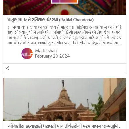
માતૃભાષા અને રતિલાલ ચંદરયા (Ratilal Chandaria)
શીખવ્યા વગર જ જે આવડી જાય તે માતૃભાષા. કોઈપણ બાળક જન્મે અને થોડું
ઘણું બોલવાનું શીખે ત્યારે એના મોંમાથી પહેલો શબ્દ નીકળે એ હોય છે મા અથવા
મમ એટલે કે ખાવાનું. વળી આપણે બાળકને સૂવડાવવા માટે જે ગીત કે હાલરડાં
ગાઈએ છીએ તે પણ આપણે ગુજરાતીમાં જ ગાઈએ છીએ અંગ્રેજી ગીતો નથી ગાતા.
આમ બાળકને […]
Maitri shah
February 20 2024
ઓગણીસ કલ્યાણકો ધરાવતી પાંચ તીર્થંકરોની પરમ પાવન જન્મભૂમિ – અયોધ્યા (Ayodhya)