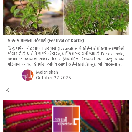
કારતક માસના તહેવારો (Festival of Kartik)
હિન્દુ ધર્મમાં મોટાભાગના તહેવારો (festival) સાથે કોઈને કોઈ કથા સંકળાયેલી
જોવા મળે છે અને તે કારણે તહેવારનું ધાર્મિક મહત્ત્વ વધી જાય છે. For example,
હાલમાં જ પ્રકાશનો તહેવાર દિવાળી(diwali)ની ઉજવણી થઈ. પરંતુ અષાઢ
મહિનામાં આવતી દેવપોઢી અગિયારસથી લઈને કારતિક સુદ અગિયારસના રોજ
આવતી દેવ ઊઠી અગિયારસ વચ્ચે મોટેભાગે યજ્ઞોપવીત સંસ્કાર, લગ્ન,
Maitri shah
દીક્ષાગ્રહણ, યજ્ઞ, ગૃહપ્રવેશ જેવા […]
October 27 2025