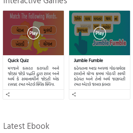
Interactive Games
Play
Play
Quick Quiz
Jumble Fumble
મગજને કસરત કરાવતી અને
કહેવતના આડા અવળાં ગોઠવાયેલા
જોડકાં જોડો પદ્ધતિ દ્વારા શબ્દ અને
શબ્દોને યોગ્ય ક્રમમાં ગોઠવી સાચી
અર્થ કે સમાનાર્થીને જોડતી એક
કહેવત અને તેનો અર્થ જણાવતી
રસપ્રદ રમત એટલે ક્વિક ક્વિઝ.
રમત એટલે જંબલ ફંબલ
Latest Ebook