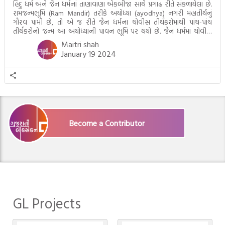
હિંદુ ધર્મ અને જૈન ધર્મનાં તાણાવાણા એકબીજા સાથે પ્રગાઢ રીતે સંકળાયેલા છે.
રામજન્મભૂમિ (Ram Mandir) તરીકે અયોધ્યા (ayodhya) નગરી મહાતીર્થનું
ગૌરવ પામી છે, તો એ જ રીતે જૈન ધર્મના ચોવીસ તીર્થંકરોમાંથી પાંચ-પાંચ
તીર્થંકરોનો જન્મ આ અયોધ્યાની પાવન ભૂમિ પર થયો છે. જૈન ધર્મમાં ચોવીસ
તીર્થંકરોમાંથી પાંચ-પાંચ તીર્થંકરોનાં કલ્યાણકો અહીં આવ્યાં છે. દરેક તીર્થંકરના
Maitri shah
જીવનની ચ્યવન(માતાના […]
January 19 2024
Become a Contributor
GL Projects