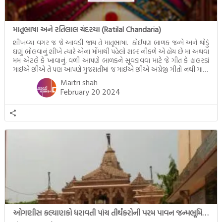
માતૃભાષા અને રતિલાલ ચંદરયા (Ratilal Chandaria)
શીખવ્યા વગર જ જે આવડી જાય તે માતૃભાષા. કોઈપણ બાળક જન્મે અને થોડું
ઘણું બોલવાનું શીખે ત્યારે એના મોંમાથી પહેલો શબ્દ નીકળે એ હોય છે મા અથવા
મમ એટલે કે ખાવાનું. વળી આપણે બાળકને સૂવડાવવા માટે જે ગીત કે હાલરડાં
ગાઈએ છીએ તે પણ આપણે ગુજરાતીમાં જ ગાઈએ છીએ અંગ્રેજી ગીતો નથી ગાતા.
આમ બાળકને […]
Maitri shah
February 20 2024
ઓગણીસ કલ્યાણકો ધરાવતી પાંચ તીર્થંકરોની પરમ પાવન જન્મભૂમિ – અયોધ્યા (Ayodhya)