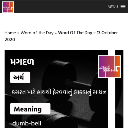
MENU
Home
»
Word of the Day
»
Word Of The Day – 13 October
2020