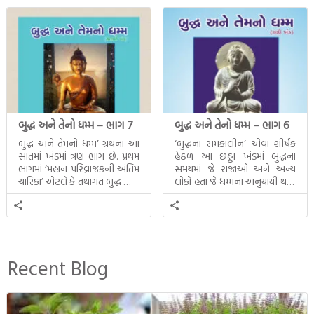
બુદ્ધ અને તેનો ધમ્મ – ભાગ 7
બુદ્ધ અને તેનો ધમ્મ – ભાગ 6
બુદ્ધ અને તેમનો ધમ્મ’ ગ્રંથના આ
‘બુદ્ધના સમકાલીન’ એવા શીર્ષક
સાતમાં ખંડમાં ત્રણ ભાગ છે. પ્રથમ
હેઠળ આ છઠ્ઠા ખંડમાં બુદ્ધના
ભાગમાં ‘મહાન પરિવ્રાજકની અંતિમ
સમયમાં જે રાજાઓ અને અન્ય
ચારિકા’ એટલે કે તથાગત બુદ્ધ સાથે
લોકો હતા જે ધમ્મના અનુયાયી થયા.
સતત પરિભ્રમણ કરતા સહચારીઓ
તેમનો અને બુદ્ધ વચ્ચે થયેલો
સાથે ફરી એકવારની
સત્સંગ વીશે જાણકારી મળે છે.
મુલાકાત, બીજા ભાગમાં તથાગતે
વૈશાલીથી વિદાય લીધી તે
અને ત્રીજા ભાગમાં તથાગતે
બનાવેલા ધમ્મને જ પોતાના
Recent Blog
ઉત્તરાધિકારી તરીકે સ્થાપે છે તે
દૃશ્યો અંકિત થયાં છે. ટૂંકમાં બુદ્ધનાં
જીવનના અંતિમ દિવસોની યાત્રાનો
પરિપાક જોવા મળે […]