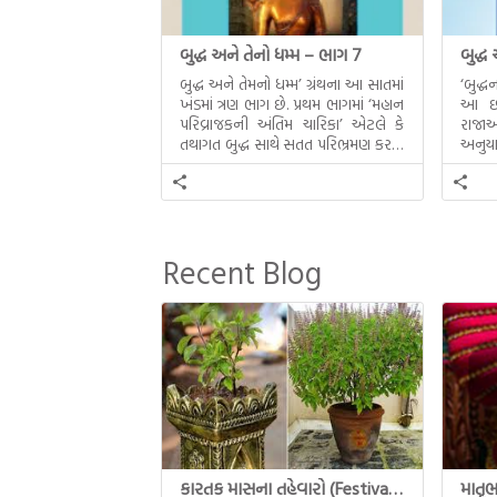
બુદ્ધ અને તેનો ધમ્મ – ભાગ 7
બુદ્ધ
બુદ્ધ અને તેમનો ધમ્મ’ ગ્રંથના આ સાતમાં
‘બુદ્
ખંડમાં ત્રણ ભાગ છે. પ્રથમ ભાગમાં ‘મહાન
આ છઠ્
પરિવ્રાજકની અંતિમ ચારિકા’ એટલે કે
રાજાઓ
તથાગત બુદ્ધ સાથે સતત પરિભ્રમણ કરતા
અનુયા
સહચારીઓ સાથે ફરી એકવારની
થયેલો 
મુલાકાત, બીજા ભાગમાં તથાગતે
વૈશાલીથી વિદાય લીધી તે અને ત્રીજા
ભાગમાં તથાગતે બનાવેલા ધમ્મને જ
પોતાના ઉત્તરાધિકારી તરીકે સ્થાપે છે તે
Recent Blog
દૃશ્યો અંકિત થયાં છે. ટૂંકમાં બુદ્ધનાં
જીવનના અંતિમ દિવસોની યાત્રાનો
પરિપાક જોવા મળે […]
કારતક માસના તહેવારો (Festival of Kartik)