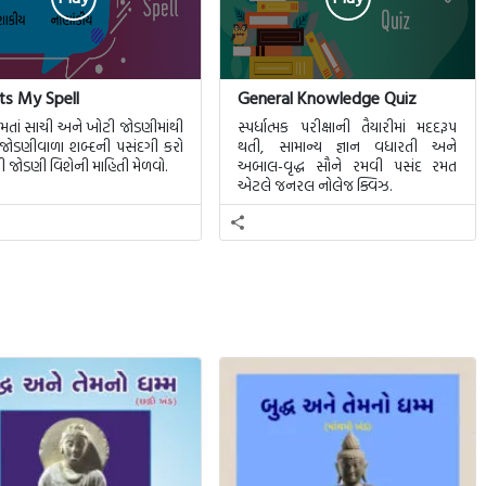
s My Spell
General Knowledge Quiz
મતાં સાચી અને ખોટી જોડણીમાંથી
સ્પર્ધાત્મક પરીક્ષાની તૈયારીમાં મદદરૂપ
જોડણીવાળા શબ્દની પસંદગી કરો
થતી, સામાન્ય જ્ઞાન વધારતી અને
ી જોડણી વિશેની માહિતી મેળવો.
અબાલ-વૃદ્ધ સૌને રમવી પસંદ રમત
એટલે જનરલ નોલેજ ક્વિઝ.