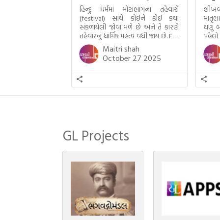
હિન્દુ ધર્મમાં મોટાભાગના તહેવારો
શીખવ
(festival) સાથે કોઈને કોઈ કથા
માતૃભ
સંકળાયેલી જોવા મળે છે અને તે કારણે
ઘણું બ
તહેવારનું ધાર્મિક મહત્ત્વ વધી જાય છે. For
પહેલો
example, હાલમાં જ પ્રકાશનો તહેવાર
મમ એ
Maitri shah
દિવાળી(diwali)ની ઉજવણી થઈ. પરંતુ
બાળક
October 27 2025
અષાઢ મહિનામાં આવતી દેવપોઢી
હાલર
અગિયારસથી લઈને કારતિક સુદ
ગુજરા
અગિયારસના રોજ આવતી દેવ ઊઠી
નથી ગ
અગિયારસ વચ્ચે મોટેભાગે યજ્ઞોપવીત
સંસ્કાર, લગ્ન, દીક્ષાગ્રહણ, યજ્ઞ, ગૃહપ્રવેશ
જેવા […]
GL Projects