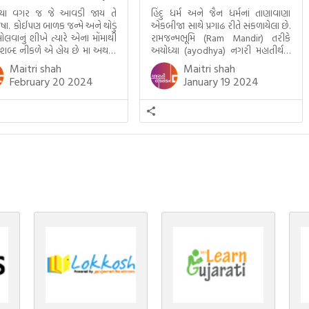
્યા વગર જ જે આવડી જાય તે
હિંદુ ધર્મ અને જૈન ધર્મનાં તાણાવાણા
ાષા. કોઈપણ બાળક જન્મે અને થોડું
એકબીજા સાથે પ્રગાઢ રીતે સંકળાયેલા છે.
ોલવાનું શીખે ત્યારે એના મોંમાથી
રામજન્મભૂમિ (Ram Mandir) તરીકે
 શબ્દ નીકળે એ હોય છે મા અથવા
અયોધ્યા (ayodhya) નગરી મહાતીર્થનું
ટલે કે ખાવાનું. વળી આપણે
ગૌરવ પામી છે, તો એ જ રીતે જૈન ધર્મના
Maitri shah
Maitri shah
ને સૂવડાવવા માટે જે ગીત કે
ચોવીસ તીર્થંકરોમાંથી પાંચ-પાંચ
February 20 2024
January 19 2024
ડાં ગાઈએ છીએ તે પણ આપણે
તીર્થંકરોનો જન્મ આ અયોધ્યાની પાવન
તીમાં જ ગાઈએ છીએ અંગ્રેજી ગીતો
ભૂમિ પર થયો છે. જૈન ધર્મમાં ચોવીસ
ાતા. આમ બાળકને […]
તીર્થંકરોમાંથી પાંચ-પાંચ તીર્થંકરોનાં
કલ્યાણકો અહીં આવ્યાં છે. દરેક
તીર્થંકરના જીવનની ચ્યવન(માતાના […]