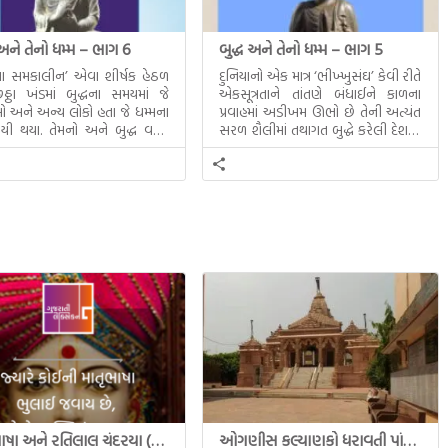
 અને તેનો ધમ્મ – ભાગ 6
બુદ્ધ અને તેનો ધમ્મ – ભાગ 5
ધના સમકાલીન’ એવા શીર્ષક હેઠળ
દુનિયાનો એક માત્ર ‘ભીખ્ખુસંઘ’ કેવી રીતે
ઠા ખંડમાં બુદ્ધના સમયમાં જે
એકસૂત્રતાને તાંતણે બંધાઈને કાળના
 અને અન્ય લોકો હતા જે ધમ્મના
પ્રવાહમાં અડીખમ ઊભો છે તેની અત્યંત
યી થયા. તેમનો અને બુદ્ધ વચ્ચે
સરળ શૈલીમાં તથાગત બુદ્ધે કરેલી દેશના
સત્સંગ વીશે જાણકારી મળે છે.
સમાવતો મૂલ્યવાન ગ્રંથ એટલે બુદ્ધ અને
તેનો ધમ્મ.
માતૃભાષા અને રતિલાલ ચંદરયા (Ratilal Chandaria)
ઓગણીસ કલ્યાણકો ધરાવતી પાંચ તીર્થંકરોની પરમ પાવન જન્મભૂમિ – અયોધ્યા (Ayodhya)