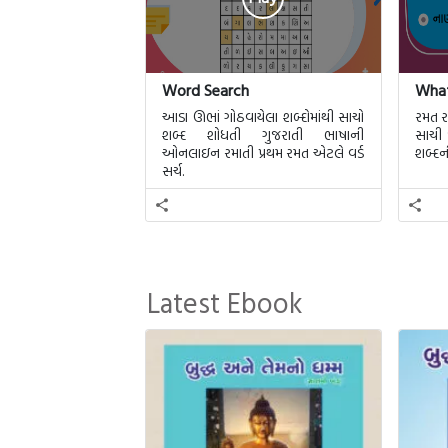
Word Search
What
આડા ઊભાં ગોઠવાયેલા શબ્દોમાંથી સાચો
રમત ર
શબ્દ શોધતી ગુજરાતી ભાષાની
સાચી 
ઓનલાઇન રમાતી પ્રથમ રમત એટલે વર્ડ
શબ્દન
સર્ચ.
Latest Ebook