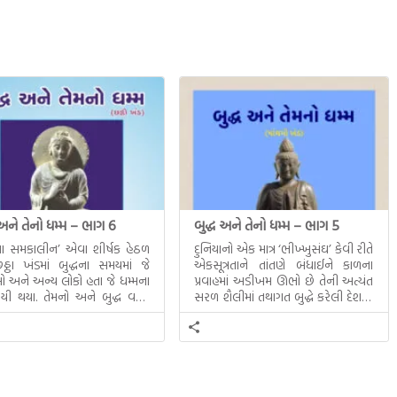
 અને તેનો ધમ્મ – ભાગ 6
બુદ્ધ અને તેનો ધમ્મ – ભાગ 5
ધના સમકાલીન’ એવા શીર્ષક હેઠળ
દુનિયાનો એક માત્ર ‘ભીખ્ખુસંઘ’ કેવી રીતે
ઠા ખંડમાં બુદ્ધના સમયમાં જે
એકસૂત્રતાને તાંતણે બંધાઈને કાળના
 અને અન્ય લોકો હતા જે ધમ્મના
પ્રવાહમાં અડીખમ ઊભો છે તેની અત્યંત
યી થયા. તેમનો અને બુદ્ધ વચ્ચે
સરળ શૈલીમાં તથાગત બુદ્ધે કરેલી દેશના
સત્સંગ વીશે જાણકારી મળે છે.
સમાવતો મૂલ્યવાન ગ્રંથ એટલે બુદ્ધ અને
તેનો ધમ્મ.