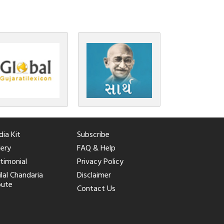
ia Kit
Subscribe
lery
FAQ & Help
timonial
Privacy Policy
ilal Chandaria
Disclaimer
bute
Contact Us