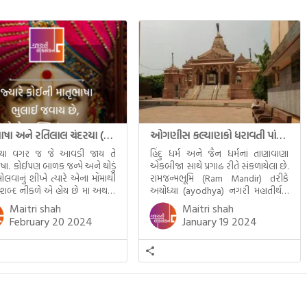
માતૃભાષા અને રતિલાલ ચંદરયા (Ratilal Chandaria)
ઓગણીસ કલ્યાણકો ધરાવતી પાંચ તીર્થંકરોની પરમ પાવન જન્મભૂમિ – અયોધ્યા (Ayodhya)
્યા વગર જ જે આવડી જાય તે
હિંદુ ધર્મ અને જૈન ધર્મનાં તાણાવાણા
ાષા. કોઈપણ બાળક જન્મે અને થોડું
એકબીજા સાથે પ્રગાઢ રીતે સંકળાયેલા છે.
ોલવાનું શીખે ત્યારે એના મોંમાથી
રામજન્મભૂમિ (Ram Mandir) તરીકે
 શબ્દ નીકળે એ હોય છે મા અથવા
અયોધ્યા (ayodhya) નગરી મહાતીર્થનું
ટલે કે ખાવાનું. વળી આપણે
ગૌરવ પામી છે, તો એ જ રીતે જૈન ધર્મના
Maitri shah
Maitri shah
ને સૂવડાવવા માટે જે ગીત કે
ચોવીસ તીર્થંકરોમાંથી પાંચ-પાંચ
February 20 2024
January 19 2024
ડાં ગાઈએ છીએ તે પણ આપણે
તીર્થંકરોનો જન્મ આ અયોધ્યાની પાવન
તીમાં જ ગાઈએ છીએ અંગ્રેજી ગીતો
ભૂમિ પર થયો છે. જૈન ધર્મમાં ચોવીસ
ાતા. આમ બાળકને […]
તીર્થંકરોમાંથી પાંચ-પાંચ તીર્થંકરોનાં
કલ્યાણકો અહીં આવ્યાં છે. દરેક
તીર્થંકરના જીવનની ચ્યવન(માતાના […]