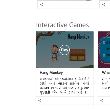
Interactive Games
Play
Hang Monkey
What
9 પ્રયત્નની અંદર કયો શબ્દ આપેલ છે તે
રમત ર
શોધી અને બંદરને ફાંસીના માંચડે
સાચી 
ચઢાવતાં અટકાવો. આ રમત અંગ્રેજી અને
શબ્દન
ગુજરાતી એમ બન્ને ભાષા માટે રમી
શકાશે.