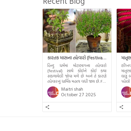
Recent Blog
જીવનના અંતિમ દિવસોની યાત્રાનો
પરિપાક જોવા મળે […]
કારતક માસના તહેવારો (Festival of Kartik)
હિન્દુ ધર્મમાં મોટાભાગના તહેવારો
શીખવ
(festival) સાથે કોઈને કોઈ કથા
માતૃભ
સંકળાયેલી જોવા મળે છે અને તે કારણે
ઘણું બ
તહેવારનું ધાર્મિક મહત્ત્વ વધી જાય છે. For
પહેલો
example, હાલમાં જ પ્રકાશનો તહેવાર
મમ એ
Maitri shah
દિવાળી(diwali)ની ઉજવણી થઈ. પરંતુ
બાળક
October 27 2025
અષાઢ મહિનામાં આવતી દેવપોઢી
હાલર
અગિયારસથી લઈને કારતિક સુદ
ગુજરા
અગિયારસના રોજ આવતી દેવ ઊઠી
નથી ગ
અગિયારસ વચ્ચે મોટેભાગે યજ્ઞોપવીત
સંસ્કાર, લગ્ન, દીક્ષાગ્રહણ, યજ્ઞ, ગૃહપ્રવેશ
જેવા […]