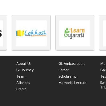
About Us
GL Ambassadors
Med
GL Journey
Career
Gal
Team
Scholarship
Tes
Alliances
Memorial Lecture
Rat
Tri
Credit