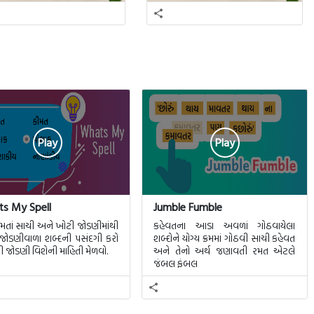
Play
Play
s My Spell
Jumble Fumble
મતાં સાચી અને ખોટી જોડણીમાંથી
કહેવતના આડા અવળાં ગોઠવાયેલા
જોડણીવાળા શબ્દની પસંદગી કરો
શબ્દોને યોગ્ય ક્રમમાં ગોઠવી સાચી કહેવત
ી જોડણી વિશેની માહિતી મેળવો.
અને તેનો અર્થ જણાવતી રમત એટલે
જંબલ ફંબલ