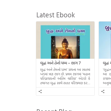
Latest Ebook
બુદ્ધ અને તેનો ધમ્મ – ભાગ 7
બુદ્ધ
બુદ્ધ અને તેમનો ધમ્મ’ ગ્રંથના આ સાતમાં
‘બુદ્
ખંડમાં ત્રણ ભાગ છે. પ્રથમ ભાગમાં ‘મહાન
આ છઠ્
પરિવ્રાજકની અંતિમ ચારિકા’ એટલે કે
રાજાઓ
તથાગત બુદ્ધ સાથે સતત પરિભ્રમણ કરતા
અનુયા
સહચારીઓ સાથે ફરી એકવારની
થયેલો 
મુલાકાત, બીજા ભાગમાં તથાગતે
વૈશાલીથી વિદાય લીધી તે અને ત્રીજા
ભાગમાં તથાગતે બનાવેલા ધમ્મને જ
પોતાના ઉત્તરાધિકારી તરીકે સ્થાપે છે તે
દૃશ્યો અંકિત થયાં છે. ટૂંકમાં બુદ્ધનાં