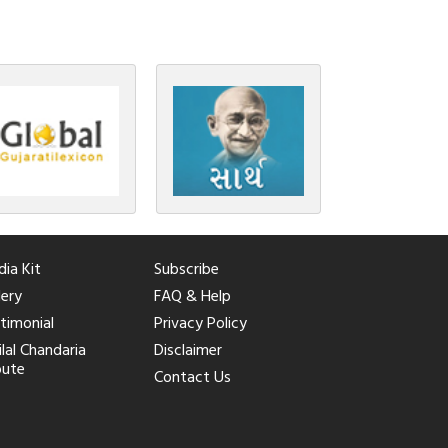
ia Kit
Subscribe
lery
FAQ & Help
timonial
Privacy Policy
ilal Chandaria
Disclaimer
bute
Contact Us