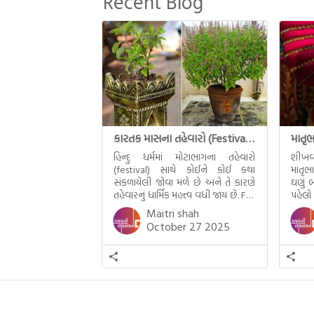
Recent Blog
જીવનના અંતિમ દિવસોની યાત્રાનો
પરિપાક જોવા મળે […]
કારતક માસના તહેવારો (Festival of Kartik)
હિન્દુ ધર્મમાં મોટાભાગના તહેવારો
શીખવ
(festival) સાથે કોઈને કોઈ કથા
માતૃભ
સંકળાયેલી જોવા મળે છે અને તે કારણે
ઘણું બ
તહેવારનું ધાર્મિક મહત્ત્વ વધી જાય છે. For
પહેલો
example, હાલમાં જ પ્રકાશનો તહેવાર
મમ એ
Maitri shah
દિવાળી(diwali)ની ઉજવણી થઈ. પરંતુ
બાળક
October 27 2025
અષાઢ મહિનામાં આવતી દેવપોઢી
હાલર
અગિયારસથી લઈને કારતિક સુદ
ગુજરા
અગિયારસના રોજ આવતી દેવ ઊઠી
નથી ગ
અગિયારસ વચ્ચે મોટેભાગે યજ્ઞોપવીત
સંસ્કાર, લગ્ન, દીક્ષાગ્રહણ, યજ્ઞ, ગૃહપ્રવેશ
જેવા […]