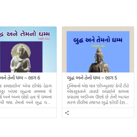
 અને તેનો ધમ્મ – ભાગ 6
બુદ્ધ અને તેનો ધમ્મ – ભાગ 5
ધના સમકાલીન’ એવા શીર્ષક હેઠળ
દુનિયાનો એક માત્ર ‘ભીખ્ખુસંઘ’ કેવી રીતે
ઠા ખંડમાં બુદ્ધના સમયમાં જે
એકસૂત્રતાને તાંતણે બંધાઈને કાળના
 અને અન્ય લોકો હતા જે ધમ્મના
પ્રવાહમાં અડીખમ ઊભો છે તેની અત્યંત
યી થયા. તેમનો અને બુદ્ધ વચ્ચે
સરળ શૈલીમાં તથાગત બુદ્ધે કરેલી દેશના
સત્સંગ વીશે જાણકારી મળે છે.
સમાવતો મૂલ્યવાન ગ્રંથ એટલે બુદ્ધ અને
તેનો ધમ્મ.