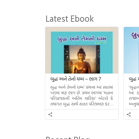
Latest Ebook
બુદ્ધ અને તેનો ધમ્મ – ભાગ 7
બુદ્ધ
બુદ્ધ અને તેમનો ધમ્મ’ ગ્રંથના આ સાતમાં
‘બુદ્
ખંડમાં ત્રણ ભાગ છે. પ્રથમ ભાગમાં ‘મહાન
આ છઠ્
પરિવ્રાજકની અંતિમ ચારિકા’ એટલે કે
રાજાઓ
તથાગત બુદ્ધ સાથે સતત પરિભ્રમણ કરતા
અનુયા
સહચારીઓ સાથે ફરી એકવારની
થયેલો 
મુલાકાત, બીજા ભાગમાં તથાગતે
વૈશાલીથી વિદાય લીધી તે અને ત્રીજા
ભાગમાં તથાગતે બનાવેલા ધમ્મને જ
પોતાના ઉત્તરાધિકારી તરીકે સ્થાપે છે તે
દૃશ્યો અંકિત થયાં છે. ટૂંકમાં બુદ્ધનાં