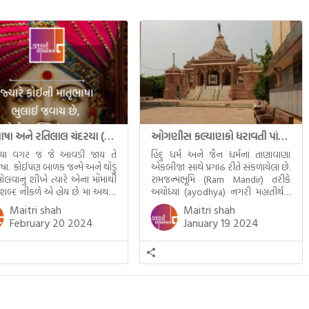
માતૃભાષા અને રતિલાલ ચંદરયા (Ratilal Chandaria)
ઓગણીસ કલ્યાણકો ધરાવતી પાંચ તીર્થંકરોની પરમ પાવન જન્મભૂમિ – અયોધ્યા (Ayodhya)
્યા વગર જ જે આવડી જાય તે
હિંદુ ધર્મ અને જૈન ધર્મનાં તાણાવાણા
ાષા. કોઈપણ બાળક જન્મે અને થોડું
એકબીજા સાથે પ્રગાઢ રીતે સંકળાયેલા છે.
ોલવાનું શીખે ત્યારે એના મોંમાથી
રામજન્મભૂમિ (Ram Mandir) તરીકે
 શબ્દ નીકળે એ હોય છે મા અથવા
અયોધ્યા (ayodhya) નગરી મહાતીર્થનું
ટલે કે ખાવાનું. વળી આપણે
ગૌરવ પામી છે, તો એ જ રીતે જૈન ધર્મના
Maitri shah
Maitri shah
ને સૂવડાવવા માટે જે ગીત કે
ચોવીસ તીર્થંકરોમાંથી પાંચ-પાંચ
February 20 2024
January 19 2024
ડાં ગાઈએ છીએ તે પણ આપણે
તીર્થંકરોનો જન્મ આ અયોધ્યાની પાવન
તીમાં જ ગાઈએ છીએ અંગ્રેજી ગીતો
ભૂમિ પર થયો છે. જૈન ધર્મમાં ચોવીસ
ાતા. આમ બાળકને […]
તીર્થંકરોમાંથી પાંચ-પાંચ તીર્થંકરોનાં
કલ્યાણકો અહીં આવ્યાં છે. દરેક
તીર્થંકરના જીવનની ચ્યવન(માતાના […]