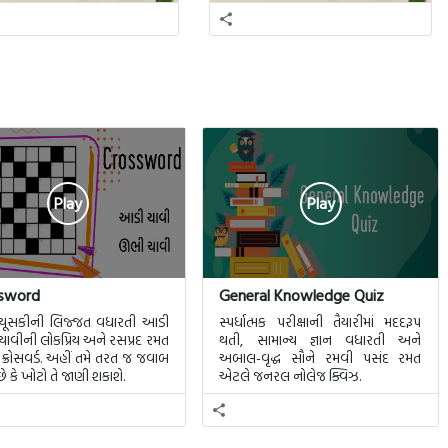
Play
Play
sword
General Knowledge Quiz
 ચૂસકીની લિજ્જત વધારતી આડી
સ્પર્ધાત્મક પરીક્ષાની તૈયારીમાં મદદરૂપ
ાવીની લોકપ્રિય અને રસપ્રદ રમત
થતી, સામાન્ય જ્ઞાન વધારતી અને
ક્રોસવર્ડ. અહીં તમે તરત જ જવાબ
અબાલ-વૃદ્ધ સૌને રમવી પસંદ રમત
ે કે ખોટો તે જાણી શકાશે.
એટલે જનરલ નોલેજ ક્વિઝ.