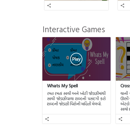
Interactive Games
Play
Whats My Spell
Cros
રમત રમતાં સાચી અને ખોટી જોડણીમાંથી
ચાની
સાચી જોડણીવાળા શબ્દની પસંદગી કરો
ઊભી ચ
શબ્દની જોડણી વિશેની માહિતી મેળવો.
એટલે 
સાચો છ