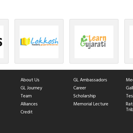
About Us
GL Ambassadors
Med
GL Journey
Career
Gal
Team
Scholarship
Tes
Alliances
Memorial Lecture
Rat
Tri
Credit