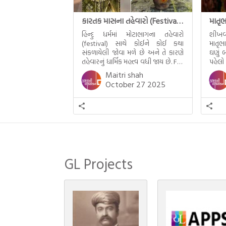
કારતક માસના તહેવારો (Festival of Kartik)
હિન્દુ ધર્મમાં મોટાભાગના તહેવારો
શીખવ
(festival) સાથે કોઈને કોઈ કથા
માતૃભ
સંકળાયેલી જોવા મળે છે અને તે કારણે
ઘણું બ
તહેવારનું ધાર્મિક મહત્ત્વ વધી જાય છે. For
પહેલો
example, હાલમાં જ પ્રકાશનો તહેવાર
મમ એ
Maitri shah
દિવાળી(diwali)ની ઉજવણી થઈ. પરંતુ
બાળક
October 27 2025
અષાઢ મહિનામાં આવતી દેવપોઢી
હાલર
અગિયારસથી લઈને કારતિક સુદ
ગુજરા
અગિયારસના રોજ આવતી દેવ ઊઠી
નથી ગ
અગિયારસ વચ્ચે મોટેભાગે યજ્ઞોપવીત
સંસ્કાર, લગ્ન, દીક્ષાગ્રહણ, યજ્ઞ, ગૃહપ્રવેશ
જેવા […]
GL Projects