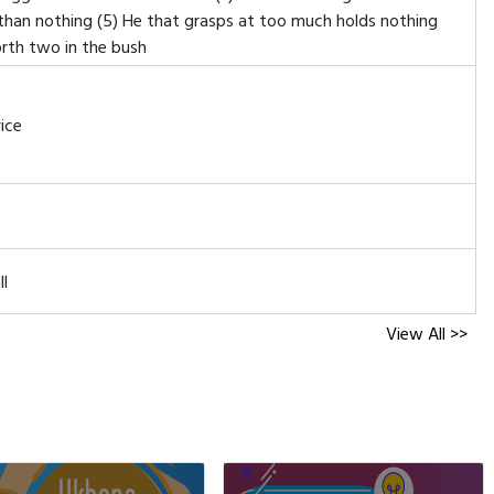
 than nothing (5) He that grasps at too much holds nothing
orth two in the bush
ice
ll
View All >>