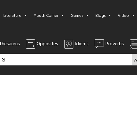
Literature
Youth Corner
Games
Blogs
Video
Thesaurus
Opposites
Idioms
Proverbs