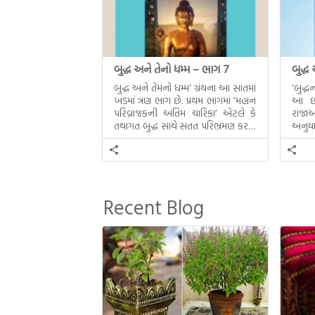
બુદ્ધ અને તેનો ધમ્મ – ભાગ 7
બુદ્ધ
બુદ્ધ અને તેમનો ધમ્મ’ ગ્રંથના આ સાતમાં
‘બુદ્
ખંડમાં ત્રણ ભાગ છે. પ્રથમ ભાગમાં ‘મહાન
આ છઠ્
પરિવ્રાજકની અંતિમ ચારિકા’ એટલે કે
રાજાઓ
તથાગત બુદ્ધ સાથે સતત પરિભ્રમણ કરતા
અનુયા
સહચારીઓ સાથે ફરી એકવારની
થયેલો 
મુલાકાત, બીજા ભાગમાં તથાગતે
વૈશાલીથી વિદાય લીધી તે અને ત્રીજા
ભાગમાં તથાગતે બનાવેલા ધમ્મને જ
પોતાના ઉત્તરાધિકારી તરીકે સ્થાપે છે તે
Recent Blog
દૃશ્યો અંકિત થયાં છે. ટૂંકમાં બુદ્ધનાં
જીવનના અંતિમ દિવસોની યાત્રાનો
પરિપાક જોવા મળે […]