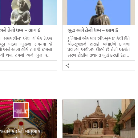
 અને તેનો ધમ્મ – ભાગ 6
બુદ્ધ અને તેનો ધમ્મ – ભાગ 5
ધના સમકાલીન’ એવા શીર્ષક હેઠળ
દુનિયાનો એક માત્ર ‘ભીખ્ખુસંઘ’ કેવી રીતે
ઠા ખંડમાં બુદ્ધના સમયમાં જે
એકસૂત્રતાને તાંતણે બંધાઈને કાળના
 અને અન્ય લોકો હતા જે ધમ્મના
પ્રવાહમાં અડીખમ ઊભો છે તેની અત્યંત
યી થયા. તેમનો અને બુદ્ધ વચ્ચે
સરળ શૈલીમાં તથાગત બુદ્ધે કરેલી દેશના
સત્સંગ વીશે જાણકારી મળે છે.
સમાવતો મૂલ્યવાન ગ્રંથ એટલે બુદ્ધ અને
તેનો ધમ્મ.