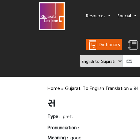
Resources
Special
Dictionary
Home
»
Gujarati To English Translation
»
સ
સ
Type :
pref.
Pronunciation :
Meaning :
good.