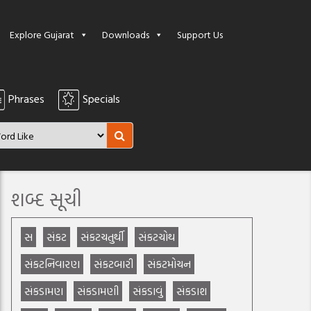
Explore Gujarat
Downloads
Support Us
Phrases
Specials
શબ્દ સૂચી
સ
સંકટ
સંકટચતુર્થી
સંકટચોથ
સંકટનિવારણ
સંકટબારી
સંકટમોચન
સંકડામણ
સંકડામણી
સંકડાવું
સંકડાશ