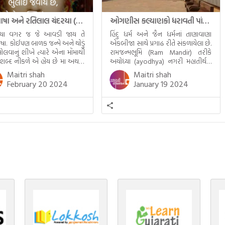
માતૃભાષા અને રતિલાલ ચંદરયા (Ratilal Chandaria)
ઓગણીસ કલ્યાણકો ધરાવતી પાંચ તીર્થંકરોની પરમ પાવન જન્મભૂમિ – અયોધ્યા (Ayodhya)
્યા વગર જ જે આવડી જાય તે
હિંદુ ધર્મ અને જૈન ધર્મનાં તાણાવાણા
ાષા. કોઈપણ બાળક જન્મે અને થોડું
એકબીજા સાથે પ્રગાઢ રીતે સંકળાયેલા છે.
ોલવાનું શીખે ત્યારે એના મોંમાથી
રામજન્મભૂમિ (Ram Mandir) તરીકે
 શબ્દ નીકળે એ હોય છે મા અથવા
અયોધ્યા (ayodhya) નગરી મહાતીર્થનું
ટલે કે ખાવાનું. વળી આપણે
ગૌરવ પામી છે, તો એ જ રીતે જૈન ધર્મના
Maitri shah
Maitri shah
ને સૂવડાવવા માટે જે ગીત કે
ચોવીસ તીર્થંકરોમાંથી પાંચ-પાંચ
February 20 2024
January 19 2024
ડાં ગાઈએ છીએ તે પણ આપણે
તીર્થંકરોનો જન્મ આ અયોધ્યાની પાવન
તીમાં જ ગાઈએ છીએ અંગ્રેજી ગીતો
ભૂમિ પર થયો છે. જૈન ધર્મમાં ચોવીસ
ાતા. આમ બાળકને […]
તીર્થંકરોમાંથી પાંચ-પાંચ તીર્થંકરોનાં
કલ્યાણકો અહીં આવ્યાં છે. દરેક
તીર્થંકરના જીવનની ચ્યવન(માતાના […]