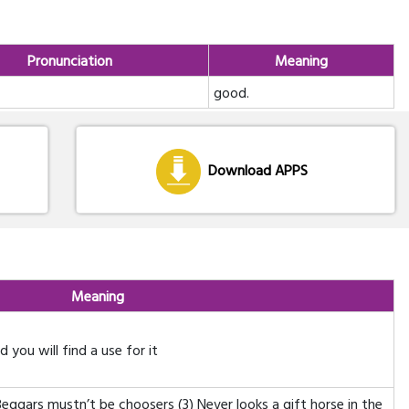
Pronunciation
Meaning
good.
Download APPS
Meaning
 you will find a use for it
eggars mustn’t be choosers (3) Never looks a gift horse in the