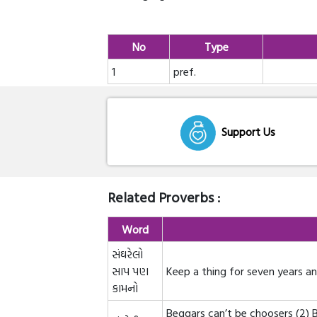
No
Type
1
pref.
Support Us
Related Proverbs :
Word
સંઘરેલો
સાપ પણ
Keep a thing for seven years and
કામનો
Beggars can’t be choosers (2) B