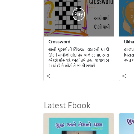
Play
Crossword
Ukha
ચાની ચૂસકીની લિજ્જત વધારતી આડી
બાળપણ
ઊભી ચાવીની લોકપ્રિય અને રસપ્રદ રમત
વિસરા
એટલે ક્રોસવર્ડ. અહીં તમે તરત જ જવાબ
રમત એ
સાચો છે કે ખોટો તે જાણી શકાશે.
Latest Ebook