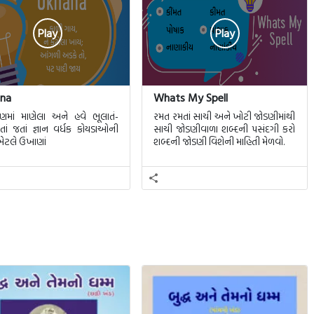
Play
Play
na
Whats My Spell
માં માણેલા અને હવે ભૂલાતં-
રમત રમતાં સાચી અને ખોટી જોડણીમાંથી
તાં જતાં જ્ઞાન વર્ધક કોયડાઓની
સાચી જોડણીવાળા શબ્દની પસંદગી કરો
ટલે ઉખાણાં
શબ્દની જોડણી વિશેની માહિતી મેળવો.