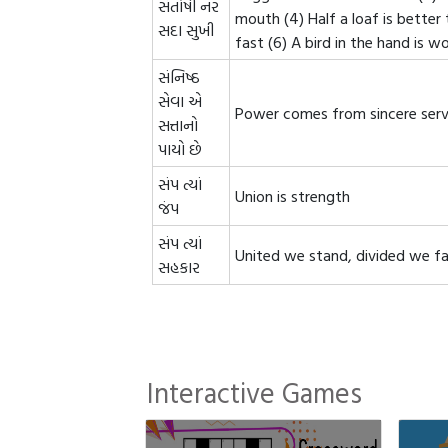
સંતોષી નર
mouth (4) Half a loaf is better
સદા સુખી
fast (6) A bird in the hand is w
સંનિષ્ઠ
સેવા એ
Power comes from sincere serv
સત્તાનો
પાયો છે
સંપ ત્યાં
Union is strength
જંપ
સંપ ત્યાં
United we stand, divided we fa
સહકાર
Interactive Games