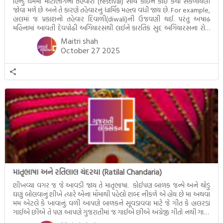
હિન્દુ ધર્મમાં મોટાભાગના તહેવારો (festival) સાથે કોઈને કોઈ કથા સંકળાયેલી
જોવા મળે છે અને તે કારણે તહેવારનું ધાર્મિક મહત્ત્વ વધી જાય છે. For example,
હાલમાં જ પ્રકાશનો તહેવાર દિવાળી(diwali)ની ઉજવણી થઈ. પરંતુ અષાઢ
મહિનામાં આવતી દેવપોઢી અગિયારસથી લઈને કારતિક સુદ અગિયારસના રોજ
આવતી દેવ ઊઠી અગિયારસ વચ્ચે મોટેભાગે યજ્ઞોપવીત સંસ્કાર, લગ્ન,
Maitri shah
દીક્ષાગ્રહણ, યજ્ઞ, ગૃહપ્રવેશ જેવા […]
October 27 2025
માતૃભાષા અને રતિલાલ ચંદરયા (Ratilal Chandaria)
શીખવ્યા વગર જ જે આવડી જાય તે માતૃભાષા. કોઈપણ બાળક જન્મે અને થોડું
ઘણું બોલવાનું શીખે ત્યારે એના મોંમાથી પહેલો શબ્દ નીકળે એ હોય છે મા અથવા
મમ એટલે કે ખાવાનું. વળી આપણે બાળકને સૂવડાવવા માટે જે ગીત કે હાલરડાં
ગાઈએ છીએ તે પણ આપણે ગુજરાતીમાં જ ગાઈએ છીએ અંગ્રેજી ગીતો નથી ગાતા.
આમ બાળકને […]