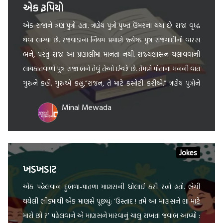
એક રૂપિયો
એક રાજાને ત્રણ પુત્રો હતા. ત્રણેય પુત્રો પુખ્ત ઉંમરના થયા છે. રાજા વૃધ્દ્ર
થવા લાગ્યા છે. રજવાડાના નિયમ પ્રમાણે જ્યેષ્ઠ પુત્ર રાજગાદીનો વારસ
બને, પરંતુ રાજા આ પ્રણાલીમાં માનતા નથી. રાજ્યશાસન ચલાવવાની
લાયકાતવાળો પુત્ર રાજા બને તેવું તેઓ ઈચ્છે છે. તેમણે પોતાના મનની વાત
ગુરુને કહી. ગુરુએ કહ્યું,”રાજન, તે માટે કસોટી કરીએ.” ત્રણેય પુત્રોને
બોલાવવામાં આવ્યા.ત્રણેયને એક એક રૂપિયો આપવામાં આવ્યો અને
Minal Mewada
કહેવામાં આવ્યું […]
Jokes
ખડખડાટ
એક પહેલવાન દુબળા-પાતળા માણસની ધોલાઈ કરી રહ્યો હતો. ભેગી
થયેલી ભીડમાંથી એક માણસે પૂછ્યું: ‘ઉસ્તાદ ! તમે આ માણસને શા માટે
મારો છો ?’ પહેલવાને એ માણસને મારવાનું ચાલુ રાખતાં જવાબ આપ્યો :