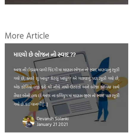
More Article
માણ્યો છે ભોજન નો સ્વાદ ??
આજ ની દોડધામ વાળી જિંદગી માં માણસ ભોજન નો સ્વાદ માણવાનું ભૂલી
ગયો છે, ક્યારે શું ખાધું? કેટલું ખાધું?? એ ગણવાનું પણ ભૂલી ગયો છે,
એક કોળિયો હજી કંઠે થી નીચે નથી ઉતરતો અને બીજા કોળિયા સાથે
તૈયાર એનો હાથ છે. આજ ના કળિયુગ માં માણસ જીભ નો સ્વાદ પણ ભૂલી
ગયો છે. કઈ વાનગી […]
Devansh Solanki
January 21 2021