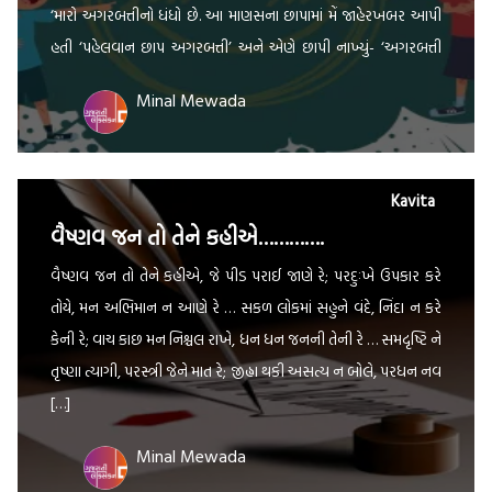
‘મારો અગરબત્તીનો ધંધો છે. આ માણસના છાપામાં મેં જાહેરખબર આપી
હતી ‘પહેલવાન છાપ અગરબત્તી’ અને એણે છાપી નાખ્યું- ‘અગરબત્તી
છાપ પહેલવાન…!’ ***** […]
Minal Mewada
Kavita
વૈષ્ણવ જન તો તેને કહીએ………….
વૈષ્ણવ જન તો તેને કહીએ, જે પીડ પરાઈ જાણે રે; પરદુઃખે ઉપકાર કરે
તોયે, મન અભિમાન ન આણે રે … સકળ લોકમાં સહુને વંદે, નિંદા ન કરે
કેની રે; વાચ કાછ મન નિશ્ચલ રાખે, ધન ધન જનની તેની રે … સમદૃષ્ટિ ને
તૃષ્ણા ત્યાગી, પરસ્ત્રી જેને માત રે; જીહ્વા થકી અસત્ય ન બોલે, પરધન નવ
[…]
Minal Mewada