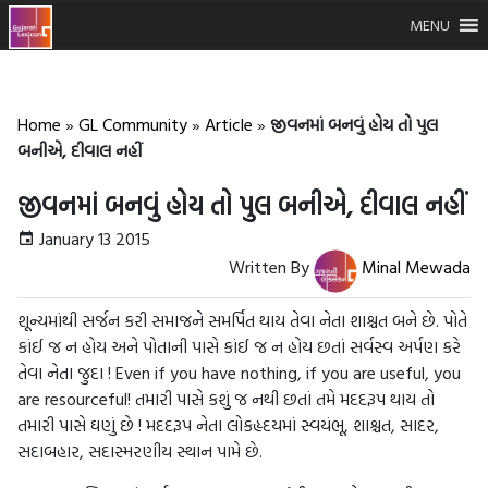
MENU
Home
»
GL Community
»
Article
»
જીવનમાં બનવું હોય તો પુલ
બનીએ, દીવાલ નહીં
જીવનમાં બનવું હોય તો પુલ બનીએ, દીવાલ નહીં
January 13 2015
Written By
Minal Mewada
શૂન્યમાંથી સર્જન કરી સમાજને સમર્પિત થાય તેવા નેતા શાશ્ચત બને છે. પોતે
કાંઈ જ ન હોય અને પોતાની પાસે કાંઈ જ ન હોય છતાં સર્વસ્વ અર્પણ કરે
તેવા નેતા જુદા ! Even if you have nothing, if you are useful, you
are resourceful! તમારી પાસે કશું જ નથી છતાં તમે મદદરૂપ થાય તો
તમારી પાસે ઘણું છે ! મદદરૂપ નેતા લોકહૃદયમાં સ્વયંભૂ, શાશ્ચત, સાદર,
સદાબહાર, સદાસ્મરણીય સ્થાન પામે છે.