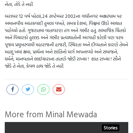
નેતા, તોડે તે નહીં.
બરાબર 12 વર્ષ પહેલાં,24 સપ્ટેમ્બર 2002ના ગાંધીનગર અક્ષરધામ પર
અમાનવીય આંતકવાદી હુમલા વખતે, સમગ્ર દેશમાં, વિશ્ચમાં ઊંડો આઘાત
પહોંચ્યો હતો. ગુજરાતમાં વાતાવરણ તંગ અને ગંભીર હતું. સામાજિક ચિંતકો
અને વિચારકો હુલ્લડ અને ગંભીર પ્રત્યાઘાતોની આગાહી કરેલી પણ પરમ
પૂજય પ્રમુખસ્વામી મહારાજની હાજરી, સ્થિરતા અને દીવ્યતાને કારણે તેમને
મહાદુઃખમાં ક્ષમા, પ્રાર્થના અને શાંતિનો માર્ગ અપનાવ્યો અને સમાજને,
ધર્મને, માનવતાને ભાઈચારાના તાંતણે જોડી રાખ્યા ! શાંત રાખ્યા ! સૌને
જોડે તે નેતા, કેવળ હાથ જોડે તે નહીં.
More from Minal Mewada
Stories