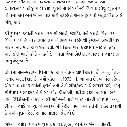
જગતના ઇતિહાસમાં સર્વપ્રથમ અશસ્ત્ર લડાઈથી ભારતને આઝાદી
અપાવનાર ગાંધીજી પાસે આમ જુઓ તો એક પોતડી સિવાય બીજું શું હતું ?
પોતાના કાર્ય અને જેમના માટે કાર્ય કરે છે તે જનસમૂદાયમાં અતૂટ વિશ્ચાસ કે
બીજું કાંઈ ?
શ્રી કૃષ્ણ પાંડવોની સમગ્ર તકલીફો સમયે, જરૂરિયાતને સમયે વિના કહ્યે,
વિના માગ્યે તેમના તારણહાર બની સાથ આપે છે. શ્રી કૃષ્ણની હાજરી પાત્ર
પાંડવો માટે મોટો સથિયારો હતો. એ વિશ્ચાસ ખરો ઠરાવવા માટે શ્રી કૃષ્ણ
પાસે કોઈ ખોટો હોદ્દો ન હતો કે ન હતા એવા કોઈ શસ્ત્રસરંજામ. આ જ તો
સાચું નેતૃત્વ છે.
હોદ્દાના માન-મરતબા વિના પણ સાચું નેતૃત્વ લાવી શકાય છે. આવું નેતૃત્વ
સ્થિતિ બદલી શકે છે. વર્ષો પહેલાંની, 1973 ની, આ વાત છે, બાર્બરા સ્ટેમર
એક સામાન્ય 19 વર્ષની યુવતી હતી. તેણે બોયફ્રેન્ડ સાથે સગાઈ કરી, પરંતુ
કોઈપણ કારણસર તેણે સગાઈ તોડી નાંખી, તેથી બાર્બરા હતાશામાં સરી
પડી. શિક્ષિકાની નોકરી ચાલી ગઈ અને પછી બીજી નોકરી શોધવામાં એનું
ડીપ્રેશન આડે આવ્યું, એવામાં બોબી મેરીટ નામના વ્યક્તિની જાહેરાત વાંચી
કે નવી ખૂલતી રેસ્ટોરાં માટે માણસ જોઈએ છે.
બોબીને ઓછા પગારવાળું કોઈક જોઈતું હતું, અને, બાર્બરાને નોકરી.