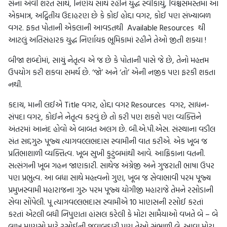
સેના એવી શરત સાથે, નિર્ણય સાથે રહીને યુદ્ધ સ્વીકાર્યું, વિશ્ચસમસ્તમાં આ
એકમાત્ર, અદ્વિતીય ઉદાહરણ છે કે કોઈ હોદ્દા વગર, કોઈ પણ સંખ્યાબળ
વગર. ફકત પોતાની એકલાની આવડતથી Available Resources થી
આટલું અતિસંહારક યુદ્ધ નિર્ણાયક ભૂમિકામાં રહીને તેઓ જીતી શક્યા !
બીજા શબ્દોમાં, સાચું નેતૃત્વ એ જ છે કે પોતાની પાસે જે છે, તેનો મહત્તમ
ઉપયોગ કરી શકવા સમર્થ છે. ‘જો’ અને ‘તો’ એની નજીક પણ ફરકી શકતા
નથી.
કદાચ, માની લઈએ Title વગર, હોદ્દા વગર Resources વગર, સાધન-
સંપદા વગર, કોઈને નેતૃત્વ કરવું છે તો કરી પણ શકશે પણ વ્યક્તિને
અંતરમાં આનંદ હોવો એ બાબત અલગ છે. બી.એ.પી.એસ. સંસ્થાના વડીલ
સંત સદ્દગુરુ પૂજ્ય ત્યાગવલ્લભદાસ સ્વામીની વાત કરીએ. એક ખૂબ જ
પ્રતિભાશાળી વ્યક્તિત્વ. ખૂબ સુખી કુટુંબમાંથી આવે. આફ્રિકાના વતની.
સત્સંગની ખૂબ ગહન જાણકારી. સાથેજ અંગ્રેજી અને ગુજરાતી ભાષા ઉપર
પણ પ્રભુત્વ. આ બધા સાથે મહત્ત્વનો ગુણ, ખૂબ જ સેવાભાવી પરમ પૂજ્ય
પ્રમુખસ્વામી મહારાજના ગુરુ પરમ પૂજ્ય યોગીજી મહારાજે તેમને રસોડાની
સેવા સોંપેલી. પૂ ત્યાગવલ્લભદાસ સ્વામીએ 10 માણસની રસોઈ કરતાં
કરતાં એટલી બધી નિપુણતા હાંસલ કરેલી કે મોટા સામૈયાઓ વખતે બે – બે
લાખ માણસો માટે રસોઈની જવાબદારી પણ તેઓ સંભાળી લે. આવા મોટા