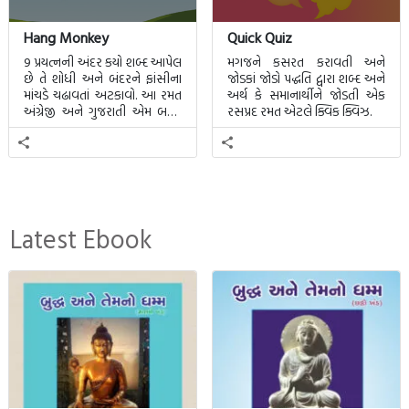
Hang Monkey
Quick Quiz
9 પ્રયત્નની અંદર કયો શબ્દ આપેલ
મગજને કસરત કરાવતી અને
છે તે શોધી અને બંદરને ફાંસીના
જોડકાં જોડો પદ્ધતિ દ્વારા શબ્દ અને
માંચડે ચઢાવતાં અટકાવો. આ રમત
અર્થ કે સમાનાર્થીને જોડતી એક
અંગ્રેજી અને ગુજરાતી એમ બન્ને
રસપ્રદ રમત એટલે ક્વિક ક્વિઝ.
ભાષા માટે રમી શકાશે.
Latest Ebook