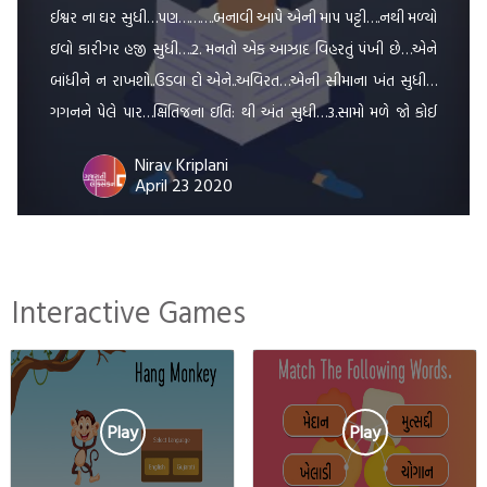
ઈશ્વર ના ઘર સુધી…પણ……….બનાવી આપે એની માપ પટ્ટી….નથી મળ્યો
ઇવો કારીગર હજી સુધી….2. મનતો એક આઝાદ વિહરતું પંખી છે…એને
બાંધીને ન રાખશો..ઉડવા દો એને..અવિરત…એની સીમાના ખંત સુધી…
ગગનને પેલે પાર…ક્ષિતિજના ઇતિ: થી અંત સુધી…3.સામો મળે જો કોઈ
તો..અને વાત જો નીકળે…લોકો કહે…દોસ્ત યે અંદાજ બહુત સચ્ચા […]
Nirav Kriplani
April 23 2020
Interactive Games
Play
Play