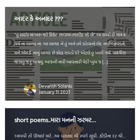
આદર કે અનાદર ???
“તું સાઈડ માં ખસ મારે ક્રિકેટ રમવામાં તકલીફ પડે છે” આ શબ્દો છે માત્ર 4
વર્ષ ના બાળક ના. આ બાળક ને તું અને તમે કહેવાનો ભેદ નથી આવડતો,
મને એમ કે નાનું બાળક છે કોણ ઝઘડો કરે એટલે હું ખસી ગયો. પણ દિલ
માં બહુ જ દુઃખ થયું, આજની નવી આવનારી પેઠી ખુબ જ […]
Devansh Solanki
January 11 2021
short poems..મારા મનની ઝરમર…
1.માપવી તી ઊંચાઈ મારે…આ ધરાતલ થી સ્વર્ગ સુધી…કીડીના દર થી…