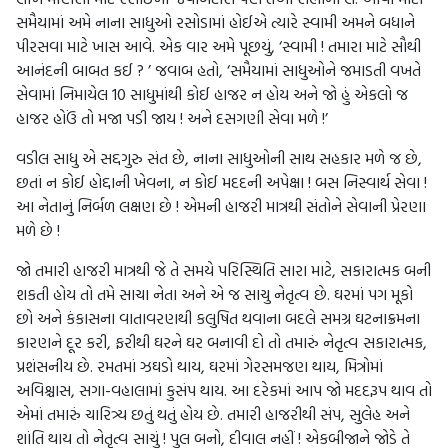
સમૈયામાં અમે નાના સાધુઓ રસોડામાં હોઈએ ત્યારે સ્વામી અમને બધાને
પીરસવા માટે ખાસ આવે. એક વાર અમે પૂછયું, ‘સ્વામી ! તમારા માટે સૌથી
આનંદની બાબત કઈ ? ’ જવાબ હતો, ‘સમૈયામાં સાધુઓને જમાડતી વખતે
સેવામાં નિમાયેલ 10 સાધુમાંથી કોઈ હાજર ન હોય અને જો હું એકલો જ
હાજર હોઉં તો મજા પડી જાય ! અને દસગણી સેવા મળે !’
વડીલ સાધુ એ સદ્દગુરુ સંત છે, નાના સાધુઓની સાથ સહકાર મળે જ છે,
છતાં ન કોઈ હોદ્દાની ખેવના, ન કોઈ મદદની અપેક્ષા ! બસ નિસ્વાર્થ સેવા !
આ નેતાનું નિર્બળ લક્ષણ છે ! એમની હાજરી માત્રથી સંતોને સેવાની પ્રેરણા
મળે છે !
જો તમારી હાજરી માત્રથી જે તે સમયે પરિસ્થિતિ સારા માટે, સકારાત્મક બની
શકતી હોય તો તમે સાચા નેતા અને એ જ સાચુ નેતૃત્વ છે. ઘરમાં પગ મૂકો
છો અને કંકાસના વાતાવરણથી કલુષિત થવાના બદલે સમગ્ર ઘટનાક્રમના
કારણને દૂર કરી, ફરીથી ઘરને ઘર બનાવી દો તો તમારું નેતૃત્વ સકારાત્મક,
પ્રશંસનીય છે. રમતમાં ઝઘડો થાય, ઘરમાં ગેરસમજણ થાય, મિત્રોમાં
અવિશ્ચાસ, સગા-વહાલામાં કુસંપ થાય. આ દરેકમાં આપ જો મદદરૂપ થાવ તો
એમાં તમારું ચારિત્ર્ય છતું થતું હોય છે. તમારી હાજરીથી સંપ, સુલેહ અને
શાંતિ થાય તો નેતૃત્વ સાચું ! પુલ બનો, દીવાલ નહીં ! એકબીજાને જોડે તે