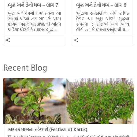
બુદ્ધ અને તેનો ધમ્મ – ભાગ 7
બુદ્ધ અને તેનો ધમ્મ – ભાગ 6
બુદ્ધ અને તેમનો ધમ્મ’ ગ્રંથના આ
‘બુદ્ધના સમકાલીન’ એવા શીર્ષક
સાતમાં ખંડમાં ત્રણ ભાગ છે. પ્રથમ
હેઠળ આ છઠ્ઠા ખંડમાં બુદ્ધના
ભાગમાં ‘મહાન પરિવ્રાજકની અંતિમ
સમયમાં જે રાજાઓ અને અન્ય
ચારિકા’ એટલે કે તથાગત બુદ્ધ સાથે
લોકો હતા જે ધમ્મના અનુયાયી થયા.
સતત પરિભ્રમણ કરતા સહચારીઓ
તેમનો અને બુદ્ધ વચ્ચે થયેલો
સાથે ફરી એકવારની
સત્સંગ વીશે જાણકારી મળે છે.
મુલાકાત, બીજા ભાગમાં તથાગતે
વૈશાલીથી વિદાય લીધી તે
અને ત્રીજા ભાગમાં તથાગતે
બનાવેલા ધમ્મને જ પોતાના
Recent Blog
ઉત્તરાધિકારી તરીકે સ્થાપે છે તે
દૃશ્યો અંકિત થયાં છે. ટૂંકમાં બુદ્ધનાં
જીવનના અંતિમ દિવસોની યાત્રાનો
પરિપાક જોવા મળે […]
કારતક માસના તહેવારો (Festival of Kartik)