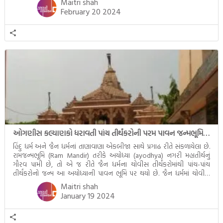
Maitri shah
February 20 2024
ઓગણીસ કલ્યાણકો ધરાવતી પાંચ તીર્થંકરોની પરમ પાવન જન્મભૂમિ – અયોધ્યા (Ayodhya)
હિંદુ ધર્મ અને જૈન ધર્મનાં તાણાવાણા એકબીજા સાથે પ્રગાઢ રીતે સંકળાયેલા છે.
રામજન્મભૂમિ (Ram Mandir) તરીકે અયોધ્યા (ayodhya) નગરી મહાતીર્થનું
ગૌરવ પામી છે, તો એ જ રીતે જૈન ધર્મના ચોવીસ તીર્થંકરોમાંથી પાંચ-પાંચ
તીર્થંકરોનો જન્મ આ અયોધ્યાની પાવન ભૂમિ પર થયો છે. જૈન ધર્મમાં ચોવીસ
તીર્થંકરોમાંથી પાંચ-પાંચ તીર્થંકરોનાં કલ્યાણકો અહીં આવ્યાં છે. દરેક તીર્થંકરના
Maitri shah
જીવનની ચ્યવન(માતાના […]
January 19 2024