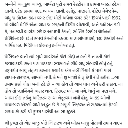
બન્નેને અનુકૂળ આવ્યું, બાર્બરા પૂરો સમય રેસ્ટોરાંના કામમાં વ્યસ્ત રહેવા
લાગી, દરેક કામમાં મદદરૂપ થવા લાગી. રસોડું, માણસો, હોટેલ મેનેજમેન્ટ
બધું જ કોઈના કહ્યા વગર કોઈ મોટી અપેક્ષા વગર કરે ! 19વર્ષ પાછી 1992
માં બોબી મેરીટે એના બધા જ સ્ટાફની મિટીંગ બોલાવી, અને જાહેરાત કરી
કે, ‘આજથી બાર્બરા સ્ટેમર આપણી કંપની, સોનિક રેસ્ટોરાં ચેઈનની
પ્રેસિડેન્ટ છે. છે.તે સમયે કંપનીમાં 5500 માણસોમાણસો, 130 રેસ્ટોરાં અને
વાર્ષિક 160 મિલિયન ડોલરનું ટર્નઓવર હતું.
પ્રેસિડન્ટ બની ત્યાં સુધી બાર્બરાને કોઈ હોદ્દો ન હતો કે ન હતી કોઈ
જવાબદારી. છતાં પણ મદદરૂપ સ્વભાવને લીધે બધુ સંભાળી લીધું હતું
તદ્પરાંત સાચુ નેતૃત્વ કરનાર ક્યારેય એમ નહીં વિચારે કે મારી પાસે
સાધન-સરંજામ, સામગ્રી નથી, કે મને શુ મળશે કે હું કેવી રીતે કરીશ….આ
તમામ પ્રશ્નો ગૌણ બની રહે છે – આ હોય તો આમ થાય અને કરી શકાય, ના
હોય તો પ્લાનિંગને અસર થાય, રિઝલ્ટ મળે, ના મળે, ધાર્યું ના પણ મળે…
આવા કોઈ તર્કનું અસ્તિત્વ સાચા નેતૃત્વમાં નથી હોતું. આંકડાઓની
માયાજાળ એટલી બધી અદ્ભુત છે કે સંપૂર્ણ નિષ્ફળતાને સફળતામાં ફેરવી
શકાય છે ફરી શ્રી કૃષ્ણ પાસેથી આ સમજીએ.
શ્રી કૃષ્ણ તો એક બાજુ પોતે નિ:શસ્ત્ર અને બીજી બાજુ પોતાની તમામ યાદવ