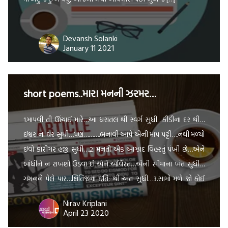
Devansh Solanki
January 11 2021
short poems..મારા મનની ઝરમર…
1.માપવી તી ઊંચાઈ મારે…આ ધરાતલ થી સ્વર્ગ સુધી…કીડીના દર થી…
ઈશ્વર ના ઘર સુધી…પણ……….બનાવી આપે એની માપ પટ્ટી….નથી મળ્યો
ઇવો કારીગર હજી સુધી….2. મનતો એક આઝાદ વિહરતું પંખી છે…એને
બાંધીને ન રાખશો..ઉડવા દો એને..અવિરત…એની સીમાના ખંત સુધી…
ગગનને પેલે પાર…ક્ષિતિજના ઇતિ: થી અંત સુધી…3.સામો મળે જો કોઈ
તો..અને વાત જો નીકળે…લોકો કહે…દોસ્ત યે અંદાજ બહુત સચ્ચા […]
Nirav Kriplani
April 23 2020