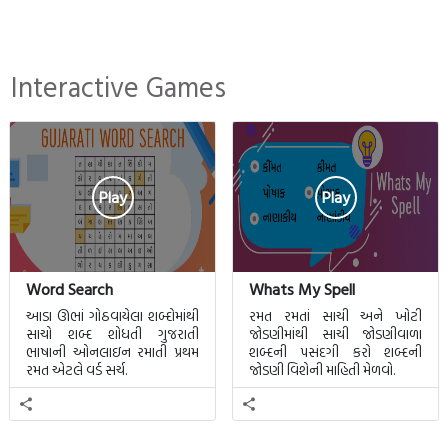
Interactive Games
Play
Play
Word Search
Whats My Spell
આડા ઊભાં ગોઠવાયેલા શબ્દોમાંથી
રમત રમતાં સાચી અને ખોટી
સાચો શબ્દ શોધતી ગુજરાતી
જોડણીમાંથી સાચી જોડણીવાળા
ભાષાની ઓનલાઇન રમાતી પ્રથમ
શબ્દની પસંદગી કરો શબ્દની
રમત એટલે વર્ડ સર્ચ.
જોડણી વિશેની માહિતી મેળવો.