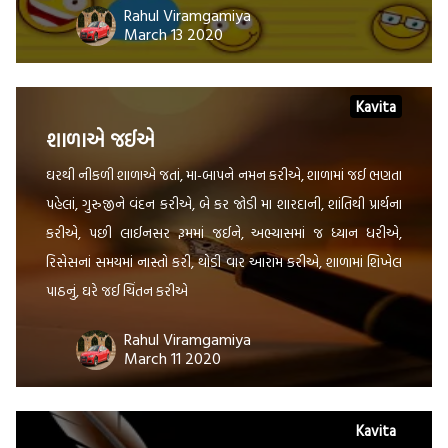
Rahul Viramgamiya
March 13 2020
Kavita
શાળાએ જઈએ
ઘરથી નીકળી શાળાએ જતાં, મા-બાપને નમન કરીએ, શાળામાં જઈ ભણતા
પહેલાં, ગુરુજીને વંદન કરીએ, બે કર જોડી મા શારદાની, શાંતિથી પ્રાર્થના
કરીએ, પછી લાઈનસર રૂમમાં જઈને, અભ્યાસમાં જ ધ્યાન ધરીએ,
રિસેસનાં સમયમાં નાસ્તો કરી, થોડી વાર આરામ કરીએ, શાળામાં શિખેલ
પાઠનું, ઘરે જઈ ચિંતન કરીએ
Rahul Viramgamiya
March 11 2020
Kavita