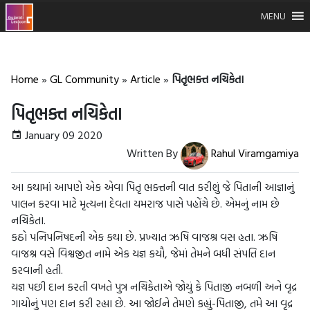
MENU
Home
»
GL Community
»
Article
»
પિતૃભક્ત નચિકેતા
પિતૃભક્ત નચિકેતા
January 09 2020
Written By
Rahul Viramgamiya
આ કથામાંં આપણે એક એવા પિતૃ ભક્તની વાત કરીશું જે પિતાની આજ્ઞાનુંં
પાલન કરવા માટે મૃત્યના દેવતા યમરાજ પાસે પહોંચે છે. એમનું નામ છે
નચિકેતા.
કઠો પનિપનિષદની એક કથા છે. પ્રખ્યાત ઋષિ વાજશ્ર વસ હતા. ઋષિ
વાજશ્ર વસે વિશ્વજીત નામે એક યજ્ઞ કયૌ, જેમાંં તેમને બધી સંપત્તિ દાન
કરવાની હતી.
યજ્ઞ પછી દાન કરતી વખતે પુત્ર નચિકેતાએ જોયું કે પિતાજી નબળી અને વૃદ્ર
ગાયોનું પણ દાન કરી રહ્યા છે. આ જોઈને તેમણે કહ્યું-પિતાજી, તમે આ વૃદ્ર