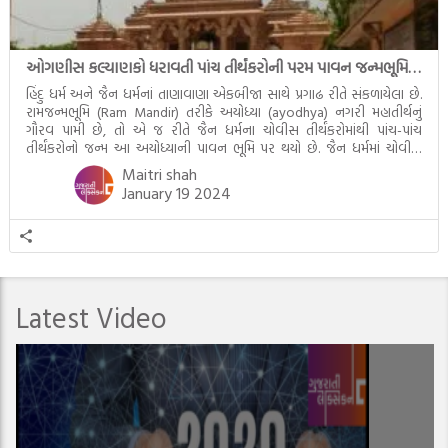
ઓગણીસ કલ્યાણકો ધરાવતી પાંચ તીર્થંકરોની પરમ પાવન જન્મભૂમિ – અયોધ્યા (Ayodhya)
હિંદુ ધર્મ અને જૈન ધર્મનાં તાણાવાણા એકબીજા સાથે પ્રગાઢ રીતે સંકળાયેલા છે.
રામજન્મભૂમિ (Ram Mandir) તરીકે અયોધ્યા (ayodhya) નગરી મહાતીર્થનું
ગૌરવ પામી છે, તો એ જ રીતે જૈન ધર્મના ચોવીસ તીર્થંકરોમાંથી પાંચ-પાંચ
તીર્થંકરોનો જન્મ આ અયોધ્યાની પાવન ભૂમિ પર થયો છે. જૈન ધર્મમાં ચોવીસ
તીર્થંકરોમાંથી પાંચ-પાંચ તીર્થંકરોનાં કલ્યાણકો અહીં આવ્યાં છે. દરેક તીર્થંકરના
Maitri shah
જીવનની ચ્યવન(માતાના […]
January 19 2024
Latest Video