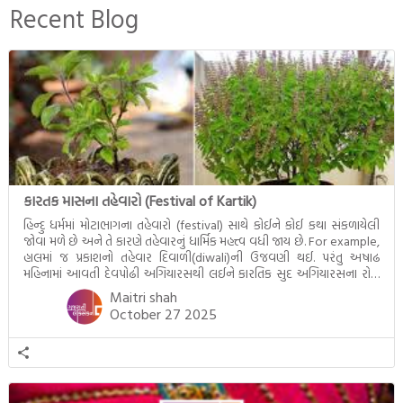
બનાવેલા ધમ્મને જ પોતાના
Recent Blog
ઉત્તરાધિકારી તરીકે સ્થાપે છે તે
દૃશ્યો અંકિત થયાં છે. ટૂંકમાં બુદ્ધનાં
જીવનના અંતિમ દિવસોની યાત્રાનો
પરિપાક જોવા મળે […]
કારતક માસના તહેવારો (Festival of Kartik)
હિન્દુ ધર્મમાં મોટાભાગના તહેવારો (festival) સાથે કોઈને કોઈ કથા સંકળાયેલી
જોવા મળે છે અને તે કારણે તહેવારનું ધાર્મિક મહત્ત્વ વધી જાય છે. For example,
હાલમાં જ પ્રકાશનો તહેવાર દિવાળી(diwali)ની ઉજવણી થઈ. પરંતુ અષાઢ
મહિનામાં આવતી દેવપોઢી અગિયારસથી લઈને કારતિક સુદ અગિયારસના રોજ
આવતી દેવ ઊઠી અગિયારસ વચ્ચે મોટેભાગે યજ્ઞોપવીત સંસ્કાર, લગ્ન,
Maitri shah
દીક્ષાગ્રહણ, યજ્ઞ, ગૃહપ્રવેશ જેવા […]
October 27 2025