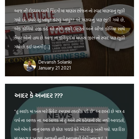
આજ ની દોડધામ વાળી જિંદગી માં માણસ ભોજન નો સ્વાદ માણવાનું ભૂલી
ગયો છે, ક્યારે શું ખાધું? કેટલું ખાધું?? એ ગણવાનું પણ ભૂલી ગયો છે,
એક કોળિયો હજી કંઠે થી નીચે નથી ઉતરતો અને બીજા કોળિયા સાથે
તૈયાર એનો હાથ છે. આજ ના કળિયુગ માં માણસ જીભ નો સ્વાદ પણ ભૂલી
ગયો છે. કઈ વાનગી […]
Devansh Solanki
January 21 2021
આદર કે અનાદર ???
“તું સાઈડ માં ખસ મારે ક્રિકેટ રમવામાં તકલીફ પડે છે” આ શબ્દો છે માત્ર 4
વર્ષ ના બાળક ના. આ બાળક ને તું અને તમે કહેવાનો ભેદ નથી આવડતો,
મને એમ કે નાનું બાળક છે કોણ ઝઘડો કરે એટલે હું ખસી ગયો. પણ દિલ
માં બહુ જ દુઃખ થયું, આજની નવી આવનારી પેઠી ખુબ જ […]