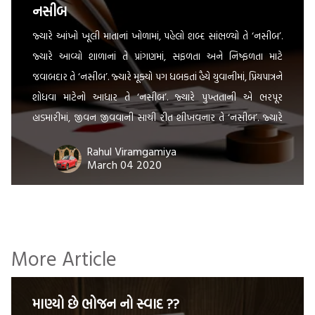
નસીબ
જ્યારે આંખો ખૂલી માતાનાં ખોળામાં, પહેલો શબ્દ સાંભળ્યો તે ‘નસીબ’.
જ્યારે આવ્યો શાળાનાં તે પ્રાંગણમાં, સફળતા અને નિષ્ફળતા માટે
જવાબદાર તે ‘નસીબ’. જ્યારે મૂક્યો પગ ધબકતાં હૈયે યુવાનીમાં, પ્રિયપાત્રને
શોધવા માટેનો આધાર તે ‘નસીબ’. જ્યારે પુખ્તતાની એ ભરપૂર
હાડમારીમાં, જીવન જીવવાની સાચી રીત શીખવનાર તે ‘નસીબ’. જ્યારે
વૃદ્ધાવસ્થાની એ લાચાર આંખોમાં, કોઈ એક આશા સાથે […]
Rahul Viramgamiya
March 04 2020
More Article
માણ્યો છે ભોજન નો સ્વાદ ??