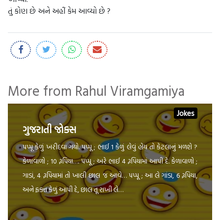
તું કોણ છે અને અહીંં કેમ આવ્યો છે ?
More from Rahul Viramgamiya
Jokes
ગુજરાતી જોક્સ
પપ્પૂ કેળું ખરીદવા ગયો. પપ્પૂ ; ભાઈ 1 કેળું લેવું હોય તો કેટલાનું મળશે ?
કેળાવાળો ; 10 રૂપિયા…. પપ્પૂ ; અરે ભાઈ 4 રૂપિયામાં આપી દે. કેળાવાળો ;
ગાડાં, 4 રૂપિયામાં તો ખાલી છાલ જ આવે… પપ્પૂ ; આ લે ગાંડા, 6 રૂપિયા,
અને ફક્ત કેળું આપી દે, છાલ તૂ રાખી લે…