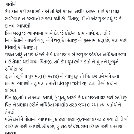
ગાયોને
કેમ દાન કરી રહ્યા છો ? એ તો કંઈ કામની નથી ! એટલા માટે કે મેં મારૂ
સવૅસ્વ દાન કરવાનો સંકલ્પ કયૌ છે. પિતાજી, મેં તો એટલું જાણ્યું છે કે
દાનમાંં આપણી
પ્રિય વસ્તુ જ આપવામાંં આવે છે, જે કોઈના કામ આવે. હ….તો ?
નિચિકેતાને આશ્વર્ય થયું. એને થયું કે પિતાજીએ ગુસ્સામાંં કહ્યું છે, પણ પછી
વિચાર્યું કે પિતાજીનું
વચન ખોટું ન પડે એટલે તેણે યમરાજ પાસે જવું જ જોઈએ. નચિકેતા જવા
માટે તૈયાર થઈ ગયા. પિતાજી, તમે કેમ ચુપ છો ? કહો ને. હું તને મૃત્યુને
સોંપીશ. જા ,
હું તને સૂર્યના પુત્ર મૃત્યુ (યમરાજ) ને આપું છું. તો પિતાજી તમે મને કયા
દાનમાંં આપશો ? હું પણ તમારો પ્રિય છું ! ઋષિ ચૂપ હતા. તેઓ કંઈ ન
બોલ્યા.
પિતાજી,તમે મને આજ્ઞા આપો, હું મૃત્યુ એટલે કે યમરાજના ઘેર જઈ રહ્યો છું.
પિતાને પ્રણામ કરીને નચિકેતા યમલોક તરફ જવા લાગ્યા. ત્યાંં પહોંચીને
તેમણે
પહેરેદારોને પોતાના આવવાનું કારણ જણાવ્યું.યમરાજ બહાર ગયા છે. તેઓ
3 દિવસ પછી આવશે. ઠીક છે, હું રાહ જોઈશ. ત્રણ દિવસ પછી યમરાજ
આવ્યા.