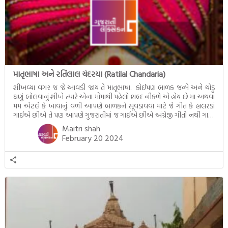
માતૃભાષા અને રતિલાલ ચંદરયા (Ratilal Chandaria)
શીખવ્યા વગર જ જે આવડી જાય તે માતૃભાષા. કોઈપણ બાળક જન્મે અને થોડું
ઘણું બોલવાનું શીખે ત્યારે એના મોંમાથી પહેલો શબ્દ નીકળે એ હોય છે મા અથવા
મમ એટલે કે ખાવાનું. વળી આપણે બાળકને સૂવડાવવા માટે જે ગીત કે હાલરડાં
ગાઈએ છીએ તે પણ આપણે ગુજરાતીમાં જ ગાઈએ છીએ અંગ્રેજી ગીતો નથી ગાતા.
આમ બાળકને […]
Maitri shah
February 20 2024