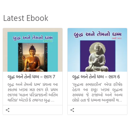
Latest Ebook
બુદ્ધ અને તેનો ધમ્મ – ભાગ 7
બુદ્ધ અને તેનો ધમ્મ – ભાગ 6
બુદ્ધ અને તેમનો ધમ્મ’ ગ્રંથના આ
‘બુદ્ધના સમકાલીન’ એવા શીર્ષક
સાતમાં ખંડમાં ત્રણ ભાગ છે. પ્રથમ
હેઠળ આ છઠ્ઠા ખંડમાં બુદ્ધના
ભાગમાં ‘મહાન પરિવ્રાજકની અંતિમ
સમયમાં જે રાજાઓ અને અન્ય
ચારિકા’ એટલે કે તથાગત બુદ્ધ સાથે
લોકો હતા જે ધમ્મના અનુયાયી થયા.
સતત પરિભ્રમણ કરતા સહચારીઓ
તેમનો અને બુદ્ધ વચ્ચે થયેલો
સાથે ફરી એકવારની
સત્સંગ વીશે જાણકારી મળે છે.
મુલાકાત, બીજા ભાગમાં તથાગતે
વૈશાલીથી વિદાય લીધી તે
અને ત્રીજા ભાગમાં તથાગતે