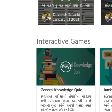
એ ગણવાનું પણ ભૂલી ગયો છે, એક
કહેવ
કોળિયો હજી કંઠે થી નીચે નથી ઉતરતો
કે ન
Devansh Solanki
January 21 2021
અને બીજા કોળિયા સાથે તૈયાર એનો
એટલે 
હાથ છે. આજ ના કળિયુગ માં માણસ
દુઃખ
જીભ નો સ્વાદ પણ ભૂલી ગયો છે. કઈ
ખુબ 
Interactive Games
વાનગી […]
Play
General Knowledge Quiz
Jumb
સ્પર્ધાત્મક પરીક્ષાની તૈયારીમાં મદદરૂપ
કહેવ
થતી, સામાન્ય જ્ઞાન વધારતી અને
શબ્દોન
અબાલ-વૃદ્ધ સૌને રમવી પસંદ રમત
અને 
એટલે જનરલ નોલેજ ક્વિઝ.
જંબલ