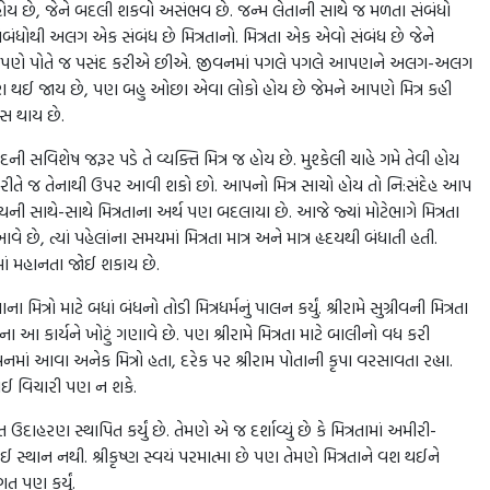
હોય છે, જેને બદલી શકવો અસંભવ છે. જન્મ લેતાની સાથે જ મળતા સંબંધો
સંબંધોથી અલગ એક સંબંધ છે મિત્રતાનો. મિત્રતા એક એવો સંબંધ છે જેને
આપણે પોતે જ પસંદ કરીએ છીએ. જીવનમાં પગલે પગલે આપણને અલગ-અલગ
ણ થઈ જાય છે, પણ બહુ ઓછા એવા લોકો હોય છે જેમને આપણે મિત્ર કહી
સ થાય છે.
 સવિશેષ જરૂર પડે તે વ્યક્તિ મિત્ર જ હોય છે. મુશ્કેલી ચાહે ગમે તેવી હોય
તે જ તેનાથી ઉપર આવી શકો છો. આપનો મિત્ર સાચો હોય તો નિ:સંદેહ આપ
ી સાથે-સાથે મિત્રતાના અર્થ પણ બદલાયા છે. આજે જ્યાં મોટેભાગે મિત્રતા
છે, ત્યાં પહેલાંના સમયમાં મિત્રતા માત્ર અને માત્ર હૃદયથી બંધાતી હતી.
માં મહાનતા જોઈ શકાય છે.
 મિત્રો માટે બધાં બંધનો તોડી મિત્રધર્મનું પાલન કર્યું. શ્રીરામે સુગ્રીવની મિત્રતા
આ કાર્યને ખોટું ગણાવે છે. પણ શ્રીરામે મિત્રતા માટે બાલીનો વધ કરી
ીવનમાં આવા અનેક મિત્રો હતા, દરેક પર શ્રીરામ પોતાની કૃપા વરસાવતા રહ્યા.
 કોઈ વિચારી પણ ન શકે.
ત ઉદાહરણ સ્થાપિત કર્યું છે. તેમણે એ જ દર્શાવ્યું છે કે મિત્રતામાં અમીરી-
્થાન નથી. શ્રીકૃષ્ણ સ્વયં પરમાત્મા છે પણ તેમણે મિત્રતાને વશ થઈને
 પણ કર્યું.