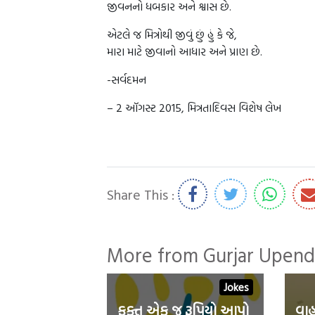
જીવનનો ધબકાર અને શ્વાસ છે.
એટલે જ મિત્રોથી જીવું છું હું કે જે,
મારા માટે જીવાનો આધાર અને પ્રાણ છે.
-સર્વદમન
– 2 ઑગસ્ટ 2015, મિત્રતાદિવસ વિશેષ લેખ
Share This :
More from Gurjar Upend
Jokes
ફક્ત એક જ રૂપિયો આપો
વાહ