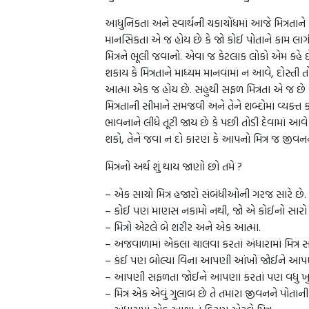
આધુનિકતા અને સ્વાર્થની ચકાચોંધમાં આજે મિત્રતાને
માનસિકતા એ જ હોય છે કે જો કોઈ પોતાને કામ લાગી શ
મિત્રને ભૂલી જવાનો. એવા જ કેટલાક લોકો એમ કહે છ
શકાય કે મિત્રતાને માધ્યમ માનવામાં ન આવે, દોસ
આત્મા એક જ હોય છે. સહુથી સફળ મિત્રતા એ જ છે 
મિત્રતાની સીમાને સમજવી અને તેને શબ્દોમાં વ્યક
ભાવનાને લીધે તૂટી જાય છે કે પછી તોડી દેવામાં આવે
શકો, તેને જવા ન દો કારણ કે આપનો મિત્ર જ જીવ
મિત્રનો અર્થ શું થાય જાણો છો તમે ?
– એક સાચો મિત્ર હજારો સંબંધીઓની ગરજ સારે છે.
– કોઈ પણ માણસ નકામો નથી, જો એ કોઈનો સારો મિ
– મિત્રો એટલે બે શરીર અને એક આત્મા.
– અજવાળામાં એકલા ચાલવા કરતાં અંધારામાં મિત્ર સાથે
– કંઈ પણ બોલ્યા વિના આપણી આંખો જોઈને આપણું 
– આપણી સફળતા જોઈને આપણા કરતાં પણ વધુ ખુશ થ
– મિત્ર એક એવું ગુલાબ છે તે તમારા જીવનને પોતાની 