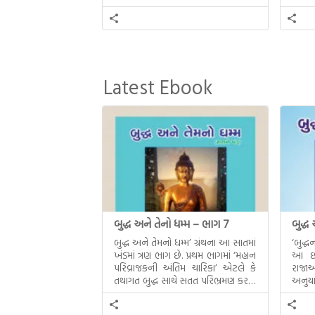
Latest Ebook
બુદ્ધ અને તેનો ધમ્મ – ભાગ 7
બુદ્ધ
બુદ્ધ અને તેમનો ધમ્મ’ ગ્રંથના આ સાતમાં
‘બુદ્
ખંડમાં ત્રણ ભાગ છે. પ્રથમ ભાગમાં ‘મહાન
આ છઠ્
પરિવ્રાજકની અંતિમ ચારિકા’ એટલે કે
રાજાઓ
તથાગત બુદ્ધ સાથે સતત પરિભ્રમણ કરતા
અનુયા
સહચારીઓ સાથે ફરી એકવારની
થયેલો 
મુલાકાત, બીજા ભાગમાં તથાગતે