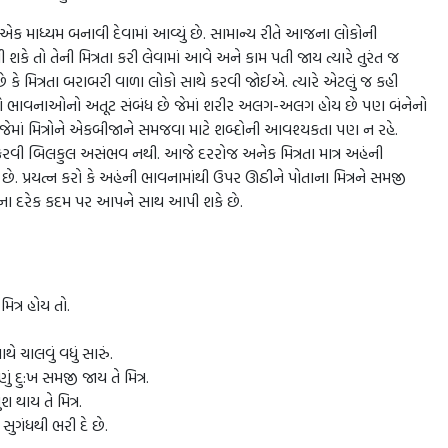
 એક માધ્યમ બનાવી દેવામાં આવ્યું છે. સામાન્ય રીતે આજના લોકોની
કે તો તેની મિત્રતા કરી લેવામાં આવે અને કામ પતી જાય ત્યારે તુરંત જ
ે કે મિત્રતા બરાબરી વાળા લોકો સાથે કરવી જોઈએ. ત્યારે એટલું જ કહી
્તી તો ભાવનાઓનો અતૂટ સંબંધ છે જેમાં શરીર અલગ-અલગ હોય છે પણ બંનેનો
જેમાં મિત્રોને એકબીજાને સમજવા માટે શબ્દોની આવશ્યકતા પણ ન રહે.
્ત કરવી બિલકુલ અસંભવ નથી. આજે દરરોજ અનેક મિત્રતા માત્ર અહંની
 છે. પ્રયત્ન કરો કે અહંની ભાવનામાંથી ઉપર ઊઠીને પોતાના મિત્રને સમજી
નના દરેક કદમ પર આપને સાથ આપી શકે છે.
ત્ર હોય તો.
 ચાલવું વધું સારું.
દુ:ખ સમજી જાય તે મિત્ર.
ાય તે મિત્ર.
સુગંધથી ભરી દે છે.