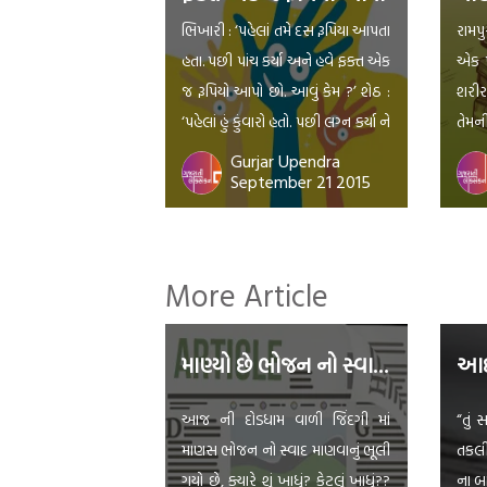
ભિખારી : ‘પહેલાં તમે દસ રૂપિયા આપતા
રામપ
હતા. પછી પાંચ કર્યા અને હવે ફક્ત એક
એક પટ
જ રૂપિયો આપો છો. આવું કેમ ?’ શેઠ :
શરીર
‘પહેલાં હું કુંવારો હતો. પછી લગ્ન કર્યા ને
તેમની
હવે છોકરા પણ છે. એટલે શું કરું દોસ્ત
મજા
Gurjar Upendra
September 21 2015
?’ ભિખારી : ‘હમ્મ…… એટલે તમે મારા
પટેલ
પૈસાથી જ ઘર ચલાવો છો, એમ ને ?’
ગામન
[…]
ગામન
દીપડા
More Article
અને પ
માણ્યો છે ભોજન નો સ્વાદ ??
આદ
આજ ની દોડધામ વાળી જિંદગી માં
“તું 
માણસ ભોજન નો સ્વાદ માણવાનું ભૂલી
તકલીફ
ગયો છે, ક્યારે શું ખાધું? કેટલું ખાધું??
ના બ