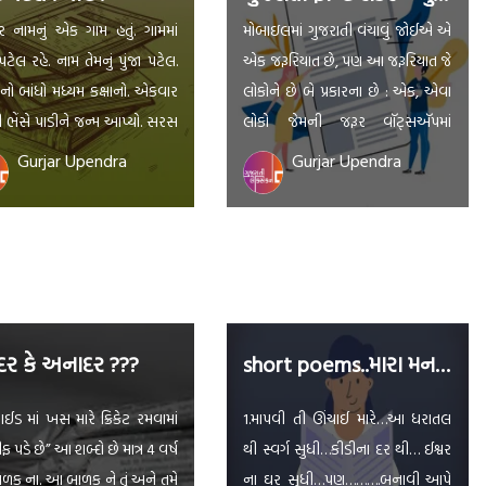
ુર નામનું એક ગામ હતું. ગામમાં
મોબાઇલમાં ગુજરાતી વંચાવું જોઈએ એ
ેલ રહે. નામ તેમનું પુંજા પટેલ.
એક જરૂરિયાત છે, પણ આ જરૂરિયાત જે
નો બાંધો મધ્યમ કક્ષાનો. એકવાર
લોકોને છે બે પ્રકારના છે : એક, એવા
 ભેંસે પાડીને જન્મ આપ્યો. સરસ
લોકો જેમની જરૂર વૉટ્સઍપમાં
ની પાડી નાની અને નમણી.
આવેલા ગુજરાતી મેસેજિસ વાંચવા
Gurjar Upendra
Gurjar Upendra
ને પાડી વહાલી-વહાલી લાગે.
પૂરતી હોય. લોકો સ્માર્ટફોનના જૂના
ે છેવાડે પુંજા પટેલનું ઘર અને
જોગી હોય અને સ્માર્ટફોન ખરીદતી
ી નજીકમાં જ જંગલ. ઘણીવાર
વખતે જરૂરી સ્પેસિફિકેશન્સની એમની
 જેવા હિંસક પ્રાણી ગામમાં ઘૂસે
યાદીમાં ગુજરાતી ફૉન્ટની જરૂરિયાતનો
ાડી જેવા નાનાં પ્રાણીઓને […]
ક્રમ ઘણો નીચે હોય. બીજો પ્રકાર એવા
લોકોનો છે, […]
ર કે અનાદર ???
short poems..મારા મનની ઝરમર…
સાઈડ માં ખસ મારે ક્રિકેટ રમવામાં
1.માપવી તી ઊંચાઈ મારે…આ ધરાતલ
 પડે છે” આ શબ્દો છે માત્ર 4 વર્ષ
થી સ્વર્ગ સુધી…કીડીના દર થી… ઈશ્વર
ાળક ના. આ બાળક ને તું અને તમે
ના ઘર સુધી…પણ……….બનાવી આપે