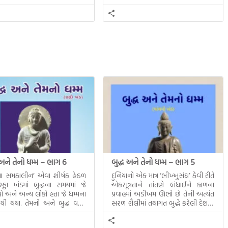
 અને તેનો ધમ્મ – ભાગ 6
બુદ્ધ અને તેનો ધમ્મ – ભાગ 5
ધના સમકાલીન’ એવા શીર્ષક હેઠળ
દુનિયાનો એક માત્ર ‘ભીખ્ખુસંઘ’ કેવી રીતે
ઠા ખંડમાં બુદ્ધના સમયમાં જે
એકસૂત્રતાને તાંતણે બંધાઈને કાળના
 અને અન્ય લોકો હતા જે ધમ્મના
પ્રવાહમાં અડીખમ ઊભો છે તેની અત્યંત
યી થયા. તેમનો અને બુદ્ધ વચ્ચે
સરળ શૈલીમાં તથાગત બુદ્ધે કરેલી દેશના
સત્સંગ વીશે જાણકારી મળે છે.
સમાવતો મૂલ્યવાન ગ્રંથ એટલે બુદ્ધ અને
તેનો ધમ્મ.