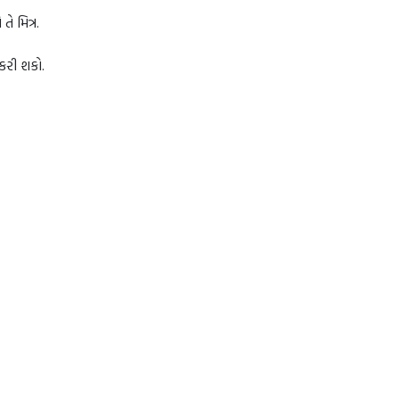
 મિત્ર.
 કરી શકો.