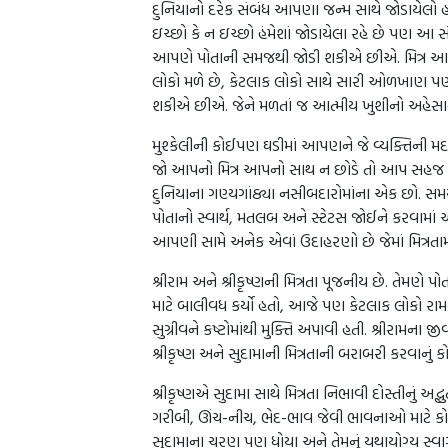
દુનિયાનો દરેક સંબંધ આપણા જન્મ સાથે જોડાયેલો 
ઇચ્છો કે ન ઇચ્છો હંમેશાં જોડાયેલા રહે છે પણ આ 
આપણે પોતાની સમજથી જોડી શકીએ છીએ. મિત્ર 
લોકો મળે છે, કેટલાક લોકો સાથે સારી ઓળખાણ પ
શકીએ છીએ. જેને મળતાં જ આત્મીય ખુશીનો અહેસા
મુશ્કેલીની કોઈપણ ઘડીમાં આપણને જે વ્યક્તિની મદદની
જો આપનો મિત્ર આપનો સાથ ન છોડે તો આપ સહજ રી
દુનિયાના ગણ્યગાંઠ્યા નસીબદારોમાંના એક છો. સમયન
પોતાનો સ્વાર્થ, મતલબ અને સ્ટેટસ જોઈને કરવામાં આવે 
આપણી સામે અનેક એવાં ઉદાહરણો છે જેમાં મિત્રતા
શ્રીરામ અને શ્રીકૃષ્ણની મિત્રતા પૂજનીય છે. તેમણે પોતાના
માટે બાલીવધ કર્યો હતો, આજે પણ કેટલાક લોકો રામના 
સુગ્રીવને કષ્ટોમાંથી મુક્તિ અપાવી હતી. શ્રીરામના જ
શ્રીકૃષ્ણ અને સુદામાની મિત્રતાની બરાબરી કરવાનું
શ્રીકૃષ્ણએ સુદામા સાથે મિત્રતા નિભાવી દોસ્તીનું અદ્ભુ
ગરીબી, ઊંચ-નીચ, ભેદ-ભાવ જેવી ભાવનાઓ માટે કોઈ સ
સુદામાના ચરણ પણ ધોયા અને તેમનું યથાયોગ્ય સ્વાગત