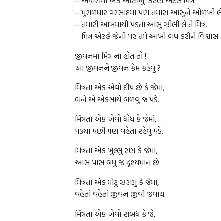
– અંધારામાં એક આશાનું કિરણ એટલે મિત્ર.
– મુશળધાર વરસાદમાં પણ તમારા આંસુને ઓળખી લે તે
– તમારી આંખમાંથી પડતાં આંસુ ઝીલી લે તે મિત્ર.
– મિત્ર એટલે જેની પર તમે આંખો બંધ કરીને વિશ્વાસ
જીવનમાં મિત્ર ના હોત તો !
આ જીવનને જીવન કેમ કહેવું ?
મિત્રતા એક એવો દીપ છે કે જેમાં,
બંને એ એકસાથે બળવું જ પડે.
મિત્રતા એક એવો ધોધ કે જેમાં,
પડ્યાં પછી પણ વહેતાં રહેવું પડે.
મિત્રતા એક ખુલ્લું રણ કે જેમાં,
આસ પાસ બધું જ દૃશ્યમાન છે.
મિત્રતા એક મોટું ઝરણું કે જેમાં,
વહેતાં વહેતાં જીવન જીવી જવાય.
મિત્રતા એક એવો સંબંધ કે જે,