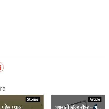
ra
Stories
Article
 પટેલ ! વાહ !
ગુજરાતી ફૉન્ટ રીડર – ગુજરાતીલેક્સિકનની વિશેષ પ્રસ્તુતિ