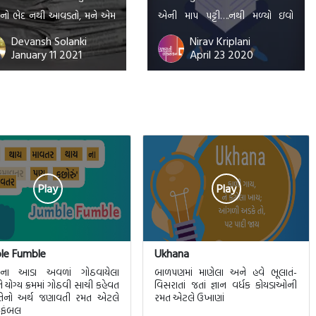
ાનો ભેદ નથી આવડતો, મને એમ
એની માપ પટ્ટી….નથી મળ્યો ઇવો
ાનું બાળક છે કોણ ઝઘડો કરે
કારીગર હજી સુધી….2. મનતો એક
Devansh Solanki
Nirav Kriplani
January 11 2021
April 23 2020
હું ખસી ગયો. પણ દિલ માં બહુ જ
આઝાદ વિહરતું પંખી છે…એને બાંધીને
 થયું, આજની નવી આવનારી પેઠી
ન રાખશો..ઉડવા દો એને..અવિરત…
જ […]
એની સીમાના ખંત સુધી…ગગનને પેલે
પાર…ક્ષિતિજના ઇતિ: થી અંત સુધી…
3.સામો મળે જો કોઈ તો..અને વાત જો
નીકળે…લોકો કહે…દોસ્ત યે અંદાજ
બહુત સચ્ચા […]
Play
Play
le Fumble
Ukhana
તના આડા અવળાં ગોઠવાયેલા
બાળપણમાં માણેલા અને હવે ભૂલાતં-
ે યોગ્ય ક્રમમાં ગોઠવી સાચી કહેવત
વિસરાતાં જતાં જ્ઞાન વર્ધક કોયડાઓની
તેનો અર્થ જણાવતી રમત એટલે
રમત એટલે ઉખાણાં
 ફંબલ