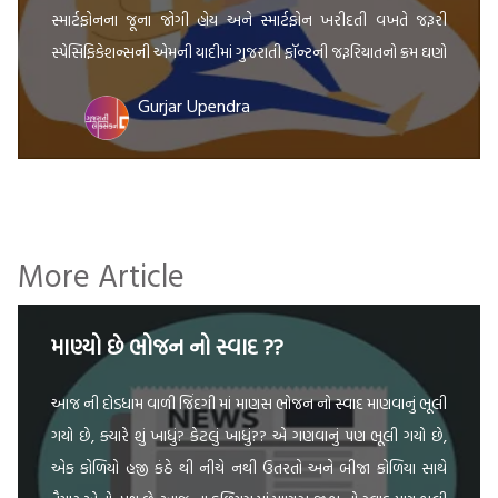
સ્માર્ટફોનના જૂના જોગી હોય અને સ્માર્ટફોન ખરીદતી વખતે જરૂરી
સ્પેસિફિકેશન્સની એમની યાદીમાં ગુજરાતી ફૉન્ટની જરૂરિયાતનો ક્રમ ઘણો
નીચે હોય. બીજો પ્રકાર એવા લોકોનો છે, […]
Gurjar Upendra
More Article
માણ્યો છે ભોજન નો સ્વાદ ??
આજ ની દોડધામ વાળી જિંદગી માં માણસ ભોજન નો સ્વાદ માણવાનું ભૂલી
ગયો છે, ક્યારે શું ખાધું? કેટલું ખાધું?? એ ગણવાનું પણ ભૂલી ગયો છે,
એક કોળિયો હજી કંઠે થી નીચે નથી ઉતરતો અને બીજા કોળિયા સાથે