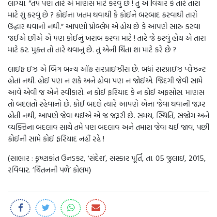
લાગ્યા. “તપ પણ તારે એ માણસ માટે કરવું છે ! તું એ વિચાર કે તારે તારા
માટે શું કરવું છે ? કોઈના ખતમ થવાથી કે કોઈને બરબાદ કરવાથી તારો
ઉદ્ધાર થવાનો નથી.” આપણો પ્રોબ્લેમ એ હોય છે કે આપણે સારું કરવા
જઈએ છીએ એ પણ કોઈનું ખરાબ કરવા માટે ! તારે જે કરવું હોય એ તારા
માટે કર. મુક્ત તો તારે થવાનું છે. તું એની ચિંતા શા માટે કરે છે ?
લાઇફ ઇઝ એ બિગ બન્ચ ઑફ સરપ્રાઇઝીસ છે. બધાં સરપ્રાઇઝ પ્લેઝન્ટ
હોતાં નથી. હોઈ પણ ન શકે અને હોવા પણ ન જોઈએ. જિંદગી જેવી સામે
આવે એવી જ એને સ્વીકારો. ન કોઈ ફરિયાદ કે ન કોઈ અફસોસ. માણસ
તો બદલતો રહેવાનો છે. કોઈ બદલે ત્યારે આપણે એના જેવા થવાની જરૂર
હોતી નથી, આપણે જેવા થઈએ એ જ જરૂરી છે. સમય, સ્થિતિ, સંજોગ અને
વ્યક્તિના બદલાવ સાથે તમે પણ બદલાવ અને તમારા જેવા થઈ જાવ, પછી
કોઈની સામે કોઈ ફરિયાદ નહીં રહે !
(સાભાર : કૃષ્ણકાંત ઉનડકટ, ‘સંદેશ’, સંસ્કાર પૂર્તિ, તા. 05 જુલાઇ, 2015,
રવિવાર. ‘ચિંતનની પળે’ કોલમ)