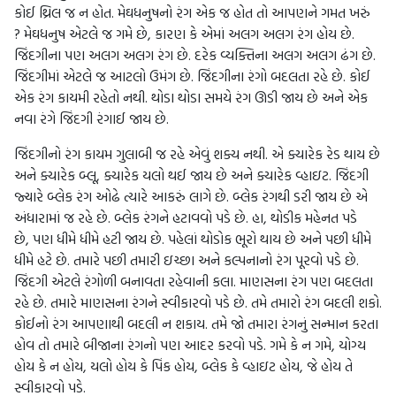
કોઈ થ્રિલ જ ન હોત. મેઘધનુષનો રંગ એક જ હોત તો આપણને ગમત ખરું
? મેઘધનુષ એટલે જ ગમે છે, કારણ કે એમાં અલગ અલગ રંગ હોય છે.
જિંદગીના પણ અલગ અલગ રંગ છે. દરેક વ્યક્તિના અલગ અલગ ઢંગ છે.
જિંદગીમાં એટલે જ આટલો ઉમંગ છે. જિંદગીના રંગો બદલતા રહે છે. કોઈ
એક રંગ કાયમી રહેતો નથી. થોડા થોડા સમયે રંગ ઊડી જાય છે અને એક
નવા રંગે જિંદગી રંગાઈ જાય છે.
જિંદગીનો રંગ કાયમ ગુલાબી જ રહે એવું શક્ય નથી. એ ક્યારેક રેડ થાય છે
અને ક્યારેક બ્લૂ, ક્યારેક યલો થઈ જાય છે અને ક્યારેક વ્હાઇટ. જિંદગી
જ્યારે બ્લેક રંગ ઓઢે ત્યારે આકરું લાગે છે. બ્લેક રંગથી ડરી જાય છે એ
અંધારામાં જ રહે છે. બ્લેક રંગને હટાવવો પડે છે. હા, થોડીક મહેનત પડે
છે, પણ ધીમે ધીમે હટી જાય છે. પહેલાં થોડોક ભૂરો થાય છે અને પછી ધીમે
ધીમે હટે છે. તમારે પછી તમારી ઇચ્છા અને કલ્પનાનો રંગ પૂરવો પડે છે.
જિંદગી એટલે રંગોળી બનાવતા રહેવાની કલા. માણસના રંગ પણ બદલતા
રહે છે. તમારે માણસના રંગને સ્વીકારવો પડે છે. તમે તમારો રંગ બદલી શકો.
કોઈનો રંગ આપણાથી બદલી ન શકાય. તમે જો તમારા રંગનું સન્માન કરતા
હોવ તો તમારે બીજાના રંગનો પણ આદર કરવો પડે. ગમે કે ન ગમે, યોગ્ય
હોય કે ન હોય, યલો હોય કે પિંક હોય, બ્લેક કે વ્હાઇટ હોય, જે હોય તે
સ્વીકારવો પડે.