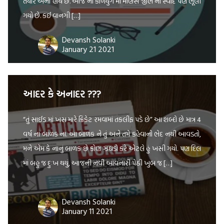
તૈયાર એનો હાથ છે. આજ ના કળિયુગ માં માણસ જીભ નો સ્વાદ પણ ભૂલી
ગયો છે. કઈ વાનગી […]
Devansh Solanki
January 21 2021
આદર કે અનાદર ???
“તું સાઈડ માં ખસ મારે ક્રિકેટ રમવામાં તકલીફ પડે છે” આ શબ્દો છે માત્ર 4
વર્ષ ના બાળક ના. આ બાળક ને તું અને તમે કહેવાનો ભેદ નથી આવડતો,
મને એમ કે નાનું બાળક છે કોણ ઝઘડો કરે એટલે હું ખસી ગયો. પણ દિલ
માં બહુ જ દુઃખ થયું, આજની નવી આવનારી પેઠી ખુબ જ […]
Devansh Solanki
January 11 2021