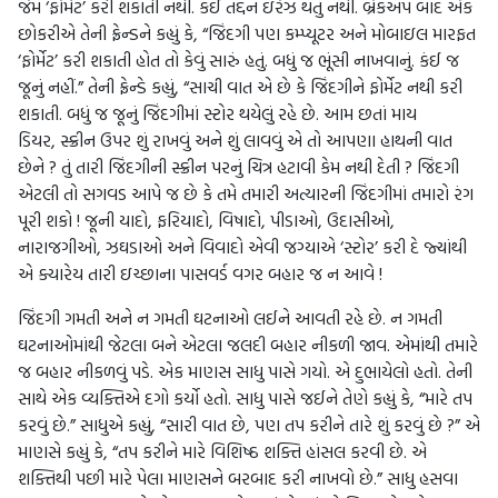
જેમ ‘ફોર્મેટ’ કરી શકાતી નથી. કંઈ તદ્દન ઇરેઝ થતું નથી. બ્રેકઅપ બાદ એક
છોકરીએ તેની ફ્રેન્ડને કહ્યું કે, “જિંદગી પણ કમ્પ્યૂટર અને મોબાઇલ મારફત
‘ફોર્મેટ’ કરી શકાતી હોત તો કેવું સારું હતું. બધું જ ભૂંસી નાખવાનું. કંઈ જ
જૂનું નહીં.” તેની ફ્રેન્ડે કહ્યું, “સાચી વાત એ છે કે જિંદગીને ફોર્મેટ નથી કરી
શકાતી. બધું જ જૂનું જિંદગીમાં સ્ટોર થયેલું રહે છે. આમ છતાં માય
ડિયર, સ્ક્રીન ઉપર શું રાખવું અને શું લાવવું એ તો આપણા હાથની વાત
છેને ? તું તારી જિંદગીની સ્ક્રીન પરનું ચિત્ર હટાવી કેમ નથી દેતી ? જિંદગી
એટલી તો સગવડ આપે જ છે કે તમે તમારી અત્યારની જિંદગીમાં તમારો રંગ
પૂરી શકો ! જૂની યાદો, ફરિયાદો, વિષાદો, પીડાઓ, ઉદાસીઓ,
નારાજગીઓ, ઝઘડાઓ અને વિવાદો એવી જગ્યાએ ‘સ્ટોર’ કરી દે જ્યાંથી
એ ક્યારેય તારી ઇચ્છાના પાસવર્ડ વગર બહાર જ ન આવે !
જિંદગી ગમતી અને ન ગમતી ઘટનાઓ લઈને આવતી રહે છે. ન ગમતી
ઘટનાઓમાંથી જેટલા બને એટલા જલદી બહાર નીકળી જાવ. એમાંથી તમારે
જ બહાર નીકળવું પડે. એક માણસ સાધુ પાસે ગયો. એ દુભાયેલો હતો. તેની
સાથે એક વ્યક્તિએ દગો કર્યો હતો. સાધુ પાસે જઈને તેણે કહ્યું કે, “મારે તપ
કરવું છે.” સાધુએ કહ્યું, “સારી વાત છે, પણ તપ કરીને તારે શું કરવું છે ?” એ
માણસે કહ્યું કે, “તપ કરીને મારે વિશિષ્ઠ શક્તિ હાંસલ કરવી છે. એ
શક્તિથી પછી મારે પેલા માણસને બરબાદ કરી નાખવો છે.” સાધુ હસવા