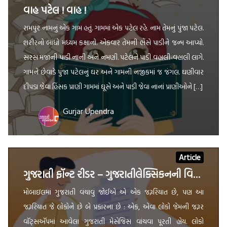
વાહ પટેલ ! વાહ !
રામપુર નામનું એક ગામ હતું. ગામમાં એક પટેલ રહે. નામ તેમનું પુંજા પટેલ.
શરીરનો બાંધો મધ્યમ કક્ષાનો. એકવાર તેમની ભેંસે પાડીને જન્મ આપ્યો.
સરસ મજાની પાડી નાની અને નમણી. પટેલને પાડી વહાલી-વહાલી લાગે.
ગામને છેવાડે પુંજા પટેલનું ઘર અને ગામની નજીકમાં જ જંગલ. ઘણીવાર
દીપડા જેવા હિંસક પ્રાણી ગામમાં ઘૂસે અને પાડી જેવા નાનાં પ્રાણીઓને […]
Gurjar Upendra
Article
ગુજરાતી ફૉન્ટ રીડર – ગુજરાતીલેક્સિકનની વિશેષ પ્રસ્તુતિ
મોબાઇલમાં ગુજરાતી વંચાવું જોઈએ એ એક જરૂરિયાત છે, પણ આ
જરૂરિયાત જે લોકોને છે બે પ્રકારના છે : એક, એવા લોકો જેમની જરૂર
વૉટ્સઍપમાં આવેલા ગુજરાતી મેસેજિસ વાંચવા પૂરતી હોય. લોકો