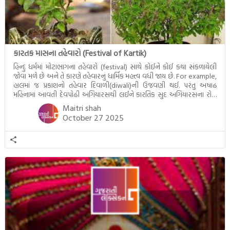
કારતક માસના તહેવારો (Festival of Kartik)
હિન્દુ ધર્મમાં મોટાભાગના તહેવારો (festival) સાથે કોઈને કોઈ કથા સંકળાયેલી
જોવા મળે છે અને તે કારણે તહેવારનું ધાર્મિક મહત્ત્વ વધી જાય છે. For example,
હાલમાં જ પ્રકાશનો તહેવાર દિવાળી(diwali)ની ઉજવણી થઈ. પરંતુ અષાઢ
મહિનામાં આવતી દેવપોઢી અગિયારસથી લઈને કારતિક સુદ અગિયારસના રોજ
આવતી દેવ ઊઠી અગિયારસ વચ્ચે મોટેભાગે યજ્ઞોપવીત સંસ્કાર, લગ્ન,
Maitri shah
દીક્ષાગ્રહણ, યજ્ઞ, ગૃહપ્રવેશ જેવા […]
October 27 2025