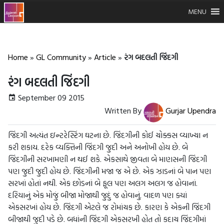
MENU
Home
»
GL Community
»
Article
»
રંગ બદલતી જિંદગી
રંગ બદલતી જિંદગી
September 09 2015
Written By
Gurjar Upendra
જિંદગી અત્યંત ઇન્ટરેસ્ટિંગ ઘટના છે. જિંદગીની કોઈ ચોક્કસ વ્યાખ્યા ન
કરી શકાય. દરેક વ્યક્તિની જિંદગી જુદી અને અનોખી હોય છે. બે
જિંદગીની સરખામણી ન થઈ શકે. એકસાથે જીવતા બે માણસની જિંદગી
પણ જુદી જુદી હોય છે. જિંદગીની મજા જ એ છે. એક ઝાડનાં બે પાન પણ
સરખાં હોતાં નથી. એક છોડનાં બે ફૂલ પણ અલગ અલગ જ હોવાનાં.
દરિયાનું એક મોજું બીજા મોજાથી જુદું જ હોવાનું. વાદળ પણ ક્યાં
એકસરખાં હોય છે. જિંદગી એટલે જ રોમાંચક છે. કારણ કે એકની જિંદગી
બીજાથી જુદી પડે છે. બધાંની જિંદગી એકસરખી હોત તો કદાચ જિંદગીમાં