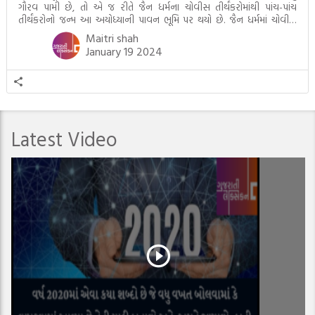
ગૌરવ પામી છે, તો એ જ રીતે જૈન ધર્મના ચોવીસ તીર્થંકરોમાંથી પાંચ-પાંચ
તીર્થંકરોનો જન્મ આ અયોધ્યાની પાવન ભૂમિ પર થયો છે. જૈન ધર્મમાં ચોવીસ
તીર્થંકરોમાંથી પાંચ-પાંચ તીર્થંકરોનાં કલ્યાણકો અહીં આવ્યાં છે. દરેક તીર્થંકરના
Maitri shah
જીવનની ચ્યવન(માતાના […]
January 19 2024
Latest Video