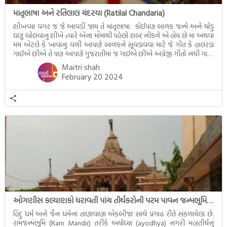
માતૃભાષા અને રતિલાલ ચંદરયા (Ratilal Chandaria)
શીખવ્યા વગર જ જે આવડી જાય તે માતૃભાષા. કોઈપણ બાળક જન્મે અને થોડું
ઘણું બોલવાનું શીખે ત્યારે એના મોંમાથી પહેલો શબ્દ નીકળે એ હોય છે મા અથવા
મમ એટલે કે ખાવાનું. વળી આપણે બાળકને સૂવડાવવા માટે જે ગીત કે હાલરડાં
ગાઈએ છીએ તે પણ આપણે ગુજરાતીમાં જ ગાઈએ છીએ અંગ્રેજી ગીતો નથી ગાતા.
આમ બાળકને […]
Maitri shah
February 20 2024
ઓગણીસ કલ્યાણકો ધરાવતી પાંચ તીર્થંકરોની પરમ પાવન જન્મભૂમિ – અયોધ્યા (Ayodhya)
હિંદુ ધર્મ અને જૈન ધર્મનાં તાણાવાણા એકબીજા સાથે પ્રગાઢ રીતે સંકળાયેલા છે.
રામજન્મભૂમિ (Ram Mandir) તરીકે અયોધ્યા (ayodhya) નગરી મહાતીર્થનું