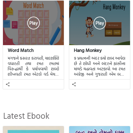
Play
Play
Word Match
Hang Monkey
મગજને કસરત કરાવતી, યાદશક્તિ
9 પ્રયત્નની અંદર કયો શબ્દ આપેલ
વધારતી તથા રમત રમતમાં
છે તે શોધી અને બંદરને ફાંસીના
વિરુદ્ધાર્થી કે પર્યાપવાચી શબ્દો
માંચડે ચઢાવતાં અટકાવો. આ રમત
શીખવતી રમત એટલે વર્ડ મેચમાં.
અંગ્રેજી અને ગુજરાતી એમ બન્ને
આ રમતમાં 20 બ્લોક પાછળ 20
ભાષા માટે રમી શકાશે.
શબ્દો છુપાયેલા હશે.
Latest Ebook