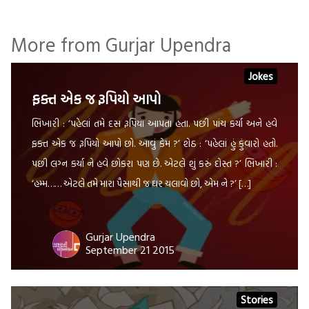
More from Gurjar Upendra
Jokes
ફક્ત એક જ રૂપિયો આપો
ભિખારી : ‘પહેલાં તમે દસ રૂપિયા આપતા હતા. પછી પાંચ કર્યા અને હવે
ફક્ત એક જ રૂપિયો આપો છો. આવું કેમ ?’ શેઠ : ‘પહેલાં હું કુંવારો હતો.
પછી લગ્ન કર્યા ને હવે છોકરા પણ છે. એટલે શું કરું દોસ્ત ?’ ભિખારી :
‘હમ્મ…… એટલે તમે મારા પૈસાથી જ ઘર ચલાવો છો, એમ ને ?’ […]
Gurjar Upendra
September 21 2015
Stories