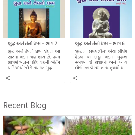
બુદ્ધ અને તેનો ધમ્મ – ભાગ 7
બુદ્ધ અને તેનો ધમ્મ – ભાગ 6
બુદ્ધ અને તેમનો ધમ્મ’ ગ્રંથના આ
‘બુદ્ધના સમકાલીન’ એવા શીર્ષક
સાતમાં ખંડમાં ત્રણ ભાગ છે. પ્રથમ
હેઠળ આ છઠ્ઠા ખંડમાં બુદ્ધના
ભાગમાં ‘મહાન પરિવ્રાજકની અંતિમ
સમયમાં જે રાજાઓ અને અન્ય
ચારિકા’ એટલે કે તથાગત બુદ્ધ સાથે
લોકો હતા જે ધમ્મના અનુયાયી થયા.
સતત પરિભ્રમણ કરતા સહચારીઓ
તેમનો અને બુદ્ધ વચ્ચે થયેલો
સાથે ફરી એકવારની
સત્સંગ વીશે જાણકારી મળે છે.
મુલાકાત, બીજા ભાગમાં તથાગતે
વૈશાલીથી વિદાય લીધી તે
અને ત્રીજા ભાગમાં તથાગતે
બનાવેલા ધમ્મને જ પોતાના
Recent Blog
ઉત્તરાધિકારી તરીકે સ્થાપે છે તે
દૃશ્યો અંકિત થયાં છે. ટૂંકમાં બુદ્ધનાં
જીવનના અંતિમ દિવસોની યાત્રાનો
પરિપાક જોવા મળે […]