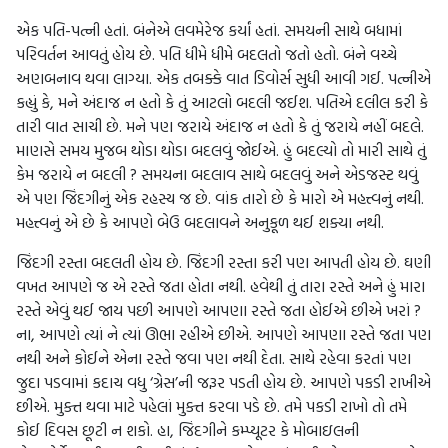
એક પતિ-પત્ની હતાં. બંનેએ લવમેરેજ કર્યાં હતાં. સમયની સાથે બધામાં
પરિવર્તન આવતું હોય છે. પતિ ધીમે ધીમે બદલતો જતો હતો. બંને વચ્ચે
અણબનાવ થવા લાગ્યા. એક તબક્કે વાત ડિવોર્સ સુધી આવી ગઈ. પત્નીએ
કહ્યું કે, મને અંદાજ ન હતો કે તું આટલો બદલી જઈશ. પતિએ દલીલ કરી કે
તારી વાત સાચી છે. મને પણ જરાયે અંદાજ ન હતો કે તું જરાયે નહીં બદલે.
માણસે સમય મુજબ થોડા થોડા બદલવું જોઈએ. હું બદલ્યો તો મારી સાથે તું
કેમ જરાયે ન બદલી ? સમયના બદલાવ સાથે બદલવું અને એડજસ્ટ થવું
એ પણ જિંદગીનું એક રહસ્ય જ છે. વાંક તારો છે કે મારો એ મહત્ત્વનું નથી.
મહત્ત્વનું એ છે કે આપણે બેઉ બદલાવને અનુકૂળ થઈ શક્યા નથી.
જિંદગી રસ્તા બદલતી હોય છે. જિંદગી રસ્તા કરી પણ આપતી હોય છે. ઘણી
વખત આપણે જ એ રસ્તે જતા હોતા નથી. હવેથી તું તારા રસ્તે અને હું મારા
રસ્તે એવું થઈ જાય પછી આપણે આપણા રસ્તે જતા હોઈએ છીએ ખરાં ?
ના, આપણે ત્યાં ને ત્યાં ઊભા રહીએ છીએ. આપણે આપણા રસ્તે જતા પણ
નથી અને કોઈને એના રસ્તે જવા પણ નથી દેતા. સાથે રહેવા કરતાં પણ
જુદા પડવામાં કદાચ વધુ ‘ગ્રેસ’ની જરૂર પડતી હોય છે. આપણે પકડી રાખીએ
છીએ. મુક્ત થવા માટે પહેલાં મુક્ત કરવા પડે છે. તમે પકડી રાખો તો તમે
કોઈ દિવસ છૂટી ન શકો. હા, જિંદગીને કમ્પ્યૂટર કે મોબાઇલની