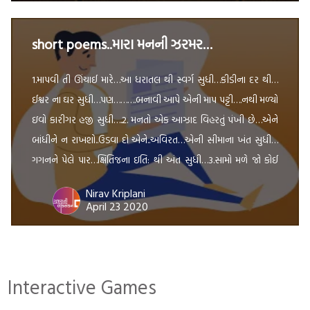
short poems..મારા મનની ઝરમર…
1.માપવી તી ઊંચાઈ મારે…આ ધરાતલ થી સ્વર્ગ સુધી…કીડીના દર થી…
ઈશ્વર ના ઘર સુધી…પણ……….બનાવી આપે એની માપ પટ્ટી….નથી મળ્યો
ઇવો કારીગર હજી સુધી….2. મનતો એક આઝાદ વિહરતું પંખી છે…એને
બાંધીને ન રાખશો..ઉડવા દો એને..અવિરત…એની સીમાના ખંત સુધી…
ગગનને પેલે પાર…ક્ષિતિજના ઇતિ: થી અંત સુધી…3.સામો મળે જો કોઈ
તો..અને વાત જો નીકળે…લોકો કહે…દોસ્ત યે અંદાજ બહુત સચ્ચા […]
Nirav Kriplani
April 23 2020
Interactive Games