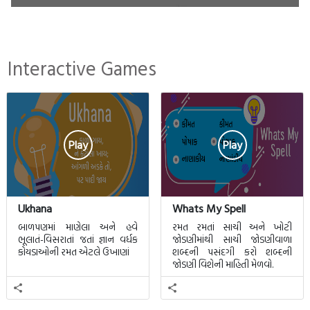
Interactive Games
Play
Play
Ukhana
Whats My Spell
બાળપણમાં માણેલા અને હવે
રમત રમતાં સાચી અને ખોટી
ભૂલાતં-વિસરાતાં જતાં જ્ઞાન વર્ધક
જોડણીમાંથી સાચી જોડણીવાળા
કોયડાઓની રમત એટલે ઉખાણાં
શબ્દની પસંદગી કરો શબ્દની
જોડણી વિશેની માહિતી મેળવો.