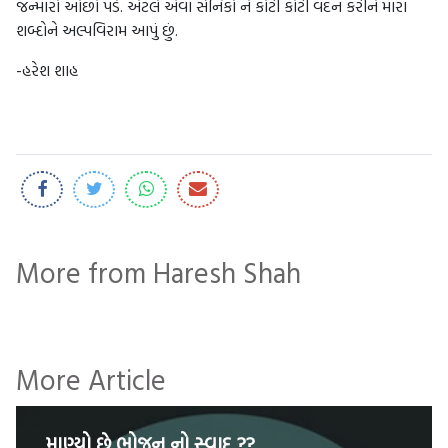
જન્મારો ઓછો પડે. એટલે એવા સૈનિકો ને કોટી કોટી વંદન કરીને મારા
શબ્દોને અલ્પવિરામ આપું છું.
-હરેશ શાહ
More from Haresh Shah
More Article
માણ્યો છે ભોજન નો સ્વાદ ??