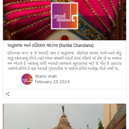
માતૃભાષા અને રતિલાલ ચંદરયા (Ratilal Chandaria)
શીખવ્યા વગર જ જે આવડી જાય તે માતૃભાષા. કોઈપણ બાળક જન્મે અને થોડું
ઘણું બોલવાનું શીખે ત્યારે એના મોંમાથી પહેલો શબ્દ નીકળે એ હોય છે મા અથવા
મમ એટલે કે ખાવાનું. વળી આપણે બાળકને સૂવડાવવા માટે જે ગીત કે હાલરડાં
ગાઈએ છીએ તે પણ આપણે ગુજરાતીમાં જ ગાઈએ છીએ અંગ્રેજી ગીતો નથી ગાતા.
આમ બાળકને […]
Maitri shah
February 20 2024