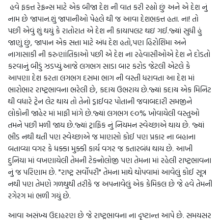
હવે ફક્ત રેફ્રન્સ માટે એક બીજા દેશ ની વાત કરી રહ્યો છું અને એ દેશ નું
નામ છે જાપાન.શું જાપાનીઓ પેહલે થી જ આવા દેશભક્ત હતા. ના! તો
પછી એવું શું થયું કે રાતોરાત એ દેશ ની કાયાપલટ થઇ ગઈ.જ્યાં સુધી હું
જાણું છું, જાપાન એક સત્તા માટે અંધ દેશ હતો,પણ હિરોશિમા અને
નાગાસાકી ની કરુણાંતિકાઓ પછી એ દેશ ના રહેવાસીઓએ દેશ ને દોડતો
કરવાનું બીડું ઝડપ્યું.આજે લગભગ સાડા બાર કરોડ જેટલી એટલે કે
આપણા દેશ કરતા લગભગ દસમા ભાગ ની વસ્તી ધરાવતા આ દેશ માં
ભારોભાર રાષ્ટ્રભાવના ભરેલી છે, કદાચ ઉભરાય છે.જ્યાં કદાચ એક મિનિટ
થી વધારે ટ્રેન લેટ થાય તો તેનો ડ્રાઈવર પોતાની જવાબદારી સમજીને
લોકોની જાહેર માં માફી માંગે છે.જ્યાં લગભગ ૯૦% ખોવાયેલી વસ્તુઓ
તમને પછી મળી જાય છે.જ્યાં ટ્રાફિક નું નિયમન સ્વેચ્છાએ થાય છે. જ્યાં
ભીડ નથી થતી પણ સ્વેચ્છાએ જ માણસો કોઈ પણ પ્રકાર ના બહાના
બતાવ્યા વગર કે ધક્કા મુક્કી કાર્ય વગર જ કતારબંધ થાય છે. આખી
દુનિયા માં વખણાયેલી તેમની ટેક્નોલોજી પણ તેમના માં રહેલી રાષ્ટ્રભાવના
નું જ પરિણામ છે. "રાષ્ટ્ર સર્વોપરી" તેમના માથે થોપવામાં આવેલું કોઈ સૂત્ર
નથી પણ તેમણે ગળથુથી તરીકે જ અપનાવેલું એક કેમિકલ છે જે હવે તેમની
રગેરગ માં ભળી ગયું છે.
આવા અસંખ્ય ઉદાહરણ છે જે રાષ્ટ્રભાવના ના દૃષ્ટાન્ત આપે છે. સમયસર