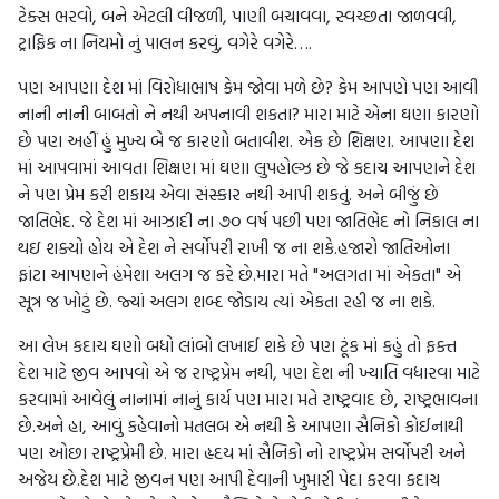
ટેક્સ ભરવો, બને એટલી વીજળી, પાણી બચાવવા, સ્વચ્છતા જાળવવી,
ટ્રાફિક ના નિયમો નું પાલન કરવું, વગેરે વગેરે….
પણ આપણા દેશ માં વિરોધાભાષ કેમ જોવા મળે છે? કેમ આપણે પણ આવી
નાની નાની બાબતો ને નથી અપનાવી શકતા? મારા માટે એના ઘણા કારણો
છે પણ અહીં હું મુખ્ય બે જ કારણો બતાવીશ. એક છે શિક્ષણ. આપણા દેશ
માં આપવામાં આવતા શિક્ષણ માં ઘણા લુપહોલ્ઝ છે જે કદાચ આપણને દેશ
ને પણ પ્રેમ કરી શકાય એવા સંસ્કાર નથી આપી શકતું. અને બીજું છે
જાતિભેદ. જે દેશ માં આઝાદી ના ૭૦ વર્ષ પછી પણ જાતિભેદ નો નિકાલ ના
થઇ શક્યો હોય એ દેશ ને સર્વોપરી રાખી જ ના શકે.હજારો જાતિઓના
ફાંટા આપણને હંમેશા અલગ જ કરે છે.મારા મતે "અલગતા માં એકતા" એ
સૂત્ર જ ખોટું છે. જ્યાં અલગ શબ્દ જોડાય ત્યાં એકતા રહી જ ના શકે.
આ લેખ કદાચ ઘણો બધો લાંબો લખાઈ શકે છે પણ ટૂંક માં કહું તો ફક્ત
દેશ માટે જીવ આપવો એ જ રાષ્ટ્રપ્રેમ નથી, પણ દેશ ની ખ્યાતિ વધારવા માટે
કરવામાં આવેલું નાનામાં નાનું કાર્ય પણ મારા મતે રાષ્ટ્રવાદ છે, રાષ્ટ્રભાવના
છે.અને હા, આવું કહેવાનો મતલબ એ નથી કે આપણા સૈનિકો કોઈનાથી
પણ ઓછા રાષ્ટ્રપ્રેમી છે. મારા હૃદય માં સૈનિકો નો રાષ્ટ્રપ્રેમ સર્વોપરી અને
અજેય છે.દેશ માટે જીવન પણ આપી દેવાની ખુમારી પેદા કરવા કદાચ