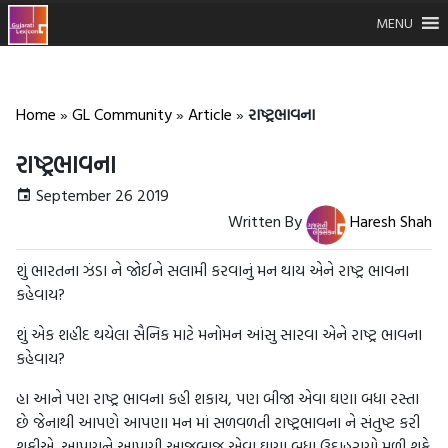
MENU
Home
»
GL Community
»
Article
»
રાષ્ટ્રભાવના
રાષ્ટ્રભાવના
September 26 2019
Written By
Haresh Shah
શું ભારતના ઝંડા ને જોઈને સલામી કરવાનું મન થાય એને રાષ્ટ્ર ભાવના
કહેવાય?
શું એક શહીદ થયેલા સૈનિક માટે મનોમન આંસુ સારવા એને રાષ્ટ્ર ભાવના
કહેવાય?
હા આને પણ રાષ્ટ્ર ભાવના કહી શકાય, પણ બીજા એવા ઘણા બધા રસ્તા
છે જેનાથી આપણે આપણા મન માં સળવળતી રાષ્ટ્રભાવના ને સંતુષ્ટ કરી
શકીએ. આપણને આપણી આજુબાજુ એવા ઘણા બધા ઉદાહરણો મળી શકે