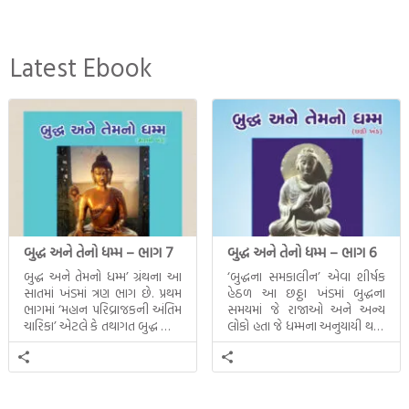
Latest Ebook
બુદ્ધ અને તેનો ધમ્મ – ભાગ 7
બુદ્ધ અને તેનો ધમ્મ – ભાગ 6
બુદ્ધ અને તેમનો ધમ્મ’ ગ્રંથના આ
‘બુદ્ધના સમકાલીન’ એવા શીર્ષક
સાતમાં ખંડમાં ત્રણ ભાગ છે. પ્રથમ
હેઠળ આ છઠ્ઠા ખંડમાં બુદ્ધના
ભાગમાં ‘મહાન પરિવ્રાજકની અંતિમ
સમયમાં જે રાજાઓ અને અન્ય
ચારિકા’ એટલે કે તથાગત બુદ્ધ સાથે
લોકો હતા જે ધમ્મના અનુયાયી થયા.
સતત પરિભ્રમણ કરતા સહચારીઓ
તેમનો અને બુદ્ધ વચ્ચે થયેલો
સાથે ફરી એકવારની
સત્સંગ વીશે જાણકારી મળે છે.
મુલાકાત, બીજા ભાગમાં તથાગતે
વૈશાલીથી વિદાય લીધી તે
અને ત્રીજા ભાગમાં તથાગતે