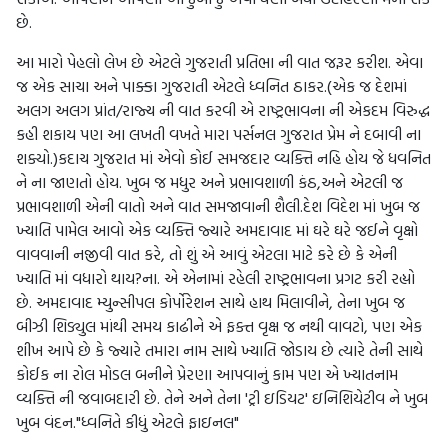
છે.
આ મારો પેહલો લેખ છે એટલે ગુજરાતી પ્રતિભા ની વાત જરૂર કરીશ. એવા
જ એક સાચા અને પાક્કા ગુજરાતી એટલે ધ્વનિત ઠાકર.(એક જ દેશમાં
અલગ અલગ પ્રાંત/રાજ્ય ની વાત કરવી એ રાષ્ટ્રભાવના ની એકદમ વિરુદ્ધ
કહી શકાય પણ આ લખતી વખતે મારા પર્સનલ ગુજરાત પ્રેમ ને દબાવી ના
શક્યો.)કદાચ ગુજરાત માં એવો કોઈ સમજદાર વ્યક્તિ નહિ હોય જે ધવનિત
ને ના જાણતો હોય. ખુબ જ મધુર અને પ્રભાવશાળી કંઠ,અને એટલી જ
પ્રભાવશાળી એની વાતો અને વાત સમજાવાની શૈલી.દેશ વિદેશ માં ખુબ જ
ખ્યાતિ પામેલ આવો એક વ્યક્તિ જ્યારે અમદાવાદ માં ઘરે ઘરે જઈને વૃક્ષો
વાવવાની નજીવી વાત કરે, તો શું એ આવું એટલા માટે કરે છે કે એની
ખ્યાતિ માં વધારો થાય?ના. એ એનામાં રહેલી રાષ્ટ્રભાવના પ્રગટ કરી રહ્યો
છે. અમદાવાદ મ્યુન્સીપલ કોર્પોરેશન સાથે હાથ મિલાવીને, તેના ખુબ જ
બીઝી શિડ્યુલ માંથી સમય કાઢીને એ ફક્ત વૃક્ષ જ નથી વાવટો, પણ એક
શીખ આપે છે કે જ્યારે તમારા નામ સાથે ખ્યાતિ જોડાય છે ત્યારે તેની સાથે
કોઈક ના રોલ મોડલ બનીને પ્રેરણા આપવાનું કામ પણ એ ખ્યાતનામ
વ્યક્તિ ની જવાબદારી છે. તેને અને તેના 'ટ્રી ઇડિયટ' ઇનિશિયેટીવ ને ખુબ
ખુબ વંદન."ધ્વનિતે કીધું એટલે ફાઇનલ"