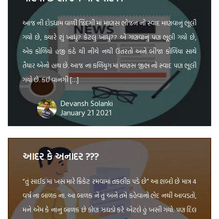
આજ ની દોડધામ વાળી જિંદગી માં માણસ ભોજન નો સ્વાદ માણવાનું ભૂલી
ગયો છે, ક્યારે શું ખાધું? કેટલું ખાધું?? એ ગણવાનું પણ ભૂલી ગયો છે,
એક કોળિયો હજી કંઠે થી નીચે નથી ઉતરતો અને બીજા કોળિયા સાથે
તૈયાર એનો હાથ છે. આજ ના કળિયુગ માં માણસ જીભ નો સ્વાદ પણ ભૂલી
ગયો છે. કઈ વાનગી […]
Devansh Solanki
January 21 2021
આદર કે અનાદર ???
“તું સાઈડ માં ખસ મારે ક્રિકેટ રમવામાં તકલીફ પડે છે” આ શબ્દો છે માત્ર 4
વર્ષ ના બાળક ના. આ બાળક ને તું અને તમે કહેવાનો ભેદ નથી આવડતો,
મને એમ કે નાનું બાળક છે કોણ ઝઘડો કરે એટલે હું ખસી ગયો. પણ દિલ