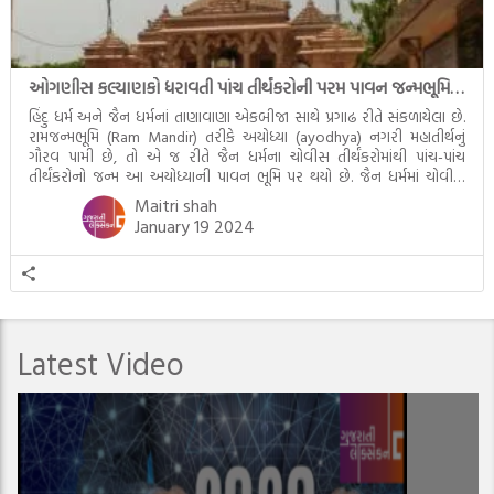
ઓગણીસ કલ્યાણકો ધરાવતી પાંચ તીર્થંકરોની પરમ પાવન જન્મભૂમિ – અયોધ્યા (Ayodhya)
હિંદુ ધર્મ અને જૈન ધર્મનાં તાણાવાણા એકબીજા સાથે પ્રગાઢ રીતે સંકળાયેલા છે.
રામજન્મભૂમિ (Ram Mandir) તરીકે અયોધ્યા (ayodhya) નગરી મહાતીર્થનું
ગૌરવ પામી છે, તો એ જ રીતે જૈન ધર્મના ચોવીસ તીર્થંકરોમાંથી પાંચ-પાંચ
તીર્થંકરોનો જન્મ આ અયોધ્યાની પાવન ભૂમિ પર થયો છે. જૈન ધર્મમાં ચોવીસ
તીર્થંકરોમાંથી પાંચ-પાંચ તીર્થંકરોનાં કલ્યાણકો અહીં આવ્યાં છે. દરેક તીર્થંકરના
Maitri shah
જીવનની ચ્યવન(માતાના […]
January 19 2024
Latest Video