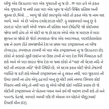
બીજું એક ઉદાહરણ પણ એક ગુજરાતી નું જ છે…!!!! પણ હવે એ ફક્ત
એક ગુજરાતી જ નથી રહ્યા પણ એક ખુબ જ મોટી વૈશ્વિક પ્રતિભા બની
ચુક્યા છે.;મિત્રો…., આવું જો કોઈ ભારપૂર્વક બોલે તો ફક્ત એક જ નામ યાદ
આવે, અને એ છે 'નરેન્દ્ર દામોદરદાસ મોદી'. હું મક્કમપણે માનું છું કે
સરદાર પટેલ પછી એવી ગજબ ની પ્રતિભા અને દીર્ઘદ્રષ્ટિ જો કોઈનામાં
જોવા મળી હોય તો એ મોદી માં જ છે.કદાચ એવો એક જ માણસ મેં મારા
જીવન માં જોયો છે જેણે સ્વચ્છતા જેવા એક અણગમતા, વણઉકેલાયેલા
પ્રશ્ન ને સરળ રીતે સમજાવીને દેશ માં પ્રથમ વાર રાષ્ટ્રભાવના ના બીજ
રોપ્યા.(હા, સ્વચ્છતા રાખવી એ પણ એક રાષ્ટ્રભાવના નું જ ઉદાહરણ છે).
લોકો ને કલાકો સુધી લાઈન માં ઉભા રાખી ને પણ દેશ વિષે વિચારતા કરી
શકે અને એ પણ ભારત જેવા દેશ માં જ્યાં લોકો ને "પાઇ ની પેદાશ નહિ ને
ઘડી ની નવરાશ નહિ" જેવી સ્થિતિ છે, એ કદાચ ફક્ત મોદી જેવો તેજસ્વી
વ્યક્તિ જ કરી શકે.એમની રાષ્ટ્રભાવના નો હું ભક્ત નથી, પણ જૂઠાણાં ની
ઉંમર લાંબી ના હોય એવું દ્રઢપણે માનું છું.મોદી સામે નમવા સિવાય કોઈ
વિકલ્પ નથી એવું તો નથી પણ શું એવો બીજો કોઈ વ્યક્તિ ક્યાંય છે જે
મોદીની રાષ્ટ્રભાવના ને પોતાના વચન અને કર્મ થી પાછળ રાખી શકે તો મને
૧૦૦% કેહજો, આપણે આખી ઝીંદગી એમના પગ ધોઈને પીશું.(આઈ
રિયલી મીન ઈટ).