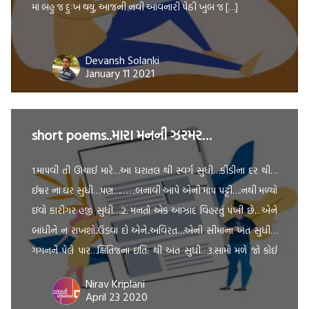
માં બહુ જ દુઃખ થયું, આજની નવી આવનારી પેઠી ખુબ જ […]
Devansh Solanki
January 11 2021
short poems..મારા મનની ઝરમર…
1.માપવી તી ઊંચાઈ મારે…આ ધરાતલ થી સ્વર્ગ સુધી…કીડીના દર થી…
ઈશ્વર ના ઘર સુધી…પણ……….બનાવી આપે એની માપ પટ્ટી….નથી મળ્યો
ઇવો કારીગર હજી સુધી….2. મનતો એક આઝાદ વિહરતું પંખી છે…એને
બાંધીને ન રાખશો..ઉડવા દો એને..અવિરત…એની સીમાના ખંત સુધી…
ગગનને પેલે પાર…ક્ષિતિજના ઇતિ: થી અંત સુધી…3.સામો મળે જો કોઈ
તો..અને વાત જો નીકળે…લોકો કહે…દોસ્ત યે અંદાજ બહુત સચ્ચા […]
Nirav Kriplani
April 23 2020