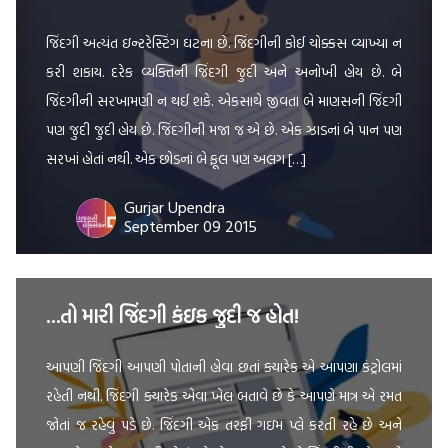
જિંદગી અત્યંત ઇન્ટરેસ્ટિંગ ઘટના છે. જિંદગીની કોઈ ચોક્કસ વ્યાખ્યા ન
કરી શકાય. દરેક વ્યક્તિની જિંદગી જુદી અને અનોખી હોય છે. બે
જિંદગીની સરખામણી ન થઈ શકે. એકસાથે જીવતા બે માણસની જિંદગી
પણ જુદી જુદી હોય છે. જિંદગીની મજા જ એ છે. એક ઝાડનાં બે પાન પણ
સરખાં હોતાં નથી. એક છોડનાં બે ફૂલ પણ અલગ […]
Gurjar Upendra
September 09 2015
…તો મારી જિંદગી કંઇક જુદી જ હોત!
આપણી જિંદગી આપણી પોતાની હોવા છતાં ક્યારેક એ આપણા કંટ્રોલમાં
રહેતી નથી. જિંદગી ક્યારેક એવા ખેલ બતાવે છે કે આપણે માત્ર એ રમત
જોતાં જ રહેવું પડે છે. જિંદગી એક તરફી ગઇમ પ્લે કરતી રહે છે અને