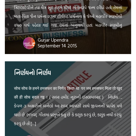
ત્રિશલાદેવીને ત્યાં ચૈત્ર સુદ તેરસે ત્રીજા સંતાનરૂપે જન્મ લીધો હતો. તેમનાં
માતા-પિતા જૈન ધર્મના ૨૩મા તીર્થંકર પાર્શ્વનાથ કે જેઓ મહાવીર સ્વામીથી
૨૫૦ વર્ષ પહેલાં થઈ ગયા તેમનાં અનુયાયી હતાં. મહાવીર સ્વામીનું
બાળપણનું નામ વર્ધમાન રાખવામાં આવ્યું હતું. જ્યારે વર્ધમાન […]
Gurjar Upendra
September 14 2015
નિર્ણયનો નિર્ણય
सोच सोच के हमने हमसफर का निर्णय किया था पर जब हमसफर मिला तो खुद
की ही सोच बदल गइ । ( સબા હમીદ નૂરાની ઇસ્લામાબાદ ) નિર્ણય…..
કેવળ ૩ અક્ષરોનો બનેલો આ શબ્દ આપણી સાથે જીવનની પ્રત્યેક પળે
ચાલે છે. ભગવદ્ ગીતામાં પ્રભુએ કહ્યું છે કે કશુંક કરવું છે, કશુંક નથી કરવું.
કરવું છે તો […]