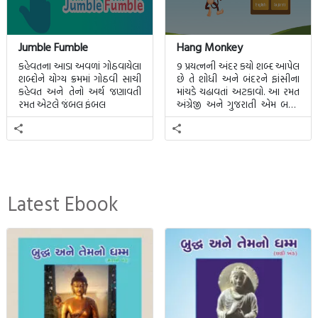
Jumble Fumble
Hang Monkey
કહેવતના આડા અવળાં ગોઠવાયેલા
9 પ્રયત્નની અંદર કયો શબ્દ આપેલ
શબ્દોને યોગ્ય ક્રમમાં ગોઠવી સાચી
છે તે શોધી અને બંદરને ફાંસીના
કહેવત અને તેનો અર્થ જણાવતી
માંચડે ચઢાવતાં અટકાવો. આ રમત
રમત એટલે જંબલ ફંબલ
અંગ્રેજી અને ગુજરાતી એમ બન્ને
ભાષા માટે રમી શકાશે.
Latest Ebook