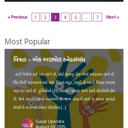
« Previous
Next »
1
2
3
4
5
…
7
Most Popular
મિત્રતા – એક અણમોલ સ્નેહસંબંધ
તારી મૈત્રીમાં કઈ સાર લાગે છે, કોઈ પોતાનું હોય એવો અણસાર લાગે છે,
જિંદગીની કડવાશમાં થઈ એક મિત્રતા મધુર, બાકી તો આવી મિત્રતા થવામાં
પણ વાર લાગે છે. દુનિયાનો દરેક સંબંધ આપણા જન્મ સાથે જોડાયેલો હોય
છે, જેને બદલી શકવો અસંભવ છે. જન્મ લેતાની સાથે જ મળતા સંબંધો
ઇચ્છો કે ન ઇચ્છો હંમેશાં જોડાયેલા […]
Gurjar Upendra
August 03 2015