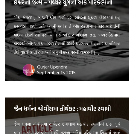
ઈશ્વરનો જન્મ – પથ્થર યુગની એક પરિકલ્પના
ગીચ જંગલમાં, ઝાડની એક ડાળી પર, સાંજના ધુંધળા ઉજાસમાં મનુ
ફસાયેલો પડ્યો હતો. આખી બપોર તે એક હરણના શીકાર માટે તેની
પાછળ દોડતો રહ્યો હતો. આમ તો જો કે તે નીશાન તરફ પથ્થર ફેંકવામાં
પાવરધો હતો; પણ આ હરણ તેનાથી વધારે ચપળ હતું. મનુનાં બધાં નીશાન
તેણે ચુકવી દીધાં હતાં અને મનુની કમર પરની ચામડાની […]
Gurjar Upendra
September 15 2015
જૈન ધર્મના ચોવીસમા તીર્થંકર : મહાવીર સ્વામી
જૈન ધર્મના ચોવીસમા તીર્થંકર ભગવાન મહાવીર સ્વામીએ ઈ.સ. પૂર્વે
૫૯૯માં કુંડલપુર વૈશાલી (બિહાર)ના ક્ષત્રિય પરિવારમાં સિદ્ધાર્થ અને