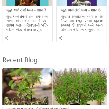
બુદ્ધ અને તેનો ધમ્મ – ભાગ 7
બુદ્ધ અને તેનો ધમ્મ – ભાગ 6
બુદ્ધ અને તેમનો ધમ્મ’ ગ્રંથના આ
‘બુદ્ધના સમકાલીન’ એવા શીર્ષક
સાતમાં ખંડમાં ત્રણ ભાગ છે. પ્રથમ
હેઠળ આ છઠ્ઠા ખંડમાં બુદ્ધના
ભાગમાં ‘મહાન પરિવ્રાજકની અંતિમ
સમયમાં જે રાજાઓ અને અન્ય
ચારિકા’ એટલે કે તથાગત બુદ્ધ સાથે
લોકો હતા જે ધમ્મના અનુયાયી થયા.
સતત પરિભ્રમણ કરતા સહચારીઓ
તેમનો અને બુદ્ધ વચ્ચે થયેલો
સાથે ફરી એકવારની
સત્સંગ વીશે જાણકારી મળે છે.
મુલાકાત, બીજા ભાગમાં તથાગતે
વૈશાલીથી વિદાય લીધી તે
અને ત્રીજા ભાગમાં તથાગતે
બનાવેલા ધમ્મને જ પોતાના
Recent Blog
ઉત્તરાધિકારી તરીકે સ્થાપે છે તે
દૃશ્યો અંકિત થયાં છે. ટૂંકમાં બુદ્ધનાં
જીવનના અંતિમ દિવસોની યાત્રાનો
પરિપાક જોવા મળે […]