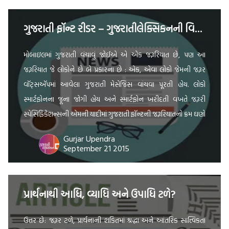
ગુજરાતી ફૉન્ટ રીડર – ગુજરાતીલેક્સિકનની વિશેષ પ્રસ્તુતિ
મોબાઇલમાં ગુજરાતી વંચાવું જોઈએ એ એક જરૂરિયાત છે, પણ આ
જરૂરિયાત જે લોકોને છે બે પ્રકારના છે : એક, એવા લોકો જેમની જરૂર
વૉટ્સઍપમાં આવેલા ગુજરાતી મેસેજિસ વાંચવા પૂરતી હોય. લોકો
સ્માર્ટફોનના જૂના જોગી હોય અને સ્માર્ટફોન ખરીદતી વખતે જરૂરી
સ્પેસિફિકેશન્સની એમની યાદીમાં ગુજરાતી ફૉન્ટની જરૂરિયાતનો ક્રમ ઘણો
નીચે હોય. બીજો પ્રકાર એવા લોકોનો છે, […]
Gurjar Upendra
September 21 2015
પ્રાર્થનાથી આધિ, વ્યાધિ અને ઉપાધિ ટળે?
ઉત્તર છે: જરૂર ટળે, પ્રાર્થનાની શકિતમાં શ્રદ્ધા અને આંતરિક સાત્ત્વિકતા