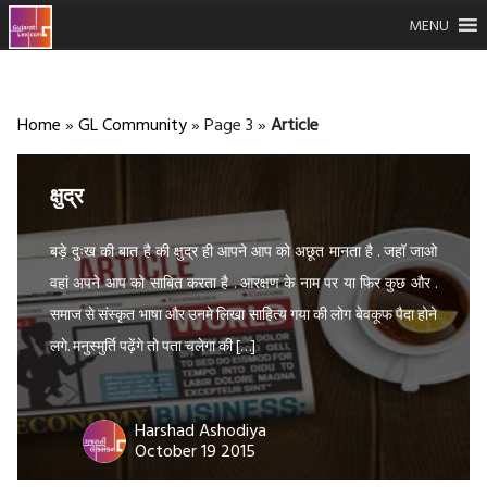
MENU
Home
»
GL Community
»
Page 3
»
Article
क्षुद्र
बड़े दुःख की बात है की क्षुद्र ही आपने आप को अछूत मानता है . जहॉ जाओ
वहां अपने आप को साबित करता है . आरक्षण के नाम पर या फिर कुछ और .
समाज से संस्कृत भाषा और उनमे लिखा साहित्य गया की लोग बेवकूफ पैदा होने
लगे. मनुस्मुर्ति पढ़ेंगे तो पता चलेगा की […]
Harshad Ashodiya
October 19 2015