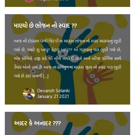
માણ્યો છે ભોજન નો સ્વાદ ??
આજ ની દોડધામ વાળી જિંદગી માં માણસ ભોજન નો સ્વાદ માણવાનું ભૂલી
ગયો છે, ક્યારે શું ખાધું? કેટલું ખાધું?? એ ગણવાનું પણ ભૂલી ગયો છે,
એક કોળિયો હજી કંઠે થી નીચે નથી ઉતરતો અને બીજા કોળિયા સાથે
તૈયાર એનો હાથ છે. આજ ના કળિયુગ માં માણસ જીભ નો સ્વાદ પણ ભૂલી
ગયો છે. કઈ વાનગી […]
Devansh Solanki
January 21 2021
આદર કે અનાદર ???