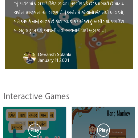
“તું સાઈડ માં ખસ મારે ક્રિકેટ રમવામાં તકલીફ પડે છે” આ શબ્દો છે માત્ર 4
વર્ષ ના બાળક ના. આ બાળક ને તું અને તમે કહેવાનો ભેદ નથી આવડતો,
મને એમ કે નાનું બાળક છે કોણ ઝઘડો કરે એટલે હું ખસી ગયો. પણ દિલ
માં બહુ જ દુઃખ થયું, આજની નવી આવનારી પેઠી ખુબ જ […]
Devansh Solanki
January 11 2021
Interactive Games
Play
Play