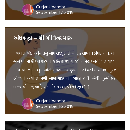
Gurjar Upendra
September 17 2015
અંધશ્રદ્ધા – શ્રી ગોવિન્દ મારુ
અમારા એક પરીચીતનું નામ લલ્લુભાઈ. એ રહે લાખાવાડીમાં. (નામ, ગામ
અને આખો કીસ્સો કાલ્પનીક છે) કારણ શું હશે તે ખબર નહીં; પણ ગામમાં
બધા એમને ‘લલ્લુ લંગોટી’ કહેતા. પણ મુશ્કેલી એ હતી કે એમને ખુદને
બીજાનાં એવાં ટીખળી નામો પાડવાની આદત હતી, એથી ગુસ્સો કરી
શકાય એમ હતું નહીં; પણ શીક્ષક હતા, એટલે ભુલ […]
Gurjar Upendra
September 16 2015