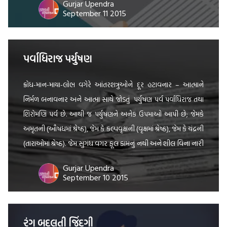
Gurjar Upendra
September 11 2015
પર્વાધિરાજ પર્યુષણ
ક્રોધ-માન-માયા-લોભ વગેરે આંતરશત્રુઓને દૂર હટાવનાર – આત્માને
નિર્મળ બનાવનાર અને આત્મા સાથે જોડતું પર્યુષણ પર્વ પર્વાધિરાજ તથા
શિરોમણિ પર્વ છે. આથી જ પર્યુષણને અનેક ઉપમાઓ આપી છે; જેમકે
અમૃતની (ઔષધમાં શ્રેષ્ઠ), જેમ કે કલ્પવૃક્ષની (વૃક્ષમાં શ્રેષ્ઠ), જેમ કે ચંદ્રની
(તારાઓમાં શ્રેષ્ઠ). જેમ સુગંધ વગર ફૂલ કામનું નથી અને શીલ વિના નારી
શોભતી નથી. તેમ પર્યુષણ […]
Gurjar Upendra
September 10 2015
રંગ બદલતી જિંદગી