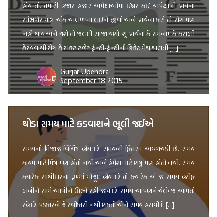
હોય તો. તમારી હજાર હજાર અપેક્ષાઓમાં ઇશ્વર કઇ અપેક્ષાની પ્રાર્થના
સાંભળે? માત્ર એક અબળખા લઇને જીવો અને પ્રાર્થના કરો તો રોગ પણ
નહીં થાય અને થશે તો જલદી સાજા થશો. શું પ્રાર્થના કે રામનામ કે કસબી
ફેરવવાથી રોગ કે સંકટ ટળે? ટ્વેન્ટી-ટ્વેન્ટીની ક્રિકેટ મેચ ચાલતી […]
Gurjar Upendra
September 18 2015
થોડા સમય માટે કડવાશને ભૂલી જઈએ
સમયનો મિજાજ વિચિત્ર હોય છે. સમયની ફિતરત અવળચંડી છે. સમય
કાયમ માટે મિત્ર પણ હોતો નથી અને હંમેશ માટે શત્રુ પણ હોતો નથી. સમય
કયારેક સાથીદારના રૂપમાં મોજૂદ હોય છે તો ક્યારેક એ જ સમય હરીફ
બનીને સામે આવીને ઊભો રહી જાય છે. સમય આપણને ચેલેન્જ આપતો
રહે છે. પડકારને જે સ્વીકારી નથી શકતો એને સમય હરાવી દે […]