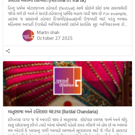
કારતક માસના તહેવારો (Festival of Kartik)
હિન્દુ ધર્મમાં મોટાભાગના તહેવારો (festival) સાથે કોઈને કોઈ કથા સંકળાયેલી
જોવા મળે છે અને તે કારણે તહેવારનું ધાર્મિક મહત્ત્વ વધી જાય છે. For example,
હાલમાં જ પ્રકાશનો તહેવાર દિવાળી(diwali)ની ઉજવણી થઈ. પરંતુ અષાઢ
મહિનામાં આવતી દેવપોઢી અગિયારસથી લઈને કારતિક સુદ અગિયારસના રોજ
આવતી દેવ ઊઠી અગિયારસ વચ્ચે મોટેભાગે યજ્ઞોપવીત સંસ્કાર, લગ્ન,
Maitri shah
દીક્ષાગ્રહણ, યજ્ઞ, ગૃહપ્રવેશ જેવા […]
October 27 2025
માતૃભાષા અને રતિલાલ ચંદરયા (Ratilal Chandaria)
શીખવ્યા વગર જ જે આવડી જાય તે માતૃભાષા. કોઈપણ બાળક જન્મે અને થોડું
ઘણું બોલવાનું શીખે ત્યારે એના મોંમાથી પહેલો શબ્દ નીકળે એ હોય છે મા અથવા
મમ એટલે કે ખાવાનું. વળી આપણે બાળકને સૂવડાવવા માટે જે ગીત કે હાલરડાં