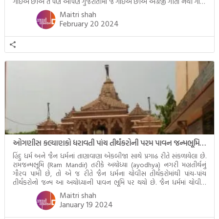
ગાઈએ છીએ તે પણ આપણે ગુજરાતીમાં જ ગાઈએ છીએ અંગ્રેજી ગીતો નથી ગાતા.
આમ બાળકને […]
Maitri shah
February 20 2024
ઓગણીસ કલ્યાણકો ધરાવતી પાંચ તીર્થંકરોની પરમ પાવન જન્મભૂમિ – અયોધ્યા (Ayodhya)
હિંદુ ધર્મ અને જૈન ધર્મનાં તાણાવાણા એકબીજા સાથે પ્રગાઢ રીતે સંકળાયેલા છે.
રામજન્મભૂમિ (Ram Mandir) તરીકે અયોધ્યા (ayodhya) નગરી મહાતીર્થનું
ગૌરવ પામી છે, તો એ જ રીતે જૈન ધર્મના ચોવીસ તીર્થંકરોમાંથી પાંચ-પાંચ
તીર્થંકરોનો જન્મ આ અયોધ્યાની પાવન ભૂમિ પર થયો છે. જૈન ધર્મમાં ચોવીસ
તીર્થંકરોમાંથી પાંચ-પાંચ તીર્થંકરોનાં કલ્યાણકો અહીં આવ્યાં છે. દરેક તીર્થંકરના
Maitri shah
જીવનની ચ્યવન(માતાના […]
January 19 2024