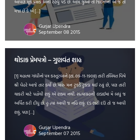
આપણે મૂક પ્રેક્ષક બની રહેવું પડે છે. આમ જુઓ તો જિંદગીની એ જ તો
મજા છે કે એ […]
Gurjar Upendra
September 08 2015
થોડાક પ્રેમપત્રો – ગુણવંત શાહ
[1] મહાત્મા ગાંધીનો પત્ર કસ્તૂરબાને (તા. 09-11-1908) તારી તબિયત વિષે
શ્રી વેહરે આજે તાર કર્યો છે. મારું મન ટુકડે ટુકડા થઈ રહ્યું છે, પણ તારી
ચાકરી માટે પહોંચી શકું એ શક્ય નથી. સત્યાગ્રહની લડાઈમાં મેં બધું જ
અર્પિત કરી દીધું છે. હું ત્યાં આવી જ નહિ શકું. દંડ ભરી દઉં તો જ આવી
શકું, પણ […]
Gurjar Upendra
September 07 2015