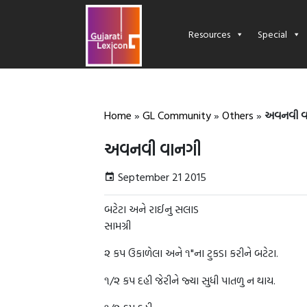
Resources
Special
Home
»
GL Community
»
Others
»
અવનવી વ
અવનવી વાનગી
September 21 2015
બટેટા અને રાઈનુ સલાડ
સામગ્રી
૨ કપ ઉકાળેલા અને ૧"ના ટુકડા કરીને બટેટા.
૧/૨ કપ દહી જેરીને જ્યા સુધી પાતળુ ન થાય.