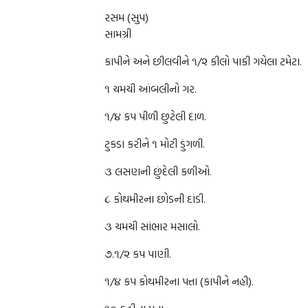
રસમ (સુપ)
સામગ્રી
કાપીને અને છીલવીને ૧/૨ કીલો પાકી ગયેલા ટમેટા.
૧ ચમચી આંબલીનો ગર.
૧/૪ કપ પીળી છુટેલી દાળ.
ટુકડા કરીને ૧ મોટી ડુંગળી.
૩ લસણની છુંદેલી કળીઓ.
૮ કોથમીરના છોડની દાંડી.
૩ ચમચી સાંભાર મસાલો.
૭.૧/૨ કપ પાણી.
૧/૪ કપ કોથમીરના પત્તા (કાપીને નહી).