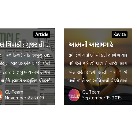
Article
Kavita
બકુલ ત્રિપાઠી : ગુજરાતી સાહિત્યનું હાસ્યબાણ
આત્મની આરામગાહે
ળાવને કિનારે એક જાંબુનું ઝાડ
તમે જેને ચાહો છો એ કદી તમને ન ચાહે
 જાંબુના ઝાડ પર એક વાંદરો રહેતો
તમે જેને કહો છો ચાલ, તે ના’વે તમારા
વાંદરો રોજ જાંબુ ખાય અને ઠળિયા
એક રાહે જિન્દગી સસ્તી નથી ને એ
ાં ફેંકે. (વાંદરો આધુનિક એબ્સર્ડ
મળી તમને અમસ્તીયે નથી વેડફો શાને
 હોત તો રોજ ઠળિયા ખાત અને
નિરર્થક આંસુ ને નિ:શ્વાસ ને આઘાત
GL Team
GL Team
November 22 2019
September 15 2015
ુ તળાવમાં ફેંકત … પણ વાંદરો
આહે ! તમે આગે ચલો ! આગ છોને
ાર હતો; કારણકે એ વાંદરો હતો.)
અંતરે છૂપી જલો પણ જિન્દગીમાં સ્મિત
માં એક મગર અને મગરી રહે.
ભરીને બળ ધરી પંથે પળો. […]
રો પરણેલો ન હતો. હમણાં […]