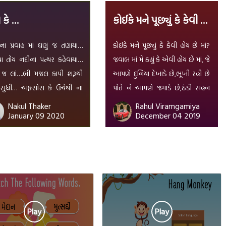
 કે …
કોઈકે મને પૂછ્યું કે કેવી હોય છે માં?
ા પ્રવાહ માં ઘણું જ તણાયા…
કોઈકે મને પૂછ્યું કે કેવી હોય છે માં?
ા તોય નદીના પત્થર કહેવાયા…
જવાબ માં મેં કહ્યું કે એવી હોય છે માં, જે
જ લાં….બી મજલ કાપી શરૂથી
આપણે દુનિયા દેખાડે છે,ભૂખી રહી છે
 સુધી… અફસોસ કે ઉચેથી ના
પોતે ને આપણે જમાડે છે,ઠંડી સહન
યા નહિ તો બને કે હોત ગંગા
કરીને આપણે આચળ ઓઢાડે છે,કંઈક
Nakul Thaker
Rahul Viramgamiya
January 09 2020
December 04 2019
યા.
વાગી જાય તો આપણી સાથે રડે છે જે
………..એવી હોય છે માં બોલતા આપણે
શીખવે છે,ચાલતા આપણે શીખવે
છે,લખતા આપણે શીખવાડે […]
Play
Play