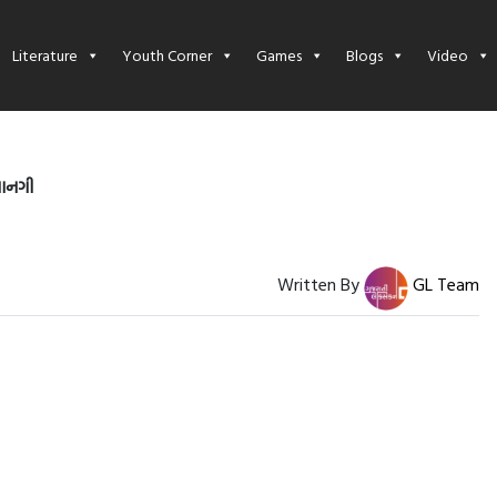
Literature
Youth Corner
Games
Blogs
Video
ાનગી
Written By
GL Team