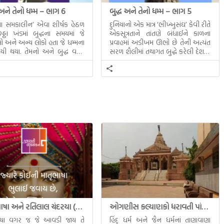
 અને તેનો ધમ્મ – ભાગ 6
બુદ્ધ અને તેનો ધમ્મ – ભાગ 5
ધના સમકાલીન’ એવા શીર્ષક હેઠળ
દુનિયાનો એક માત્ર ‘ભીખ્ખુસંઘ’ કેવી રીતે
ઠા ખંડમાં બુદ્ધના સમયમાં જે
એકસૂત્રતાને તાંતણે બંધાઈને કાળના
 અને અન્ય લોકો હતા જે ધમ્મના
પ્રવાહમાં અડીખમ ઊભો છે તેની અત્યંત
યી થયા. તેમનો અને બુદ્ધ વચ્ચે
સરળ શૈલીમાં તથાગત બુદ્ધે કરેલી દેશના
સત્સંગ વીશે જાણકારી મળે છે.
સમાવતો મૂલ્યવાન ગ્રંથ એટલે બુદ્ધ અને
તેનો ધમ્મ.
માતૃભાષા અને રતિલાલ ચંદરયા (Ratilal Chandaria)
ઓગણીસ કલ્યાણકો ધરાવતી પાંચ તીર્થંકરોની પરમ પાવન જન્મભૂમિ – અયોધ્યા (Ayodhya)
્યા વગર જ જે આવડી જાય તે
હિંદુ ધર્મ અને જૈન ધર્મનાં તાણાવાણા