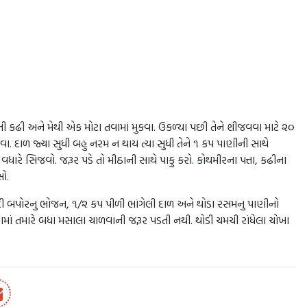
ી કઢી અને મેથી એક મોટા તવામાં મુકવા. ઉકળ્યા પછી તેને શીજવવા માટે ૨૦
 દાળ જ્યા સુધી બહુ નરમ ન થાય ત્યા સુધી તેને ૧ કપ પાણીની સાથે
ારે સિજવો. જરૂર પડે તો મીઠાની સાથે પાકુ કરો. કોથમીરના પત્તા, કઢીના
સો.
જલ્દી બપોરનુ ભોજન, ૧/૨ કપ પીળી ભાંગેલી દાળ અને થોડા રસમનુ પાણીનો
ામાં તમારે બધા મસાલા ચાળવાની જરૂર પડતી નથી. થોડી ચમચી રાંધેલા ચોખા