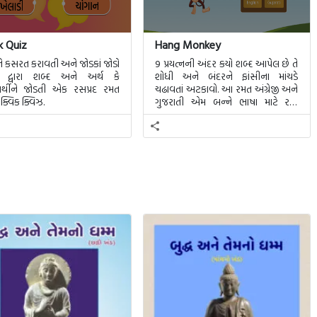
k Quiz
Hang Monkey
 કસરત કરાવતી અને જોડકાં જોડો
9 પ્રયત્નની અંદર કયો શબ્દ આપેલ છે તે
તિ દ્વારા શબ્દ અને અર્થ કે
શોધી અને બંદરને ફાંસીના માંચડે
ર્થીને જોડતી એક રસપ્રદ રમત
ચઢાવતાં અટકાવો. આ રમત અંગ્રેજી અને
ક્વિક ક્વિઝ.
ગુજરાતી એમ બન્ને ભાષા માટે રમી
શકાશે.