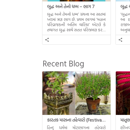
બુદ્ધ અને તેનો ધમ્મ – ભાગ 7
બુદ્ધ
બુદ્ધ અને તેમનો ધમ્મ’ ગ્રંથના આ સાતમાં
‘બુદ્
ખંડમાં ત્રણ ભાગ છે. પ્રથમ ભાગમાં ‘મહાન
આ છઠ્
પરિવ્રાજકની અંતિમ ચારિકા’ એટલે કે
રાજાઓ
તથાગત બુદ્ધ સાથે સતત પરિભ્રમણ કરતા
અનુયા
સહચારીઓ સાથે ફરી એકવારની
થયેલો 
મુલાકાત, બીજા ભાગમાં તથાગતે
વૈશાલીથી વિદાય લીધી તે અને ત્રીજા
ભાગમાં તથાગતે બનાવેલા ધમ્મને જ
પોતાના ઉત્તરાધિકારી તરીકે સ્થાપે છે તે
Recent Blog
દૃશ્યો અંકિત થયાં છે. ટૂંકમાં બુદ્ધનાં
જીવનના અંતિમ દિવસોની યાત્રાનો
પરિપાક જોવા મળે […]
કારતક માસના તહેવારો (Festival of Kartik)
હિન્દુ ધર્મમાં મોટાભાગના તહેવારો
શીખવ