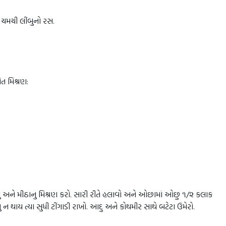
 ચમચી લીંબુનો રસ.
ત મિશ્રણ:
teનુ અને મીઠાનુ મિશ્રણ કરો. સારી રીતે હલાવો અને ઓછામાં ઓછુ ૧/૨ કલાક
 ન થાય ત્યા સુધી ટીંગાડી રાખો. આદુ અને કોથમીર સાથે બટેટા ઉમેરો.