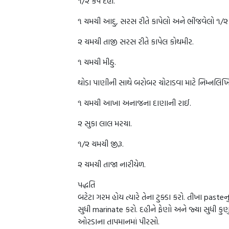
૧/૨ કપ દહી.
૧ ચમચી આદુ, સરસ રીતે કાપેલો અને ભીંજવેલો ૧/૨
૨ ચમચી તાજી સરસ રીતે કાપેલ કોથમીર.
૧ ચમચી મીઠુ.
થોડા પાણીની સાથે બરોબર ચોટાડવા માટે નિમ્નલિખિ
૧ ચમચી આખા અનાજના દાણાની રાઈ.
૨ સુકા લાલ મરચા.
૧/૨ ચમચી જીરૂ.
૨ ચમચી તાજા નારીયેળ.
પદ્ધતિ
બટેટા ગરમ હોય ત્યારે તેના ટુક્ડા કરો. તીખા pas
સુધી marinate કરો. દહીને ફેણો અને જ્યા સુધી કુણુ
ઓરડાના તાપમાનમાં પીરસો.