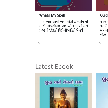
Whats My Spell
Quic
રમત રમતાં સાચી અને ખોટી જોડણીમાંથી
મગજને
સાચી જોડણીવાળા શબ્દની પસંદગી કરો
પદ્ધ
શબ્દની જોડણી વિશેની માહિતી મેળવો.
સમાના
એટલે 
Latest Ebook