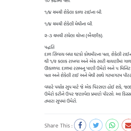
૧૦ કઢીના પત્તા.
૧/૪ ચમચી શેકેલા કાળા રાઈના બી.
૧/૪ ચમચી શેકેલી મેથીના બી.
૨-૩ ચમચી રાંધેલા ચોખા (ઐચ્છીક).
પદ્ધતિ
દાળ સિવાય બધા ઘટકો કોથમીરના પત્તા, શેકેલી રાઈન
થી ૧/૨ કલાક રાખવા અને એક સારી ચાયણીમાં ગાળવા.
ઊકાળવા. દાળમાં રસમનુ પાણી ઉમેરો અને ૫ મિનિટ વધ
પત્તા અને શેકેલી રાઈ અને મેથી સાથે ગરમાગરમ પીર
વધારે પર્યાપ્ત સુપ માટે જે એક પિરસણ હોઈ શકે, 
ઉમેરો કરીને ઉપર જણાવેલ પ્રમાણે પીરસો. આ કિસ્સ
તમારા સુપમાં ઉમેરો.
Share This :