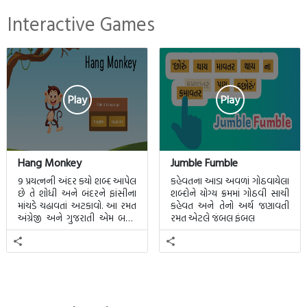
Interactive Games
Play
Play
Hang Monkey
Jumble Fumble
9 પ્રયત્નની અંદર કયો શબ્દ આપેલ
કહેવતના આડા અવળાં ગોઠવાયેલા
છે તે શોધી અને બંદરને ફાંસીના
શબ્દોને યોગ્ય ક્રમમાં ગોઠવી સાચી
માંચડે ચઢાવતાં અટકાવો. આ રમત
કહેવત અને તેનો અર્થ જણાવતી
અંગ્રેજી અને ગુજરાતી એમ બન્ને
રમત એટલે જંબલ ફંબલ
ભાષા માટે રમી શકાશે.