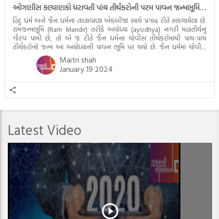
ઓગણીસ કલ્યાણકો ધરાવતી પાંચ તીર્થંકરોની પરમ પાવન જન્મભૂમિ – અયોધ્યા (Ayodhya)
હિંદુ ધર્મ અને જૈન ધર્મનાં તાણાવાણા એકબીજા સાથે પ્રગાઢ રીતે સંકળાયેલા છે.
રામજન્મભૂમિ (Ram Mandir) તરીકે અયોધ્યા (ayodhya) નગરી મહાતીર્થનું
ગૌરવ પામી છે, તો એ જ રીતે જૈન ધર્મના ચોવીસ તીર્થંકરોમાંથી પાંચ-પાંચ
તીર્થંકરોનો જન્મ આ અયોધ્યાની પાવન ભૂમિ પર થયો છે. જૈન ધર્મમાં ચોવીસ
તીર્થંકરોમાંથી પાંચ-પાંચ તીર્થંકરોનાં કલ્યાણકો અહીં આવ્યાં છે. દરેક તીર્થંકરના
Maitri shah
જીવનની ચ્યવન(માતાના […]
January 19 2024
Latest Video