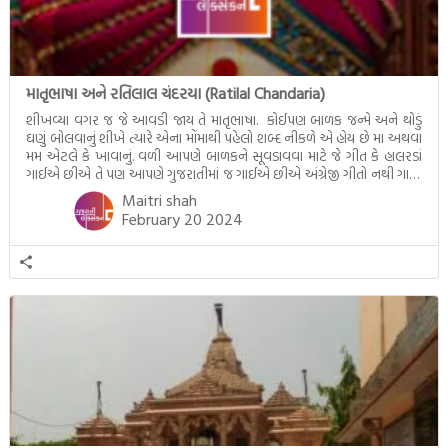
માતૃભાષા અને રતિલાલ ચંદરયા (Ratilal Chandaria)
શીખવ્યા વગર જ જે આવડી જાય તે માતૃભાષા. કોઈપણ બાળક જન્મે અને થોડું
ઘણું બોલવાનું શીખે ત્યારે એના મોંમાથી પહેલો શબ્દ નીકળે એ હોય છે મા અથવા
મમ એટલે કે ખાવાનું. વળી આપણે બાળકને સૂવડાવવા માટે જે ગીત કે હાલરડાં
ગાઈએ છીએ તે પણ આપણે ગુજરાતીમાં જ ગાઈએ છીએ અંગ્રેજી ગીતો નથી ગાતા.
આમ બાળકને […]
Maitri shah
February 20 2024