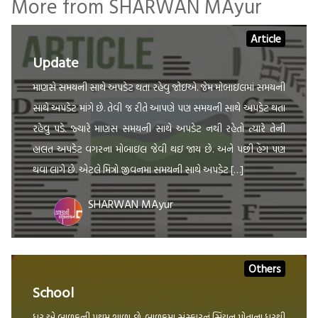
More from SHARWAN MAyur
Article
Update
માણસે સમયની સાથે અપડેટ થતા રહેવુ જોઇએ. જેમ મોબાઇલમાં સમયની
સાથે અપડેટ માંગે છે. તેવી જ રીતે આપણે પણ સમયની સાથે અપડેટ થતા
રહેવુ પડે. જ્યારે માણસ સમયની સાથે અપડેટ નથી રહેતો ત્યારે તેની
હાલત અપડેટ વગરના મોબાઇલ જેવી થઇ જાય છે. અને પછી હેંગ પણ
થવા લાગે છે. એટલે મિત્રો જીવનમા સમયની સાથે અપડેટ […]
SHARWAN MAyur
Others
School
ધર એ બાળકની પ્રથમ શાળા છે. બાળકમા સંસ્કારનું સિંચન પોતાના ધરથી