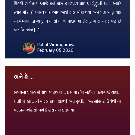
ફિક્કી લાગે.બસ આજે મને મારુ બાળપણ યાદ આવે,દુખી થાતા જ્યારે
ત્યારે માં તારો પાલવ યાદ આવે.આજે ભલે મોટા થયા અમે પણ માં તુ યાદ
આવે.બાળપણ ના દુ:ખ મા તો માં ના પાલવ માં રોતા,દુ:ખ તો આજે પણ છે
પણ કેમ એને […]
Rahul Viramgamiya
February 05 2020
બને કે …
સમયના પ્રવાહ માં ઘણું જ તણાયા… ઘસાયા તોય નદીના પત્થર કહેવાયા…
ઘણી જ લાં….બી મજલ કાપી શરૂથી અંત સુધી… અફસોસ કે ઉચેથી ના
પટકાયા નહિ તો બને કે હોત ગંગા કહેવાયા.