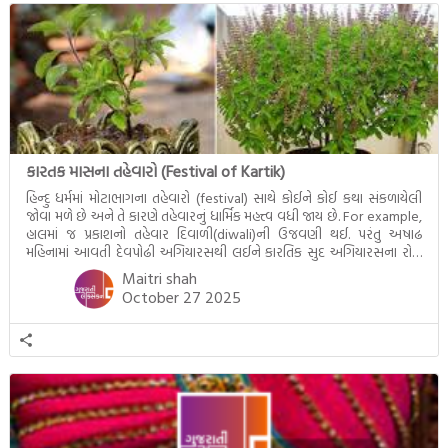
જીવનના અંતિમ દિવસોની યાત્રાનો
પરિપાક જોવા મળે […]
કારતક માસના તહેવારો (Festival of Kartik)
હિન્દુ ધર્મમાં મોટાભાગના તહેવારો (festival) સાથે કોઈને કોઈ કથા સંકળાયેલી
જોવા મળે છે અને તે કારણે તહેવારનું ધાર્મિક મહત્ત્વ વધી જાય છે. For example,
હાલમાં જ પ્રકાશનો તહેવાર દિવાળી(diwali)ની ઉજવણી થઈ. પરંતુ અષાઢ
મહિનામાં આવતી દેવપોઢી અગિયારસથી લઈને કારતિક સુદ અગિયારસના રોજ
આવતી દેવ ઊઠી અગિયારસ વચ્ચે મોટેભાગે યજ્ઞોપવીત સંસ્કાર, લગ્ન,
Maitri shah
દીક્ષાગ્રહણ, યજ્ઞ, ગૃહપ્રવેશ જેવા […]
October 27 2025