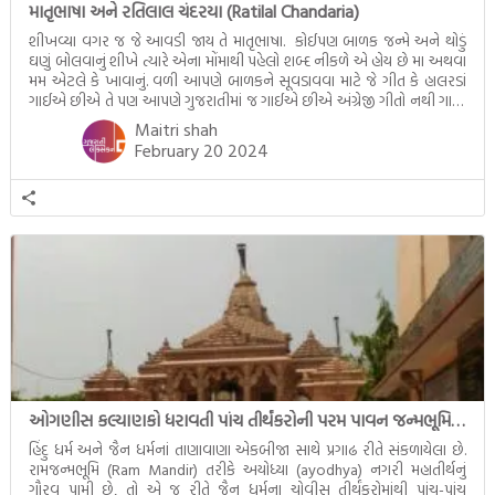
માતૃભાષા અને રતિલાલ ચંદરયા (Ratilal Chandaria)
શીખવ્યા વગર જ જે આવડી જાય તે માતૃભાષા. કોઈપણ બાળક જન્મે અને થોડું
ઘણું બોલવાનું શીખે ત્યારે એના મોંમાથી પહેલો શબ્દ નીકળે એ હોય છે મા અથવા
મમ એટલે કે ખાવાનું. વળી આપણે બાળકને સૂવડાવવા માટે જે ગીત કે હાલરડાં
ગાઈએ છીએ તે પણ આપણે ગુજરાતીમાં જ ગાઈએ છીએ અંગ્રેજી ગીતો નથી ગાતા.
આમ બાળકને […]
Maitri shah
February 20 2024
ઓગણીસ કલ્યાણકો ધરાવતી પાંચ તીર્થંકરોની પરમ પાવન જન્મભૂમિ – અયોધ્યા (Ayodhya)
હિંદુ ધર્મ અને જૈન ધર્મનાં તાણાવાણા એકબીજા સાથે પ્રગાઢ રીતે સંકળાયેલા છે.
રામજન્મભૂમિ (Ram Mandir) તરીકે અયોધ્યા (ayodhya) નગરી મહાતીર્થનું
ગૌરવ પામી છે, તો એ જ રીતે જૈન ધર્મના ચોવીસ તીર્થંકરોમાંથી પાંચ-પાંચ