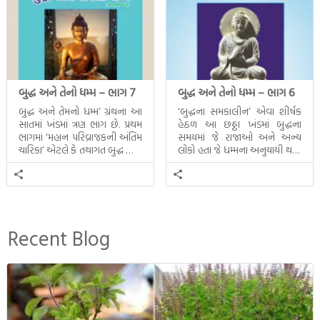
બુદ્ધ અને તેનો ધમ્મ – ભાગ 7
બુદ્ધ અને તેનો ધમ્મ – ભાગ 6
બુદ્ધ અને તેમનો ધમ્મ’ ગ્રંથના આ
‘બુદ્ધના સમકાલીન’ એવા શીર્ષક
સાતમાં ખંડમાં ત્રણ ભાગ છે. પ્રથમ
હેઠળ આ છઠ્ઠા ખંડમાં બુદ્ધના
ભાગમાં ‘મહાન પરિવ્રાજકની અંતિમ
સમયમાં જે રાજાઓ અને અન્ય
ચારિકા’ એટલે કે તથાગત બુદ્ધ સાથે
લોકો હતા જે ધમ્મના અનુયાયી થયા.
સતત પરિભ્રમણ કરતા સહચારીઓ
તેમનો અને બુદ્ધ વચ્ચે થયેલો
સાથે ફરી એકવારની
સત્સંગ વીશે જાણકારી મળે છે.
મુલાકાત, બીજા ભાગમાં તથાગતે
વૈશાલીથી વિદાય લીધી તે
અને ત્રીજા ભાગમાં તથાગતે
બનાવેલા ધમ્મને જ પોતાના
Recent Blog
ઉત્તરાધિકારી તરીકે સ્થાપે છે તે
દૃશ્યો અંકિત થયાં છે. ટૂંકમાં બુદ્ધનાં
જીવનના અંતિમ દિવસોની યાત્રાનો
પરિપાક જોવા મળે […]