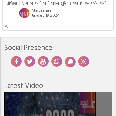
તીર્થંકરોનો જન્મ આ અયોધ્યાની પાવન ભૂમિ પર થયો છે. જૈન ધર્મમાં ચોવીસ
તીર્થંકરોમાંથી પાંચ-પાંચ તીર્થંકરોનાં કલ્યાણકો અહીં આવ્યાં છે. દરેક તીર્થંકરના
Maitri shah
જીવનની ચ્યવન(માતાના […]
January 19 2024
Social Presence
Latest Video