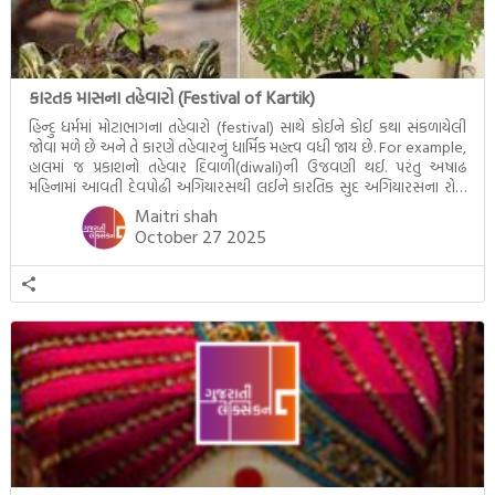
કારતક માસના તહેવારો (Festival of Kartik)
હિન્દુ ધર્મમાં મોટાભાગના તહેવારો (festival) સાથે કોઈને કોઈ કથા સંકળાયેલી
જોવા મળે છે અને તે કારણે તહેવારનું ધાર્મિક મહત્ત્વ વધી જાય છે. For example,
હાલમાં જ પ્રકાશનો તહેવાર દિવાળી(diwali)ની ઉજવણી થઈ. પરંતુ અષાઢ
મહિનામાં આવતી દેવપોઢી અગિયારસથી લઈને કારતિક સુદ અગિયારસના રોજ
આવતી દેવ ઊઠી અગિયારસ વચ્ચે મોટેભાગે યજ્ઞોપવીત સંસ્કાર, લગ્ન,
Maitri shah
દીક્ષાગ્રહણ, યજ્ઞ, ગૃહપ્રવેશ જેવા […]
October 27 2025