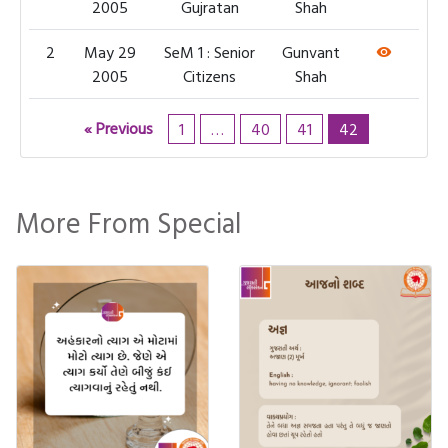
2005
Gujratan
Shah
2
May 29
SeM 1 : Senior
Gunvant
2005
Citizens
Shah
« Previous
1
…
40
41
42
More From Special