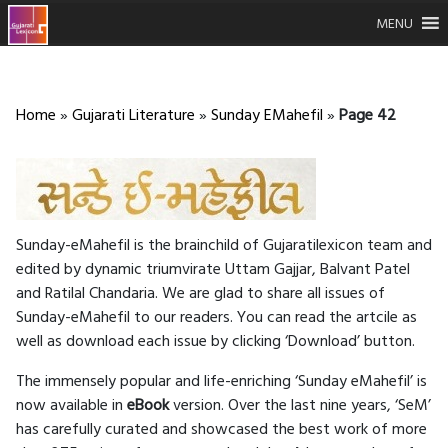
MENU
Home
»
Gujarati Literature
»
Sunday EMahefil
»
Page 42
Sunday-eMahefil is the brainchild of Gujaratilexicon team and
edited by dynamic triumvirate Uttam Gajjar, Balvant Patel
and Ratilal Chandaria. We are glad to share all issues of
Sunday-eMahefil to our readers. You can read the artcile as
well as download each issue by clicking ‘Download’ button.
The immensely popular and life-enriching ‘Sunday eMahefil’ is
now available in
eBook
version. Over the last nine years, ‘SeM’
has carefully curated and showcased the best work of more