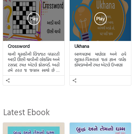
Play
Play
Crossword
Ukhana
ચાની ચૂસકીની લિજ્જત વધારતી
બાળપણમાં માણેલા અને હવે
આડી ઊભી ચાવીની લોકપ્રિય અને
ભૂલાતં-વિસરાતાં જતાં જ્ઞાન વર્ધક
રસપ્રદ રમત એટલે ક્રોસવર્ડ. અહીં
કોયડાઓની રમત એટલે ઉખાણાં
તમે તરત જ જવાબ સાચો છે કે
ખોટો તે જાણી શકાશે.
Latest Ebook