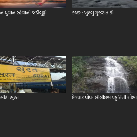
યુવાન રહેવાની જડીબુટ્ટી
કચ્છ : ખુશ્બુ ગુજરાત કી
 સીટી સુરત
દેવઘાટ ધોધ- લીલીછમ પ્રકૃતિની શોભા