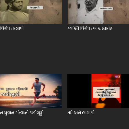
 વિશેષ : કલાપી
વ્યક્તિ વિશેષ : બ.ક. ઠાકોર
યુવાન રહેવાની જડીબુટ્ટી
તમે અને લાગણી