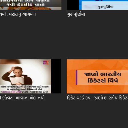
ચમી : વસંતનું આગમન
ગુરુપૂર્ણિમા
ી કહેવત : ખાવાના ખેલ નથી
ક્રિકેટ વર્લ્ડ કપ : જાણો ભારતીય ક્રિકેટ