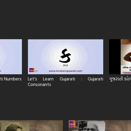
rati Numbers
Let’s Learn Gujarati : Gujarati
ગુજરાતી કહે
Consonants