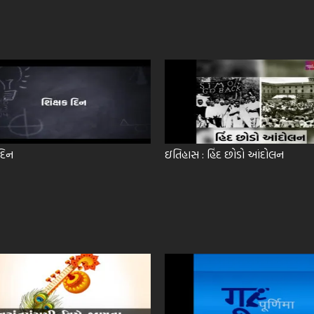
 દિન
ઇતિહાસ : હિંદ છોડો આંદોલન