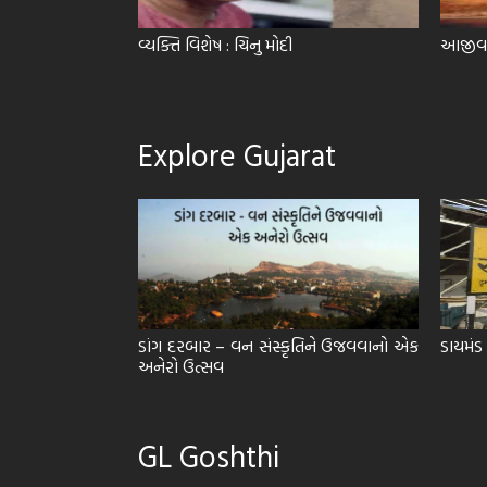
્ટેસ્ટ
વ્યક્તિ વિશેષ : ચિનુ મોદી
આજીવન 
Explore Gujarat
ડાંગ દરબાર – વન સંસ્કૃતિને ઉજવવાનો એક
ડાયમંડ
અનેરો ઉત્સવ
GL Goshthi