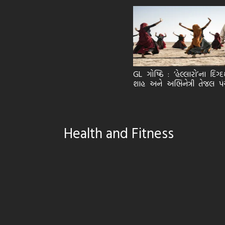
GL ગોષ્ઠિ : ‘હેલ્લારો’ના દિગ્
શાહ અને અભિનેત્રી તેજલ પં
ભાગ 3
Health and Fitness