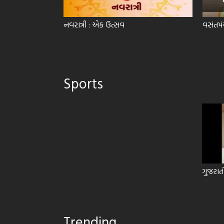
નવરાત્રી : એક ઉત્સવ
વસંતપં
Sports
ગુજરાત
Trending