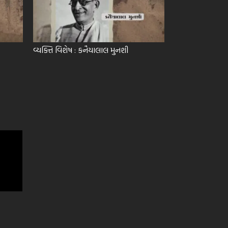
વ્યક્તિ વિશેષ : કનૈયાલાલ મુનશી
વ્યક્તિ વિશેષ : ચિ