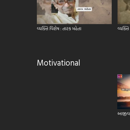
વ્યક્તિ વિશેષ : તારક મહેતા
વ્યક્તિ
Motivational
આજીવન 