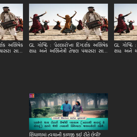
દર્શક અભિષેક
GL ગોષ્ઠિ : ‘હેલ્લારો’ના દિગ્દર્શક અભિષેક
GL ગોષ્ઠિ :
ચાસરા સાથે।
શાહ અને અભિનેત્રી તેજલ પંચાસરા સાથે।
શાહ અને અભ
ભાગ 2
ભાગ 1
શિયાળામાં ત્વચાની કાળજી કઈ રીતે લેવી?