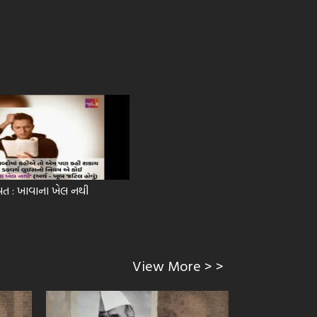
વત : ખાવાના ખેલ નથી
View More > >