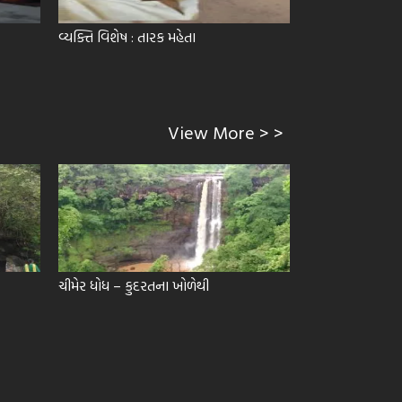
વ્યક્તિ વિશેષ : તારક મહેતા
વર્ડ ઑફ ધ યર – 2
View More > >
ચીમેર ધોધ – કુદરતના ખોળેથી
કચ્છ : ખુશ્બુ ગુજ