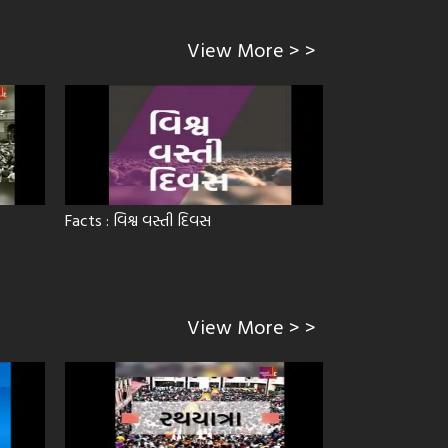
View More > >
Facts : વિશ્વ વસ્તી દિવસ
વર્ડ ઑફ ધ યર – 2
View More > >