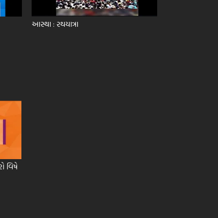
આસ્થા : રથયાત્રા
રો વિષે