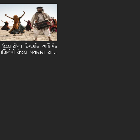
 ‘હેલ્લારો’ના દિગ્દર્શક અભિષેક
િનેત્રી તેજલ પંચાસરા સાથે।