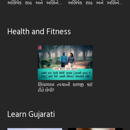
ી
અભિષેક શાહ અને અભિનેત્રી
અભિષેક શાહ અને અભિનેત્રી
તેજલ પંચાસરા સાથે। ભાગ 2
તેજલ પંચાસરા સાથે। ભાગ 1
Health and Fitness
શિયાળામાં ત્વચાની કાળજી કઈ
રીતે લેવી?
Learn Gujarati