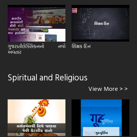
ટ
ગુજરાતીલેક્સિકનનો નવો
શિક્ષક દિન
અવતાર
Spiritual and Religious
View More > >