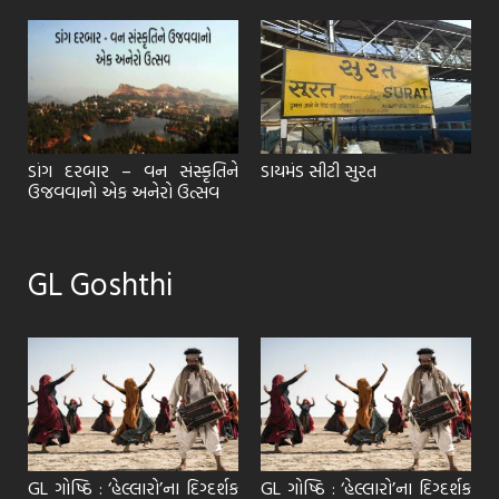
ડાંગ દરબાર – વન સંસ્કૃતિને
ડાયમંડ સીટી સુરત
ઉજવવાનો એક અનેરો ઉત્સવ
GL Goshthi
ક
GL ગોષ્ઠિ : ‘હેલ્લારો’ના દિગ્દર્શક
GL ગોષ્ઠિ : ‘હેલ્લારો’ના દિગ્દર્શક