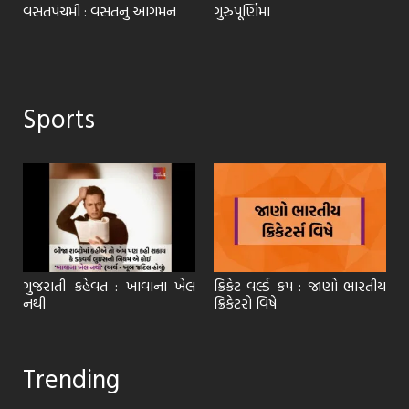
વસંતપંચમી : વસંતનું આગમન
ગુરુપૂર્ણિમા
Sports
ગુજરાતી કહેવત : ખાવાના ખેલ
ક્રિકેટ વર્લ્ડ કપ : જાણો ભારતીય
નથી
ક્રિકેટરો વિષે
Trending