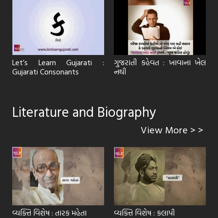
:
Let’s Learn Gujarati :
ગુજરાતી કહેવત : ખાવાના ખેલ
Gujarati Consonants
નથી
Literature and Biography
View More > >
વ્યક્તિ વિશેષ : તારક મહેતા
વ્યક્તિ વિશેષ : કલાપી