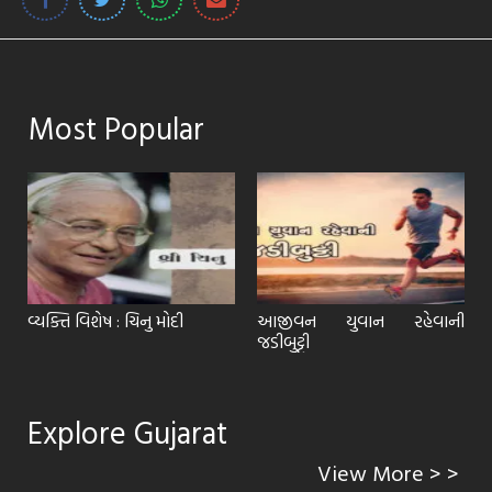
Most Popular
ટ
વ્યક્તિ વિશેષ : ચિનુ મોદી
આજીવન યુવાન રહેવાની
જડીબુટ્ટી
Explore Gujarat
View More > >