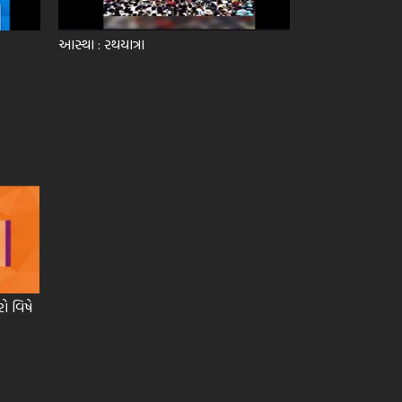
આસ્થા : રથયાત્રા
રો વિષે