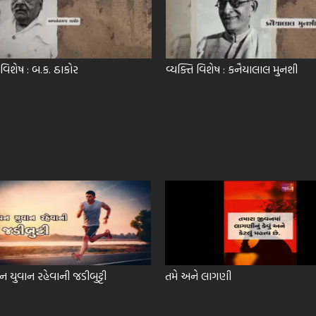
 વિશેષ : બ.ક. ઠાકોર
વ્યક્તિ વિશેષ : કનૈયાલાલ મુનશી
યુવાન રહેવાની જડીબુટ્ટી
તમે અને લાગણી