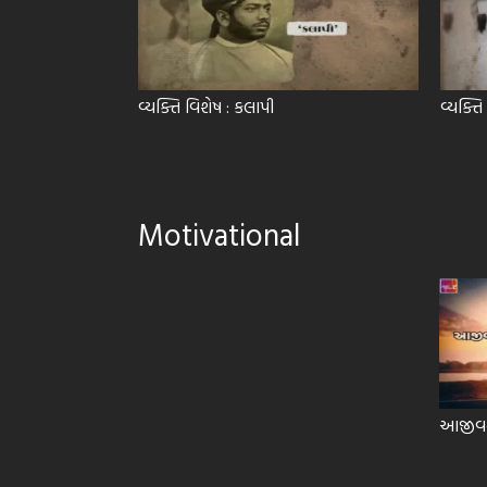
ા
વ્યક્તિ વિશેષ : કલાપી
વ્યક્તિ
Motivational
આજીવન 