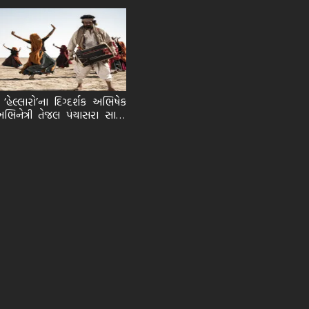
 ‘હેલ્લારો’ના દિગ્દર્શક અભિષેક
િનેત્રી તેજલ પંચાસરા સાથે।