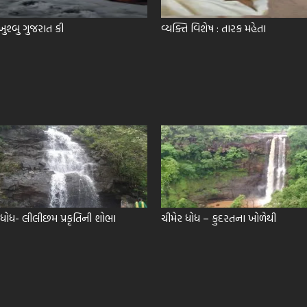
ખુશ્બુ ગુજરાત કી
વ્યક્તિ વિશેષ : તારક મહેતા
 ધોધ- લીલીછમ પ્રકૃતિની શોભા
ચીમેર ધોધ – કુદરતના ખોળેથી