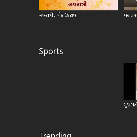
નવરાત્રી : એક ઉત્સવ
વસંતપં
Sports
ગુજરાત
Trending