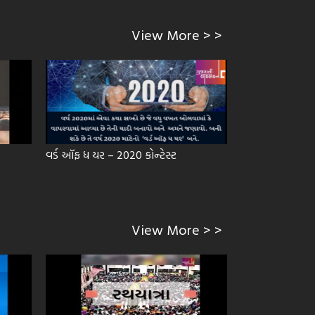
View More > >
વર્ડ ઑફ ધ યર – 2020 કોન્ટેસ્ટ
ગુજરાતીલેક્સિક
View More > >