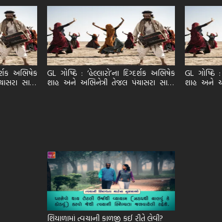
દર્શક અભિષેક
GL ગોષ્ઠિ : ‘હેલ્લારો’ના દિગ્દર્શક અભિષેક
GL ગોષ્ઠિ :
ચાસરા સાથે।
શાહ અને અભિનેત્રી તેજલ પંચાસરા સાથે।
શાહ અને અભ
ભાગ 2
ભાગ 1
શિયાળામાં ત્વચાની કાળજી કઈ રીતે લેવી?