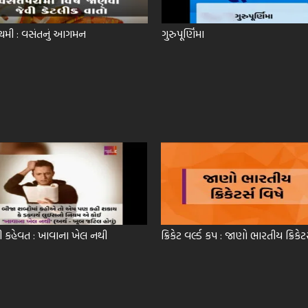
ચમી : વસંતનું આગમન
ગુરુપૂર્ણિમા
ી કહેવત : ખાવાના ખેલ નથી
ક્રિકેટ વર્લ્ડ કપ : જાણો ભારતીય ક્રિકેટ