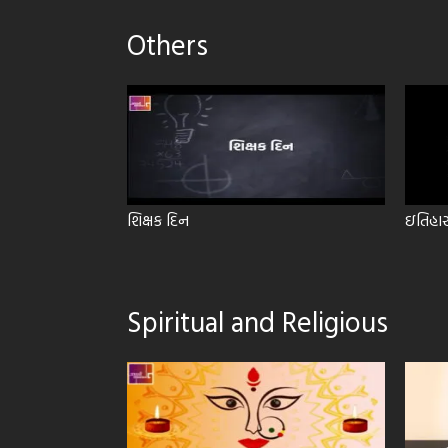
Others
ો અવતાર
શિક્ષક દિન
ઇતિહાસ
Spiritual and Religious