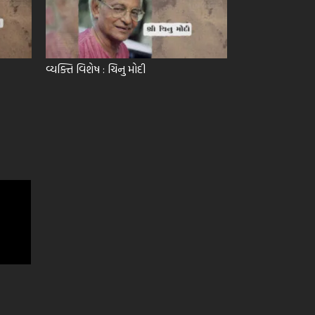
વ્યક્તિ વિશેષ : ચિનુ મોદી
વ્યક્તિ વિશેષ : ત