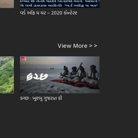
વર્ડ ઑફ ધ યર – 2020 કોન્ટેસ્ટ
વ્યક્તિ વિશેષ : ચિ
View More > >
કચ્છ : ખુશ્બુ ગુજરાત કી
ડાંગ દરબાર – વન
અનેરો ઉત્સવ