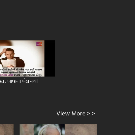
વત : ખાવાના ખેલ નથી
View More > >