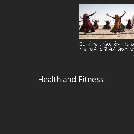
GL ગોષ્ઠિ : ‘હેલ્લારો’ના દિગ્
શાહ અને અભિનેત્રી તેજલ પં
ભાગ 3
Health and Fitness