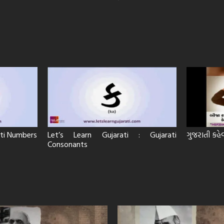
rati Numbers
Let’s Learn Gujarati : Gujarati
ગુજરાતી કહે
Consonants