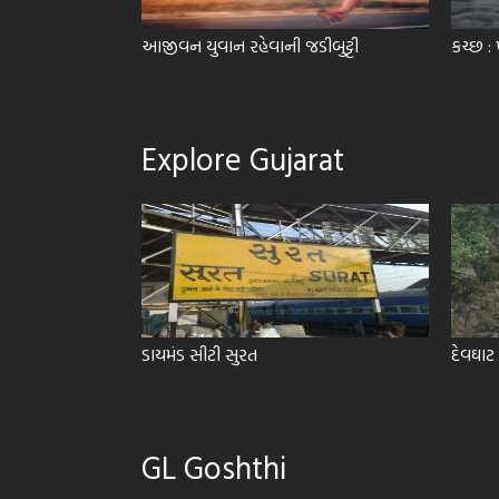
આજીવન યુવાન રહેવાની જડીબુટ્ટી
કચ્છ : 
Explore Gujarat
ૃતિને ઉજવવાનો એક
ડાયમંડ સીટી સુરત
દેવઘાટ
GL Goshthi