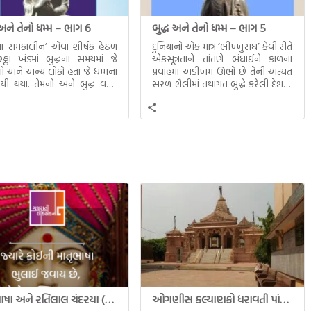
 અને તેનો ધમ્મ – ભાગ 6
બુદ્ધ અને તેનો ધમ્મ – ભાગ 5
ધના સમકાલીન’ એવા શીર્ષક હેઠળ
દુનિયાનો એક માત્ર ‘ભીખ્ખુસંઘ’ કેવી રીતે
ઠા ખંડમાં બુદ્ધના સમયમાં જે
એકસૂત્રતાને તાંતણે બંધાઈને કાળના
 અને અન્ય લોકો હતા જે ધમ્મના
પ્રવાહમાં અડીખમ ઊભો છે તેની અત્યંત
યી થયા. તેમનો અને બુદ્ધ વચ્ચે
સરળ શૈલીમાં તથાગત બુદ્ધે કરેલી દેશના
સત્સંગ વીશે જાણકારી મળે છે.
સમાવતો મૂલ્યવાન ગ્રંથ એટલે બુદ્ધ અને
તેનો ધમ્મ.
માતૃભાષા અને રતિલાલ ચંદરયા (Ratilal Chandaria)
ઓગણીસ કલ્યાણકો ધરાવતી પાંચ તીર્થંકરોની પરમ પાવન જન્મભૂમિ – અયોધ્યા (Ayodhya)