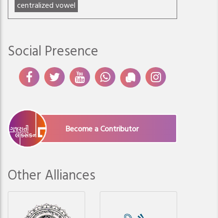
centralized vowel
Social Presence
Become a Contributor
Other Alliances