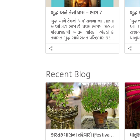
બુદ્ધ અને તેનો ધમ્મ – ભાગ 7
બુદ્ધ
બુદ્ધ અને તેમનો ધમ્મ’ ગ્રંથના આ સાતમાં
‘બુદ્
ખંડમાં ત્રણ ભાગ છે. પ્રથમ ભાગમાં ‘મહાન
આ છઠ્
પરિવ્રાજકની અંતિમ ચારિકા’ એટલે કે
રાજાઓ
તથાગત બુદ્ધ સાથે સતત પરિભ્રમણ કરતા
અનુયા
સહચારીઓ સાથે ફરી એકવારની
થયેલો 
મુલાકાત, બીજા ભાગમાં તથાગતે
વૈશાલીથી વિદાય લીધી તે અને ત્રીજા
ભાગમાં તથાગતે બનાવેલા ધમ્મને જ
પોતાના ઉત્તરાધિકારી તરીકે સ્થાપે છે તે
Recent Blog
દૃશ્યો અંકિત થયાં છે. ટૂંકમાં બુદ્ધનાં
જીવનના અંતિમ દિવસોની યાત્રાનો
પરિપાક જોવા મળે […]
કારતક માસના તહેવારો (Festival of Kartik)