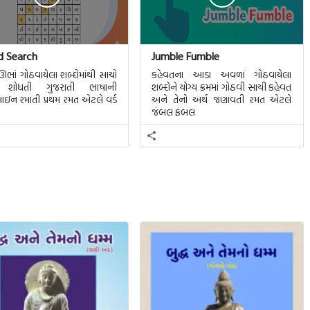
 Search
Jumble Fumble
ભાં ગોઠવાયેલા શબ્દોમાંથી સાચો
કહેવતના આડા અવળાં ગોઠવાયેલા
 શોધતી ગુજરાતી ભાષાની
શબ્દોને યોગ્ય ક્રમમાં ગોઠવી સાચી કહેવત
ન રમાતી પ્રથમ રમત એટલે વર્ડ
અને તેનો અર્થ જણાવતી રમત એટલે
જંબલ ફંબલ