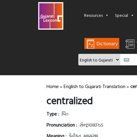
Resources
Special
Dictionary
Home
»
English to Gujarati Translation
»
cen
centralized
Type :
વિ○
Pronunciation :
સેન્ટ્રાલાઇઝ્ડ
Meaning :
કેંદ્રીકૃત, અધ્યસ્થ