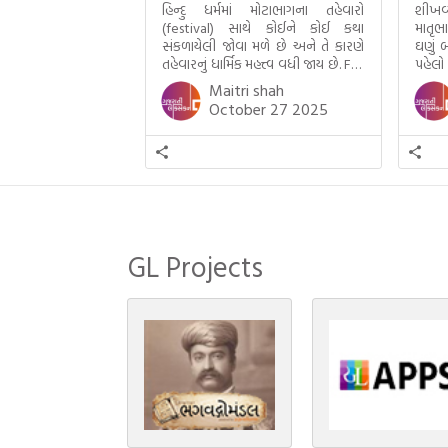
હિન્દુ ધર્મમાં મોટાભાગના તહેવારો
શીખવ
(festival) સાથે કોઈને કોઈ કથા
માતૃભ
સંકળાયેલી જોવા મળે છે અને તે કારણે
ઘણું બ
તહેવારનું ધાર્મિક મહત્ત્વ વધી જાય છે. For
પહેલો
example, હાલમાં જ પ્રકાશનો તહેવાર
મમ એ
Maitri shah
દિવાળી(diwali)ની ઉજવણી થઈ. પરંતુ
બાળક
October 27 2025
અષાઢ મહિનામાં આવતી દેવપોઢી
હાલર
અગિયારસથી લઈને કારતિક સુદ
ગુજરા
અગિયારસના રોજ આવતી દેવ ઊઠી
નથી ગ
અગિયારસ વચ્ચે મોટેભાગે યજ્ઞોપવીત
સંસ્કાર, લગ્ન, દીક્ષાગ્રહણ, યજ્ઞ, ગૃહપ્રવેશ
જેવા […]
GL Projects