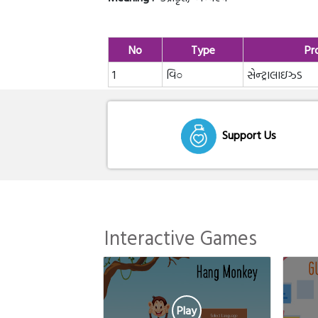
No
Type
Pr
1
વિ○
સેન્ટ્રાલાઇઝ્ડ
Support Us
Interactive Games
Play