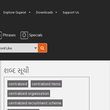
Explore Gujarat
Downloads
Support Us
Phrases
Specials
શબ્દ સૂચી
centralized
centralized items
centralized organization
centralized recruitment scheme