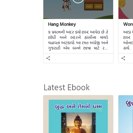
Hang Monkey
Word
9 પ્રયત્નની અંદર કયો શબ્દ આપેલ છે તે
આડા ઊ
શોધી અને બંદરને ફાંસીના માંચડે
શબ્દ
ચઢાવતાં અટકાવો. આ રમત અંગ્રેજી અને
ઓનલાઇ
ગુજરાતી એમ બન્ને ભાષા માટે રમી
સર્ચ.
શકાશે.
Latest Ebook