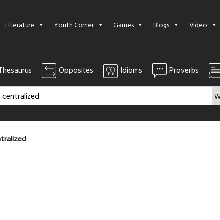
Literature
Youth Corner
Games
Blogs
Video
Thesaurus
Opposites
Idioms
Proverbs
tralized