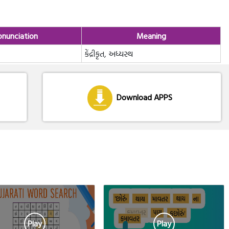
onunciation
Meaning
કેંદ્રીકૃત, અધ્યસ્થ
Download APPS
Play
Play