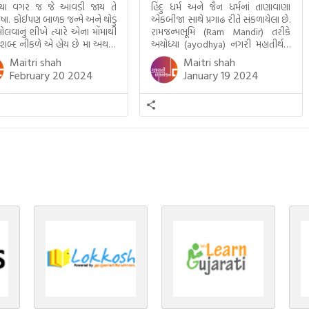
્યા વગર જ જે આવડી જાય તે
હિંદુ ધર્મ અને જૈન ધર્મનાં તાણાવાણા
ાષા. કોઈપણ બાળક જન્મે અને થોડું
એકબીજા સાથે પ્રગાઢ રીતે સંકળાયેલા છે.
ોલવાનું શીખે ત્યારે એના મોંમાથી
રામજન્મભૂમિ (Ram Mandir) તરીકે
 શબ્દ નીકળે એ હોય છે મા અથવા
અયોધ્યા (ayodhya) નગરી મહાતીર્થનું
ટલે કે ખાવાનું. વળી આપણે
ગૌરવ પામી છે, તો એ જ રીતે જૈન ધર્મના
Maitri shah
Maitri shah
ને સૂવડાવવા માટે જે ગીત કે
ચોવીસ તીર્થંકરોમાંથી પાંચ-પાંચ
February 20 2024
January 19 2024
ડાં ગાઈએ છીએ તે પણ આપણે
તીર્થંકરોનો જન્મ આ અયોધ્યાની પાવન
તીમાં જ ગાઈએ છીએ અંગ્રેજી ગીતો
ભૂમિ પર થયો છે. જૈન ધર્મમાં ચોવીસ
ાતા. આમ બાળકને […]
તીર્થંકરોમાંથી પાંચ-પાંચ તીર્થંકરોનાં
કલ્યાણકો અહીં આવ્યાં છે. દરેક
તીર્થંકરના જીવનની ચ્યવન(માતાના […]