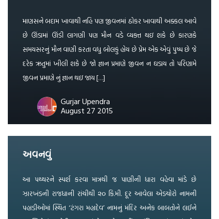
માણસને બદામ ખાવાથી નહિ પણ જીવનમાં ઠોકર ખાવાથી અક્કલ આવે
છે ઊંડામાં ઊંડી લાગણી પણ મૌન વડે વ્યક્ત થઇ શકે છે કારણકે
સમયસરનું મૌન વાણી કરતા વધુ બોલકું હોય છે પ્રેમ એક એવું પુષ્પ છે જે
દરેક ઋતુમાં ખીલી શકે છે જો જ્ઞાન પ્રમાણે જીવન ન ઘડાય તો પરિણામે
જીવન પ્રમાણે નું જ્ઞાન થઇ જાય […]
Gurjar Upendra
August 27 2015
અવનવું
આ પથ્થરને સ્પર્શ કરવા માત્રથી જ પાણીની ધારા વહેવા માંડે છે
ઝારખંડની રાજધાની રાંચીથી ૨૦ કિ.મી. દૂર આવેલા એડચોરો નામની
પહાડીઓમાં સ્થિત ‘ટંગરા મહાદેવ’ નામનું મંદિર અનેક બાબતોને લઈને