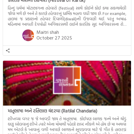
કારતક માસના તહેવારો (Festival of Kartik)
હિન્દુ ધર્મમાં મોટાભાગના તહેવારો (festival) સાથે કોઈને કોઈ કથા સંકળાયેલી
જોવા મળે છે અને તે કારણે તહેવારનું ધાર્મિક મહત્ત્વ વધી જાય છે. For example,
હાલમાં જ પ્રકાશનો તહેવાર દિવાળી(diwali)ની ઉજવણી થઈ. પરંતુ અષાઢ
મહિનામાં આવતી દેવપોઢી અગિયારસથી લઈને કારતિક સુદ અગિયારસના રોજ
આવતી દેવ ઊઠી અગિયારસ વચ્ચે મોટેભાગે યજ્ઞોપવીત સંસ્કાર, લગ્ન,
Maitri shah
દીક્ષાગ્રહણ, યજ્ઞ, ગૃહપ્રવેશ જેવા […]
October 27 2025
માતૃભાષા અને રતિલાલ ચંદરયા (Ratilal Chandaria)
શીખવ્યા વગર જ જે આવડી જાય તે માતૃભાષા. કોઈપણ બાળક જન્મે અને થોડું
ઘણું બોલવાનું શીખે ત્યારે એના મોંમાથી પહેલો શબ્દ નીકળે એ હોય છે મા અથવા
મમ એટલે કે ખાવાનું. વળી આપણે બાળકને સૂવડાવવા માટે જે ગીત કે હાલરડાં