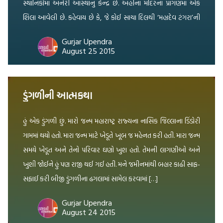
સ્થાનિકોમાં અનેરી આસ્થાનું કેન્દ્ર છે. અહીંના મંદિરના પ્રાંગણમાં એક
શિલા આવેલી છે. કહેવાય છે કે, જે કોઈ સાચા દિલથી ‘મહાદેવ ટંગરા’ની
આ શિલા પર હાથ ફેરવે […]
Gurjar Upendra
August 25 2015
ડુંગળીની આત્મકથા
હું એક ડુંગળી છું. મારો જન્મ મહારાષ્ટ્ર રાજ્યના નાસિક જિલ્લાના ડિંડોરી
ગામમાં થયો હતો. મારા જન્મ માટે ખેડૂતે ખૂબ જ મહેનત કરી હતી. મારા જન્મ
સમયે ખેડૂત અને તેનો પરિવાર ઘણો ખુશ હતો. તેમની લાગણીઓ અને
ખુશી જોઈને હું પણ રાજી થઈ ગઈ હતી. મને જમીનમાંથી બહાર કાઢી સાફ-
સફાઈ કરી બીજી ડુંગળીના ઢગલામાં સામેલ કરવામાં […]
Gurjar Upendra
August 24 2015