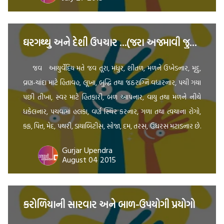
ઘરગથ્થુ અને દેશી ઉપચાર …(જરા અજમાવી જુઓ …) …
જવ આયુર્વેદિય મતે જવ તૂરા, મધુર, શીતળ, મળને ઉખેડનાર, મૃદુ,
વ્રણ-ચાંદા માટે હિતાવહ, લૂખા, બુદ્ધિ તથા જઠરાગ્નિ વધારનાર, પચી ગયા
પછી તીખા, સ્વર માટે હિતકારી, બળ આપનાર, વાયુ તથા મળને નીચે
ધકેલનાર, પચવામાં હલકા, વર્ણ સ્થિર કરનાર, ગળા તથા ત્વચાના રોગો,
કફ, પિત્ત, મેદ, પથરી, ડાયાબિટીસ, સોજા, દમ, તરસ, ઉધરસ મટાડનાર છે.
[…]
Gurjar Upendra
August 04 2015
કરોળિયાની સારવાર અને બાળ-ઉપયોગી પ્રયોગો