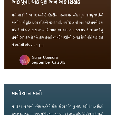
એક પુત્રી, એક વૃક્ષ અને એક શિક્ષક
મને જાણીને આનંદ થયો કે દિકરીનાં જનમ પર એક વૃક્ષ વાવવું જોઈએ
એવી મારી ટ્વીટ ઘણા લોકોને પસંદ પડી. પર્યાવરણની રક્ષા માટે તમને રસ
પડે છે એ વાત સરાહનીય છે. તમને આ બાબતમાં રસ પડે છે તો ચાલો હું
તમને બાગકામ કે ખેતકામ કરતી વખતે પાણીની બચત કેવી રીતે થઈ શકે
તે અંગેની એક સરસ […]
Gurjar Upendra
September 03 2015
માનો યા ન માનો
માનો યા ન માનોઃ એક સ્ત્રીએ કોકા કોલા પીવાનું બંધ કરીને ૫૦ કિલો
વજન ઘટાડ્યું 0 295 પ્રતિકાત્મક તસવીર લંડન – એક બ્રિટિશ મહિલાએ