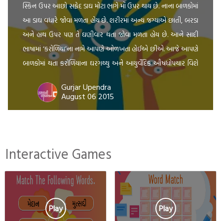
સ્કિન ઉપર આછો સફેદ ડાઘ મોટા ભાગે મોં ઉપર થાય છે. નાના બાળકોમાં
આ ડાઘ વધારે જોવા મળતા હોય છે. શરીરમાં અન્ય જગ્યાએ છાતી, બરડા
અને હાથ ઉપર પણ તે ઘણીવાર થતા જોવા મળતા હોય છે. આને સાદી
ભાષામાં ‘કરોળિયા’ના નામે આપણે ઓળખતા હોઈએ છીએ. આજે આપણે
બાળકોમાં થતા કરોળિયાના ઘરગથ્થુ અને આયુર્વેદિક ઔષધોપચાર વિશે
[…]
Gurjar Upendra
August 06 2015
Interactive Games
Play
Play