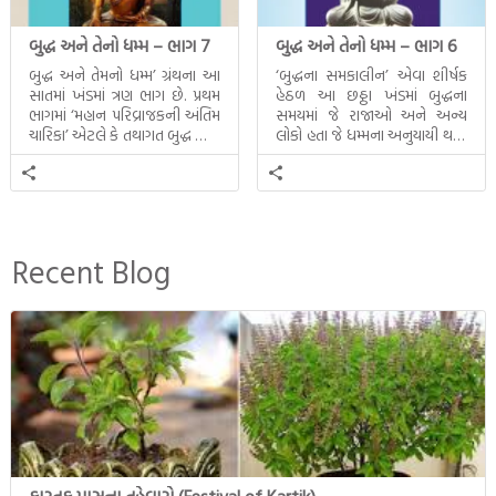
બુદ્ધ અને તેનો ધમ્મ – ભાગ 7
બુદ્ધ અને તેનો ધમ્મ – ભાગ 6
બુદ્ધ અને તેમનો ધમ્મ’ ગ્રંથના આ
‘બુદ્ધના સમકાલીન’ એવા શીર્ષક
સાતમાં ખંડમાં ત્રણ ભાગ છે. પ્રથમ
હેઠળ આ છઠ્ઠા ખંડમાં બુદ્ધના
ભાગમાં ‘મહાન પરિવ્રાજકની અંતિમ
સમયમાં જે રાજાઓ અને અન્ય
ચારિકા’ એટલે કે તથાગત બુદ્ધ સાથે
લોકો હતા જે ધમ્મના અનુયાયી થયા.
સતત પરિભ્રમણ કરતા સહચારીઓ
તેમનો અને બુદ્ધ વચ્ચે થયેલો
સાથે ફરી એકવારની
સત્સંગ વીશે જાણકારી મળે છે.
મુલાકાત, બીજા ભાગમાં તથાગતે
વૈશાલીથી વિદાય લીધી તે
અને ત્રીજા ભાગમાં તથાગતે
બનાવેલા ધમ્મને જ પોતાના
Recent Blog
ઉત્તરાધિકારી તરીકે સ્થાપે છે તે
દૃશ્યો અંકિત થયાં છે. ટૂંકમાં બુદ્ધનાં
જીવનના અંતિમ દિવસોની યાત્રાનો
પરિપાક જોવા મળે […]