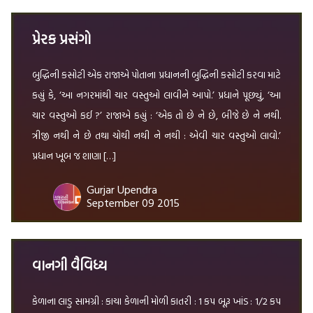
પ્રેરક પ્રસંગો
બુદ્ધિની કસોટી એક રાજાએ પોતાના પ્રધાનની બુદ્ધિની કસોટી કરવા માટે
કહ્યું કે, ‘આ નગરમાંથી ચાર વસ્તુઓ લાવીને આપો.’ પ્રધાને પૂછ્યું, ‘આ
ચાર વસ્તુઓ કઈ ?’ રાજાએ કહ્યું : ‘એક તો છે ને છે, બીજે છે ને નથી.
ત્રીજી નથી ને છે તથા ચોથી નથી ને નથી : એવી ચાર વસ્તુઓ લાવો.’
પ્રધાન ખૂબ જ શાણા […]
Gurjar Upendra
September 09 2015
વાનગી વૈવિધ્ય
કેળાના લાડુ સામગ્રી : કાચા કેળાની મોળી કાતરી : 1 કપ બૂરૂ ખાંડ : 1/2 કપ