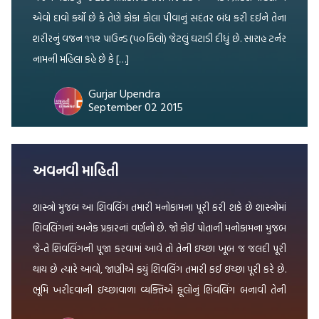
એવો દાવો કર્યો છે કે તેણે કોકા કોલા પીવાનું સદંતર બંધ કરી દઈને તેના
શરીરનું વજન ૧૧૨ પાઉન્ડ (૫૦ કિલો) જેટલું ઘટાડી દીધું છે. સારાહ ટર્નર
નામની મહિલા કહે છે કે […]
Gurjar Upendra
September 02 2015
અવનવી માહિતી
શાસ્ત્રો મુજબ આ શિવલિંગ તમારી મનોકામના પૂરી કરી શકે છે શાસ્ત્રોમાં
શિવલિંગનાં અનેક પ્રકારનાં વર્ણનો છે. જો કોઈ પોતાની મનોકામના મુજબ
જે-તે શિવલિંગની પૂજા કરવામાં આવે તો તેની ઇચ્છા ખૂબ જ જલદી પૂરી
થાય છે ત્યારે આવો, જાણીએ કયું શિવલિંગ તમારી કઈ ઇચ્છા પૂરી કરે છે.
ભૂમિ ખરીદવાની ઇચ્છાવાળા વ્યક્તિએ ફૂલોનું શિવલિંગ બનાવી તેની
પૂજા […]