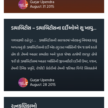
Gurjar Upendra
August 31 2015
ડાયાબિટીસ – ડાયાબિટીસના દર્દીઓએ શુ ખાવુ અને શુ ન ખાવુ
ગળપણથી રહો દૂર…. ડાયાબિટીસની સારવારમાં ખોરાકનું નિયંત્રણ ઘણું
અગત્યનું છે. ડાયાબિટીસનો દર્દી એક તંદુરસ્ત વ્યક્તિની જેમ જ કાર્ય કરતો
હોય છે. તેમનો આહાર સમતોલ અને પુરતા પોષક તત્વોથી ભરપૂર હોવો
જરી છે. ડાયાબિટીસમાં આહાર વ્યક્તિની જીવનશૈલી દર્દીની ઉંમર, વજન,
તેમની દૈનિક પ્રવૃતિ, રોજીંદી કેલેરીનો તેમની જરિયાત વિગેરે સિધ્ધાંતોને
અનુસરીને નકકી કરવો જોઈએ. * […]
Gurjar Upendra
August 28 2015
રત્નકણિકાઓ