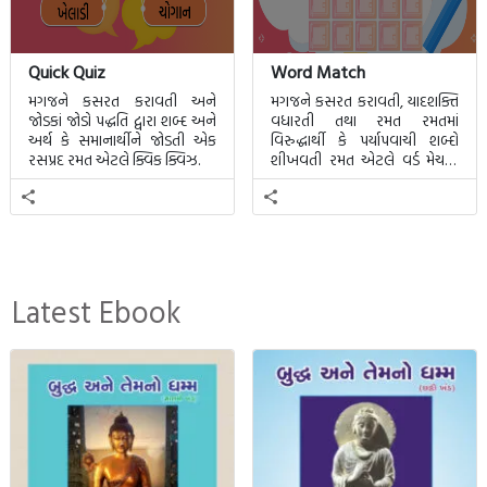
Quick Quiz
Word Match
મગજને કસરત કરાવતી અને
મગજને કસરત કરાવતી, યાદશક્તિ
જોડકાં જોડો પદ્ધતિ દ્વારા શબ્દ અને
વધારતી તથા રમત રમતમાં
અર્થ કે સમાનાર્થીને જોડતી એક
વિરુદ્ધાર્થી કે પર્યાપવાચી શબ્દો
રસપ્રદ રમત એટલે ક્વિક ક્વિઝ.
શીખવતી રમત એટલે વર્ડ મેચમાં.
આ રમતમાં 20 બ્લોક પાછળ 20
શબ્દો છુપાયેલા હશે.
Latest Ebook