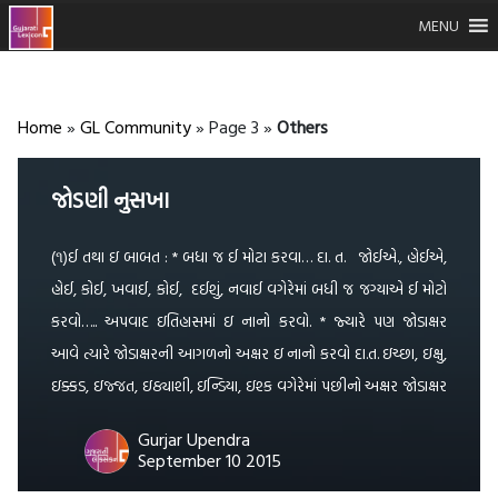
MENU
Home
»
GL Community
»
Page 3
»
Others
જોડણી નુસખા
(૧)ઈ તથા ઇ બાબત : * બધા જ ઈ મોટા કરવા… દા. ત. જોઈએ., હોઈએ,
હોઈ, કોઈ, ખવાઈ, કોઈ, દઈશું, નવાઈ વગેરેમાં બધી જ જગ્યાએ ઈ મોટો
કરવો….. અપવાદ ઇતિહાસમાં ઇ નાનો કરવો. * જ્યારે પણ જોડાક્ષર
આવે ત્યારે જોડાક્ષરની આગળનો અક્ષર ઇ નાનો કરવો દા.ત. ઇચ્છા, ઇક્ષુ,
ઇક્કડ, ઇજ્જત, ઇઠ્યાશી, ઇન્ડિયા, ઇશ્ક વગેરેમાં પછીનો અક્ષર જોડાક્ષર
હોવાથી ઇ નાનો […]
Gurjar Upendra
September 10 2015