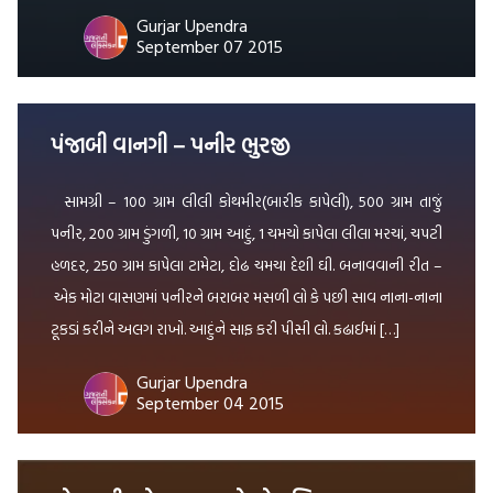
અતિ ક્રૂર ઇતિહાસ ધરાવતી ભૂમિ […]
Gurjar Upendra
September 07 2015
પંજાબી વાનગી – પનીર ભુરજી
સામગ્રી – 100 ગ્રામ લીલી કોથમીર(બારીક કાપેલી), 500 ગ્રામ તાજું
પનીર, 200 ગ્રામ ડુંગળી, 10 ગ્રામ આદું, 1 ચમચો કાપેલા લીલા મરચાં, ચપટી
હળદર, 250 ગ્રામ કાપેલા ટામેટા, દોઢ ચમચા દેશી ઘી. બનાવવાની રીત –
એક મોટા વાસણમાં પનીરને બરાબર મસળી લો કે પછી સાવ નાના-નાના
ટૂકડાં કરીને અલગ રાખો. આદુંને સાફ કરી પીસી લો. કઢાઈમાં […]
Gurjar Upendra
September 04 2015