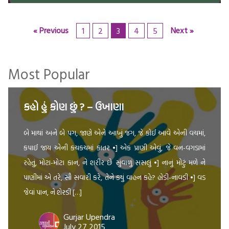
« Previous
Next »
1
2
3
4
5
Most Popular
કહો હું કોણ છું ? – ઉખાણા
બે માથાં અને બે પગ, જાણે એને આખું જગ, જે કોઈ આવે એની વચમાં,
કપાઈ જાય એની કચકચમાં કાતર •] એક પ્રાણી એવું, જે વન-વગડામાં
રહેતું, મોટા-મોટા કાન, ને શરીર છે સુંવાળું સસલું •] નાનું મોટું મળે ને
પાણીમાં એ તરે, સૌ સવારી કરે, તેને કયું વાહન કહે? હોડી-નાવડી •] વડ
જેવાં પાન, ને શેરડી […]
Gurjar Upendra
July 27 2015