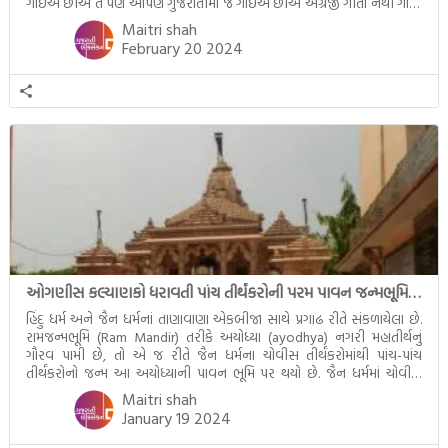
ગાઈએ છીએ તે પણ આપણે ગુજરાતીમાં જ ગાઈએ છીએ અંગ્રેજી ગીતો નથી ગાતા.
આમ બાળકને […]
Maitri shah
February 20 2024
ઓગણીસ કલ્યાણકો ધરાવતી પાંચ તીર્થંકરોની પરમ પાવન જન્મભૂમિ – અયોધ્યા (Ayodhya)
હિંદુ ધર્મ અને જૈન ધર્મનાં તાણાવાણા એકબીજા સાથે પ્રગાઢ રીતે સંકળાયેલા છે.
રામજન્મભૂમિ (Ram Mandir) તરીકે અયોધ્યા (ayodhya) નગરી મહાતીર્થનું
ગૌરવ પામી છે, તો એ જ રીતે જૈન ધર્મના ચોવીસ તીર્થંકરોમાંથી પાંચ-પાંચ
તીર્થંકરોનો જન્મ આ અયોધ્યાની પાવન ભૂમિ પર થયો છે. જૈન ધર્મમાં ચોવીસ
તીર્થંકરોમાંથી પાંચ-પાંચ તીર્થંકરોનાં કલ્યાણકો અહીં આવ્યાં છે. દરેક તીર્થંકરના
Maitri shah
જીવનની ચ્યવન(માતાના […]
January 19 2024