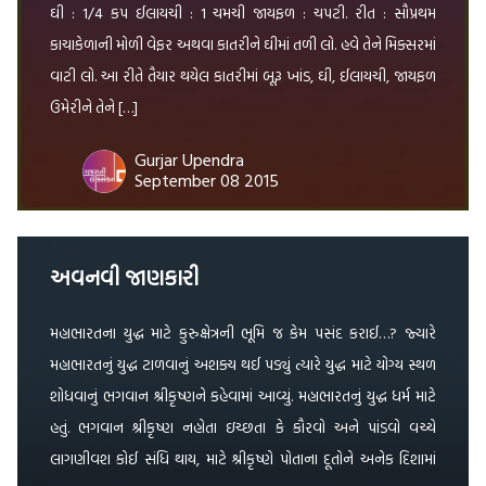
ઘી : 1/4 કપ ઈલાયચી : 1 ચમચી જાયફળ : ચપટી. રીત : સૌપ્રથમ
કાચાકેળાની મોળી વેફર અથવા કાતરીને ઘીમાં તળી લો. હવે તેને મિક્સરમાં
વાટી લો. આ રીતે તૈયાર થયેલ કાતરીમાં બૂરૂ ખાંડ, ઘી, ઈલાયચી, જાયફળ
ઉમેરીને તેને […]
Gurjar Upendra
September 08 2015
અવનવી જાણકારી
મહાભારતના યુદ્ધ માટે કુરુક્ષેત્રની ભૂમિ જ કેમ પસંદ કરાઈ…? જ્યારે
મહાભારતનું યુદ્ધ ટાળવાનું અશક્ય થઈ પડ્યું ત્યારે યુદ્ધ માટે યોગ્ય સ્થળ
શોધવાનું ભગવાન શ્રીકૃષ્ણને કહેવામાં આવ્યું. મહાભારતનું યુદ્ધ ધર્મ માટે
હતું. ભગવાન શ્રીકૃષ્ણ નહોતા ઇચ્છતા કે કૌરવો અને પાંડવો વચ્ચે
લાગણીવશ કોઈ સંધિ થાય, માટે શ્રીકૃષ્ણે પોતાના દૂતોને અનેક દિશામાં