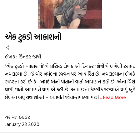
એક ટુકડો આકાશનો
લેખક :
દિનકર જોષી
‘એક ટુકડો આકાશનો’એ પ્રસિદ્ધ લેખક શ્રી દિનકર જોષીએ લખેલી રસપ્રદ
નવલકથા છે, જે વીર નર્મદના જીવન પર આધારિત છે. નવલકથાના લેખકે
સ્પષ્ટતા કરી છે કે : ‘નર્મદે એની પોતાની વાતો આપણને કહી છે. એના વિશે
ઘણી વાતો આપણને ઘણાએ કહી છે. આમ છતાં કેટલીક જગ્યાએ ઘણું ખૂટે
છે. આ બધું યથાશક્તિ – યથામતિ જોયાં-તપાસ્યાં પછી
.. Read More
યશવંત ઠક્કર
January 23 2020