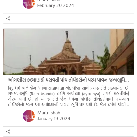
February 20 2024
ઓગણીસ કલ્યાણકો ધરાવતી પાંચ તીર્થંકરોની પરમ પાવન જન્મભૂમિ – અયોધ્યા (Ayodhya)
હિંદુ ધર્મ અને જૈન ધર્મનાં તાણાવાણા એકબીજા સાથે પ્રગાઢ રીતે સંકળાયેલા છે.
રામજન્મભૂમિ (Ram Mandir) તરીકે અયોધ્યા (ayodhya) નગરી મહાતીર્થનું
ગૌરવ પામી છે, તો એ જ રીતે જૈન ધર્મના ચોવીસ તીર્થંકરોમાંથી પાંચ-પાંચ
તીર્થંકરોનો જન્મ આ અયોધ્યાની પાવન ભૂમિ પર થયો છે. જૈન ધર્મમાં ચોવીસ
તીર્થંકરોમાંથી પાંચ-પાંચ તીર્થંકરોનાં કલ્યાણકો અહીં આવ્યાં છે. દરેક તીર્થંકરના
Maitri shah
જીવનની ચ્યવન(માતાના
.. Read More
January 19 2024