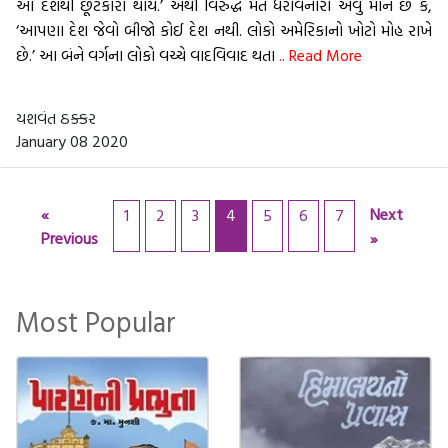
આ દેશથી છૂટકારો થાય.’ એથી વિરુદ્ધ મત ધરાવનારા એવું માને છે કે,
‘આપણા દેશ જેવો બીજો કોઈ દેશ નથી. લોકો અમેરિકાનો ખોટો મોહ રાખે
છે.’ આ બંને વર્ગના લોકો વચ્ચે વાદવિવાદ થતા
.. Read More
યશવંત ઠક્કર
January 08 2020
«
Next
1
2
3
4
5
6
7
Previous
»
Most Popular