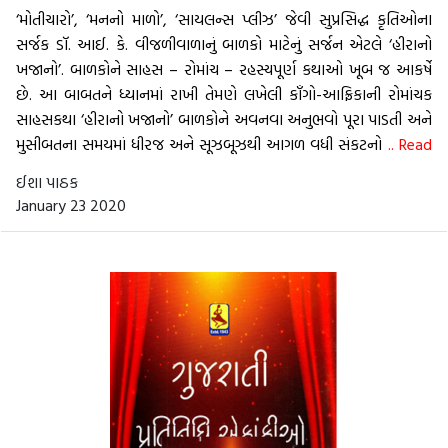
‘મોતીચારો’, ‘મનનો માળો’, ‘સાયલન્સ પ્લીઝ’ જેવી સુપ્રસિદ્ધ કૃતિઓના
સર્જક ડૉ. આઈ. કે. વીજળીવાળાનું બાળકો માટેનું સર્જન એટલે ‘હીરાનો
ખજાનો’. બાળકોને સાહસ – રોમાંચ – રહસ્યપૂર્ણ કથાઓ ખૂબ જ આકર્ષે
છે. આ બાબતને ધ્યાનમાં રાખી તેમણે લખેલી કૉંગો-આફ્રિકાની રોમાંચક
સાહસકથા ‘હીરાનો ખજાનો’ બાળકોને અવનવા અનુભવો પૂરા પાડતી અને
મુસીબતના સમયમાં ધીરજ અને સૂઝબૂઝથી આગળ વધી સંકટનો
.. Read
More
ઈશા પાઠક
January 23 2020