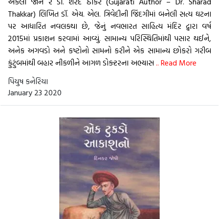
એકલો જાને રે ડૉ. શરદ ઠાકર (Gujarati Author – Dr. Sharad
Thakkar) લિખિત ડૉ. એચ. એલ. ત્રિવેદીની જિંદગીમાં બનેલી સત્ય ઘટના
પર આધારિત નવલકથા છે, જેનું નવભારત સાહિત્ય મંદિર દ્વારા વર્ષ
2015માં પ્રકાશન કરવામાં આવ્યું. સામાન્ય પરિસ્થિતિમાંથી પસાર થઈને,
અનેક અગવડો અને કષ્ટોનો સામનો કરીને એક સામાન્ય છોકરો ગરીબ
કુંટુંબમાંથી બહાર નીકળીને આગળ ડોક્ટરના અભ્યાસ
.. Read More
પિયુષ કનેરિયા
January 23 2020