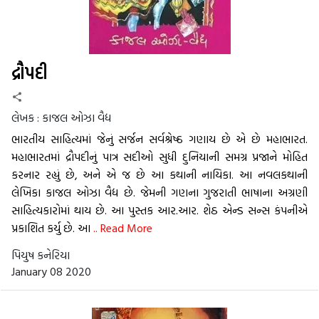
દ્રૌપદી
લેખક :
કાજલ ઓઝા વૈદ્ય
ભારતીય સાહિત્યમાં જેનું સર્જન સર્વશ્રેષ્ઠ ગણાય છે એ છે મહાભારત.
મહાભારતમાં દ્રૌપદીનું પાત્ર સદીઓ સુધી દુનિયાની સમગ્ર પ્રજાને મોહિત
કરનાર રહ્યું છે, અને એ જ છે આ કથાની નાયિકા. આ નવલકથાની
લેખિકા કાજલ ઓઝા વૈદ્ય છે. જેમની ગણના ગુજરાતી ભાષાના અગ્રણી
સાહિત્યકારોમાં થાય છે. આ પુસ્તક આર.આર. શેઠ એન્ડ સન્સ કંપનીએ
પ્રકાશિત કર્યુ છે. આ
.. Read More
પિયુષ કનેરિયા
January 08 2020