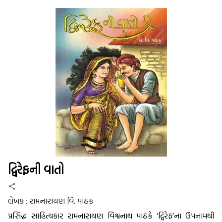
દ્વિરેફની વાતો
લેખક :
રામનારાયણ વિ. પાઠક
પ્રસિદ્ધ સાહિત્યકાર રામનારાયણ વિશ્વનાથ પાઠકે ‘દ્વિરેફ’ના ઉપનામથી