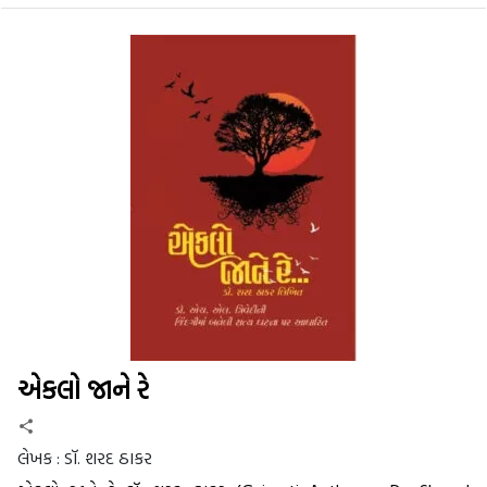
એકલો જાને રે
લેખક :
ડૉ. શરદ ઠાકર