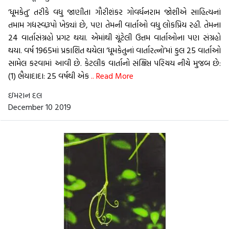
‘ધૂમકેતુ’ તરીકે વધુ જાણીતા ગૌરીશંકર ગોવર્ધનરામ જોશીએ સાહિત્યનાં
તમામ ગદ્યસ્વરૂપો ખેડ્યાં છે, પણ તેમની વાર્તાઓ વધુ લોકપ્રિય રહી. તેમના
24 વાર્તાસંગ્રહો પ્રગટ થયા. એમાંથી ચૂંટેલી ઉત્તમ વાર્તાઓના પણ સંગ્રહો
થયા. વર્ષ 1965માં પ્રકાશિત થયેલા ‘ધૂમકેતુનાં વાર્તારત્નો’માં કુલ 25 વાર્તાઓ
સામેલ કરવામાં આવી છે. કેટલીક વાર્તાનો સંક્ષિપ્ત પરિચય નીચે મુજબ છે:
(1) ભૈયાદાદા: 25 વર્ષથી એક
.. Read More
ઇમરાન દલ
December 10 2019