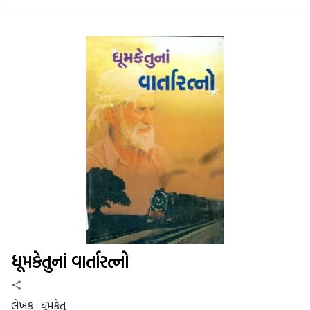
ધૂમકેતુનાંં વાર્તારત્નો
લેખક :
ધૂમકેતુ