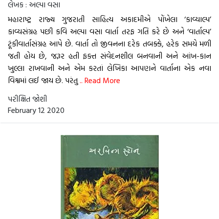
લેખક :
અલ્પા વસા
મહારાષ્ટ્ર રાજ્ય ગુજરાતી સાહિત્ય અકાદમીએ પોંખેલા ‘કાવ્યાલ્પ’
કાવ્યસંગ્રહ પછી કવિ અલ્પા વસા વાર્તા તરફ ગતિ કરે છે અને ‘વાર્તાલ્પ’
ટૂંકીવાર્તાસંગ્રહ આપે છે. વાર્તા તો જીવનના દરેક તબક્કે, હરેક સમયે મળી
જતી હોય છે, જરૂર હતી ફક્ત સંવેદનશીલ બનવાની અને આંખ-કાન
ખુલ્લા રાખવાની અને એમ કરતાં લેખિકા આપણને વાર્તાના એક નવા
વિશ્વમાં લઈ જાય છે. પરંતુ
.. Read More
પરીક્ષિત જોશી
February 12 2020