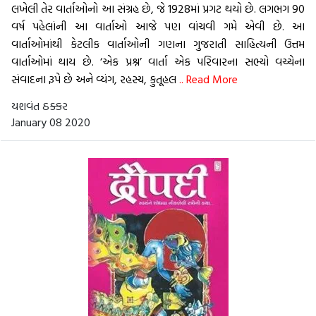
લખેલી તેર વાર્તાઓનો આ સંગ્રહ છે, જે 1928માં પ્રગટ થયો છે. લગભગ 90
વર્ષ પહેલાંની આ વાર્તાઓ આજે પણ વાંચવી ગમે એવી છે. આ
વાર્તાઓમાંથી કેટલીક વાર્તાઓની ગણના ગુજરાતી સાહિત્યની ઉત્તમ
વાર્તાઓમાં થાય છે. ‘એક પ્રશ્ન’ વાર્તા એક પરિવારના સભ્યો વચ્ચેના
સંવાદના રૂપે છે અને વ્યંગ, રહસ્ય, કુતૂહલ
.. Read More
યશવંત ઠક્કર
January 08 2020