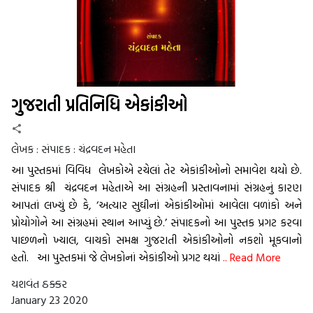
ગુજરાતી પ્રતિનિધિ એકાંકીઓ
લેખક :
સંપાદક : ચંદ્રવદન મહેતા
આ પુસ્તકમાં વિવિધ લેખકોએ રચેલાં તેર એકાંકીઓનો સમાવેશ થયો છે.
સંપાદક શ્રી ચંદ્રવદન મહેતાએ આ સંગ્રહની પ્રસ્તાવનામાં સંગ્રહનું કારણ
આપતાં લખ્યું છે કે, ‘અત્યાર સુઘીનાં એકાંકીઓમાં આવેલા વળાંકો અને
પ્રોયોગોને આ સંગ્રહમાં સ્થાન આપ્યું છે.’ સંપાદકનો આ પુસ્તક પ્રગટ કરવા
પાછળનો ખ્યાલ, વાચકો સમક્ષ ગુજરાતી એકાંકીઓનો નકશો મૂકવાનો
હતો. આ પુસ્તકમાં જે લેખકોનાં એકાંકીઓ પ્રગટ થયાં
.. Read More
યશવંત ઠક્કર
January 23 2020