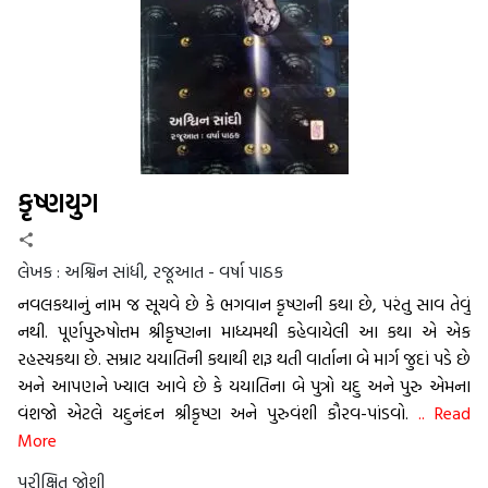
કૃષ્ણયુગ
લેખક :
અશ્વિન સાંધી, રજૂઆત - વર્ષા પાઠક
નવલકથાનું નામ જ સૂચવે છે કે ભગવાન કૃષ્ણની કથા છે, પરંતુ સાવ તેવું
નથી. પૂર્ણપુરુષોત્તમ શ્રીકૃષ્ણના માધ્યમથી કહેવાયેલી આ કથા એ એક
રહસ્યકથા છે. સમ્રાટ યયાતિની કથાથી શરૂ થતી વાર્તાના બે માર્ગ જુદાં પડે છે
અને આપણને ખ્યાલ આવે છે કે યયાતિના બે પુત્રો યદુ અને પુરુ એમના
વંશજો એટલે યદુનંદન શ્રીકૃષ્ણ અને પુરુવંશી કૌરવ-પાંડવો.
.. Read
More
પરીક્ષિત જોશી