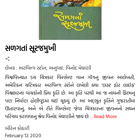
સળગતાં સૂરજમુખી
લેખક :
અરવિન્‍ગ સ્ટોન, અનુવાદ: વિનોદ મેઘાણી
વિશ્વવિખ્યાત ડચ ચિત્રકાર વિન્‍સેન્‍ટ વાન ગૉગનું જીવન આલેખતી,
અમેરિકન ચરિત્રકાર અરવિન્‍ગ સ્ટોને લખેલી કથા ‘લસ્ટ ફોર લાઈફ’
વિશ્વભરના વાચકોની પ્રિય કૃતિ છે. આ કૃતિ પરથી આ જ નામની ફિલ્મનું
પણ નિર્માણ હોલીવૂડમાં થઈ ચૂક્યું છે. આ અદ્‍ભુત કૃતિને ગુજરાતીમાં
ઊતારવાનું, અને એ રીતે વિન્‍સેન્‍ટ જેવા ચિત્રકારના જીવનનો સઘન
પરિચય કરાવવાનું શ્રેય વિનોદ મેઘાણીને જાય છે.
.. Read More
બીરેન કોઠારી
February 12 2020