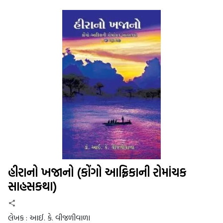
હીરાનો ખજાનો (કોંગો આફ્રિકાની રોમાંચક
સાહસકથા)
લેખક :
આઈ. કે. વીજળીવાળા