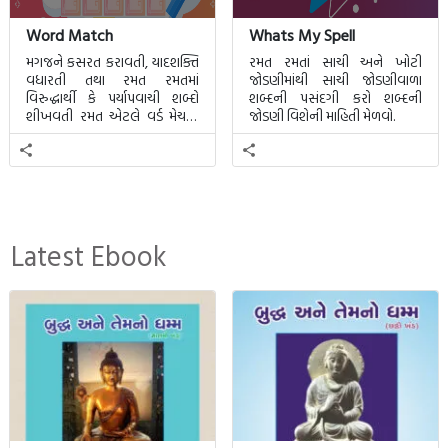
Word Match
Whats My Spell
મગજને કસરત કરાવતી, યાદશક્તિ
રમત રમતાં સાચી અને ખોટી
વધારતી તથા રમત રમતમાં
જોડણીમાંથી સાચી જોડણીવાળા
વિરુદ્ધાર્થી કે પર્યાપવાચી શબ્દો
શબ્દની પસંદગી કરો શબ્દની
શીખવતી રમત એટલે વર્ડ મેચમાં.
જોડણી વિશેની માહિતી મેળવો.
આ રમતમાં 20 બ્લોક પાછળ 20
શબ્દો છુપાયેલા હશે.
Latest Ebook