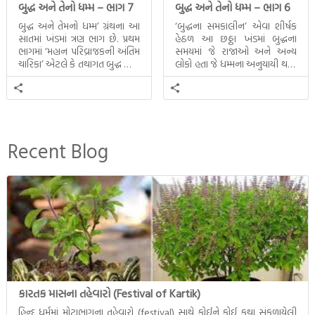
બુદ્ધ અને તેનો ધમ્મ – ભાગ 7
બુદ્ધ અને તેનો ધમ્મ – ભાગ 6
બુદ્ધ અને તેમનો ધમ્મ’ ગ્રંથના આ
‘બુદ્ધના સમકાલીન’ એવા શીર્ષક
સાતમાં ખંડમાં ત્રણ ભાગ છે. પ્રથમ
હેઠળ આ છઠ્ઠા ખંડમાં બુદ્ધના
ભાગમાં ‘મહાન પરિવ્રાજકની અંતિમ
સમયમાં જે રાજાઓ અને અન્ય
ચારિકા’ એટલે કે તથાગત બુદ્ધ સાથે
લોકો હતા જે ધમ્મના અનુયાયી થયા.
સતત પરિભ્રમણ કરતા સહચારીઓ
તેમનો અને બુદ્ધ વચ્ચે થયેલો
સાથે ફરી એકવારની
સત્સંગ વીશે જાણકારી મળે છે.
મુલાકાત, બીજા ભાગમાં તથાગતે
વૈશાલીથી વિદાય લીધી તે
અને ત્રીજા ભાગમાં તથાગતે
બનાવેલા ધમ્મને જ પોતાના
Recent Blog
ઉત્તરાધિકારી તરીકે સ્થાપે છે તે
દૃશ્યો અંકિત થયાં છે. ટૂંકમાં બુદ્ધનાં
જીવનના અંતિમ દિવસોની યાત્રાનો
પરિપાક જોવા મળે
.. Read More
કારતક માસના તહેવારો (Festival of Kartik)
હિન્દુ ધર્મમાં મોટાભાગના તહેવારો (festival) સાથે કોઈને કોઈ કથા સંકળાયેલી