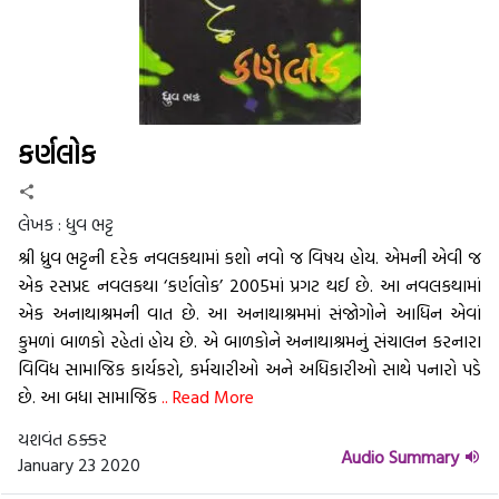
કર્ણલોક
લેખક :
ધુવ ભટ્ટ
શ્રી ધ્રુવ ભટ્ટની દરેક નવલકથામાં કશો નવો જ વિષય હોય. એમની એવી જ
એક રસપ્રદ નવલકથા ‘કર્ણલોક’ 2005માં પ્રગટ થઈ છે. આ નવલકથામાં
એક અનાથાશ્રમની વાત છે. આ અનાથાશ્રમમાં સંજોગોને આધિન એવાં
કુમળાં બાળકો રહેતાં હોય છે. એ બાળકોને અનાથાશ્રમનું સંચાલન કરનારા
વિવિધ સામાજિક કાર્યકરો, કર્મચારીઓ અને અધિકારીઓ સાથે પનારો પડે
છે. આ બધા સામાજિક
.. Read More
યશવંત ઠક્કર
Audio Summary
January 23 2020