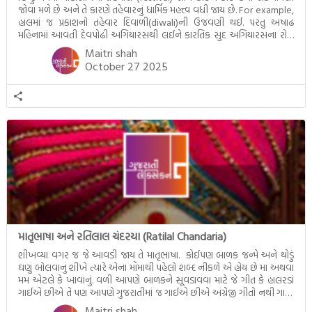
જોવા મળે છે અને તે કારણે તહેવારનું ધાર્મિક મહત્ત્વ વધી જાય છે. For example,
હાલમાં જ પ્રકાશનો તહેવાર દિવાળી(diwali)ની ઉજવણી થઈ. પરંતુ અષાઢ
મહિનામાં આવતી દેવપોઢી અગિયારસથી લઈને કારતિક સુદ અગિયારસના રોજ
આવતી દેવ ઊઠી અગિયારસ વચ્ચે મોટેભાગે યજ્ઞોપવીત સંસ્કાર, લગ્ન,
Maitri shah
દીક્ષાગ્રહણ, યજ્ઞ, ગૃહપ્રવેશ જેવા
.. Read More
October 27 2025
માતૃભાષા અને રતિલાલ ચંદરયા (Ratilal Chandaria)
શીખવ્યા વગર જ જે આવડી જાય તે માતૃભાષા. કોઈપણ બાળક જન્મે અને થોડું
ઘણું બોલવાનું શીખે ત્યારે એના મોંમાથી પહેલો શબ્દ નીકળે એ હોય છે મા અથવા
મમ એટલે કે ખાવાનું. વળી આપણે બાળકને સૂવડાવવા માટે જે ગીત કે હાલરડાં
ગાઈએ છીએ તે પણ આપણે ગુજરાતીમાં જ ગાઈએ છીએ અંગ્રેજી ગીતો નથી ગાતા.
આમ બાળકને
.. Read More
Maitri shah