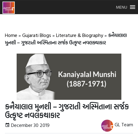
MENU
Home
»
Gujarati Blogs
»
Literature & Biography
»
કનૈયાલાલ
મુનશી – ગુજરાતી અસ્મિતાના સર્જક ઉત્કૃષ્ટ નવલકથાકાર
કનૈયાલાલ મુનશી – ગુજરાતી અસ્મિતાના સર્જક
ઉત્કૃષ્ટ નવલકથાકાર
GL Team
December 30 2019