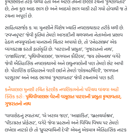
કૃષ્ણભક્તિ તરફ વળ્યા હતા અને એટલે તેમની છેલ્લી રચના ‘કૃષ્ણાવતાર’
છે, તેના કુલ આઠ ભાગ છે અને આઠમો ભાગ બાકી રહી ગયો હોવાથી જ તે
રચના અપૂર્ણ છે.
સાહિત્યસર્જક ક. મા. મુનશીને વિશેષ ખ્યાતિ નવલકથાકાર તરીકે મળી છે.
‘સ્વપ્નદૃષ્ટા’ જેવી કૃતિમાં તેમણે આઝાદીની ચળવળના નેતાઓના પ્રભાવ
હેઠળ નવયુવકોના માનસનો ચિતાર અપાયો છે, તો ‘સ્નેહસંભ્રમ’ એક
વ્યંગકટાક્ષ કરતી ફાર્સકૃતિ છે. ‘પાટણની પ્રભુતા’, ‘ગુજરાતનો નાથ’,
‘રાજાધિરાજ’, ‘પૃથિવીવલ્લભ’, ‘ભગવાન કૌટિલ્ય’, ‘જય સોમનાથ’ વગેરે
જેવી ઐતિહાસિક નવલકથાઓ અને લઘુનવલોની પણ તેમણે ભેટ આપી
છે. પૌરાણિક ઇતિહાસને વણી લઈને તેમણે ‘લોકમહર્ષિણી’, ‘ભગવાન
પરશુરામ’ અને આઠ ભાગમાં ‘કૃષ્ણાવતાર’ જેવી રચનાઓ પણ કરી.
કનૈયાલાલ મુનશી રચિત કેટલીક નવલિકાઓનો પરિચય વાંચવા અહીં
ક્લિક કરો :
પૃથિવીવલ્લભ
વેરની વસૂલાત
પાટણની પ્રભુતા
કૃષ્ણવતાર
,
ગુજરાતનો નાથ
‘વાવાશેઠનું સ્વાતંત્ર્ય’, ‘બે ખરાબ જણ’, ‘આજ્ઞાંકિત’, ‘બ્રહ્મચર્યાશ્રમ’,
‘પીડાગ્રસ્ત પ્રોફેસર’, વગેરે જેવા પ્રહસનો અને વિવિધ વિષય પર તેમણે
લખેલા નાટકો છે તો ‘ધ્રુવસ્વામિની દેવી’ એમનું એકમાત્ર ઐતિહાસિક નાટક