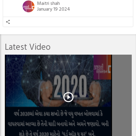
તીર્થંકરોમાંથી પાંચ-પાંચ તીર્થંકરોનાં કલ્યાણકો અહીં આવ્યાં છે. દરેક તીર્થંકરના
Maitri shah
જીવનની ચ્યવન(માતાના […]
January 19 2024
Latest Video