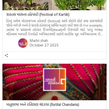
કારતક માસના તહેવારો (Festival of Kartik)
હિન્દુ ધર્મમાં મોટાભાગના તહેવારો (festival) સાથે કોઈને કોઈ કથા સંકળાયેલી
જોવા મળે છે અને તે કારણે તહેવારનું ધાર્મિક મહત્ત્વ વધી જાય છે. For example,
હાલમાં જ પ્રકાશનો તહેવાર દિવાળી(diwali)ની ઉજવણી થઈ. પરંતુ અષાઢ
મહિનામાં આવતી દેવપોઢી અગિયારસથી લઈને કારતિક સુદ અગિયારસના રોજ
આવતી દેવ ઊઠી અગિયારસ વચ્ચે મોટેભાગે યજ્ઞોપવીત સંસ્કાર, લગ્ન,
Maitri shah
દીક્ષાગ્રહણ, યજ્ઞ, ગૃહપ્રવેશ જેવા […]
October 27 2025
માતૃભાષા અને રતિલાલ ચંદરયા (Ratilal Chandaria)