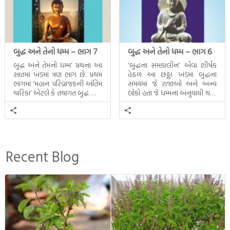
બુદ્ધ અને તેનો ધમ્મ – ભાગ 7
બુદ્ધ અને તેનો ધમ્મ – ભાગ 6
બુદ્ધ અને તેમનો ધમ્મ’ ગ્રંથના આ
‘બુદ્ધના સમકાલીન’ એવા શીર્ષક
સાતમાં ખંડમાં ત્રણ ભાગ છે. પ્રથમ
હેઠળ આ છઠ્ઠા ખંડમાં બુદ્ધના
ભાગમાં ‘મહાન પરિવ્રાજકની અંતિમ
સમયમાં જે રાજાઓ અને અન્ય
ચારિકા’ એટલે કે તથાગત બુદ્ધ સાથે
લોકો હતા જે ધમ્મના અનુયાયી થયા.
સતત પરિભ્રમણ કરતા સહચારીઓ
તેમનો અને બુદ્ધ વચ્ચે થયેલો
સાથે ફરી એકવારની
સત્સંગ વીશે જાણકારી મળે છે.
મુલાકાત, બીજા ભાગમાં તથાગતે
વૈશાલીથી વિદાય લીધી તે
અને ત્રીજા ભાગમાં તથાગતે
બનાવેલા ધમ્મને જ પોતાના
Recent Blog
ઉત્તરાધિકારી તરીકે સ્થાપે છે તે
દૃશ્યો અંકિત થયાં છે. ટૂંકમાં બુદ્ધનાં
જીવનના અંતિમ દિવસોની યાત્રાનો
પરિપાક જોવા મળે […]