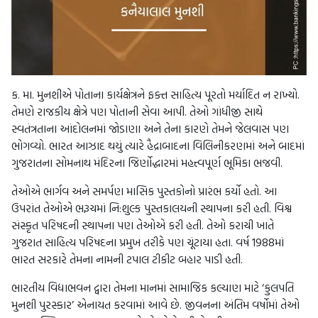
ક. મા. મુનશીએ પોતાના કાર્યક્ષેત્રને ફક્ત સાહિત્ય પૂરતો મર્યાદિત ન રાખ્યો.
તેમણે રાજકીય ક્ષેત્રે પણ પોતાની સેવા આપી. તેઓ ગાંધીજી સાથે
સ્વતંત્રતાના આંદોલનમાં જોડાણા અને તેના કારણે તેમને જેલવાસ પણ
ભોગવ્યો. ભારત આઝાદ થયું ત્યારે હૈદ્રાબાદના વિલિનીકરણમાં અને બાદમાં
ગુજરાતના સોમનાથ મંદિરના જિર્ણોદ્ધારમાં મહત્ત્વપૂર્ણ ભૂમિકા ભજવી.
તેઓએ ભાર્ગવ અને સમર્પણ માસિક પુસ્તકોનો પ્રારંભ કર્યો હતો. આ
ઉપરાંત તેઓએ ભરૂચમાં નિ:શુલ્ક પુસ્તકાલયની સ્થાપના કરી હતી. વિશ્વ
સંસ્કૃત પરિષદની સ્થાપના પણ તેઓએ કરી હતી. તેઓ કરાચી ખાતે
ગુજરાત સાહિત્ય પરિષદના પ્રમુખ તરીકે પણ ચૂંટાયા હતા. વર્ષ 1988માં
ભારત સરકારે તેમના નામની ટપાલ ટીકીટ બહાર પાડી હતી.
ભારતીય વિદ્યાભવન દ્વારા તેમના માનમાં સામાજિક કલ્યાણ માટે ‘કુલપતિ
મુનશી પુરસ્કાર’ એનાયત કરવામાં આવે છે. જીવનના અંતિમ વર્ષોમાં તેઓ