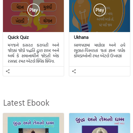
Play
Play
Quick Quiz
Ukhana
મગજને કસરત કરાવતી અને
બાળપણમાં માણેલા અને હવે
જોડકાં જોડો પદ્ધતિ દ્વારા શબ્દ અને
ભૂલાતં-વિસરાતાં જતાં જ્ઞાન વર્ધક
અર્થ કે સમાનાર્થીને જોડતી એક
કોયડાઓની રમત એટલે ઉખાણાં
રસપ્રદ રમત એટલે ક્વિક ક્વિઝ.
Latest Ebook