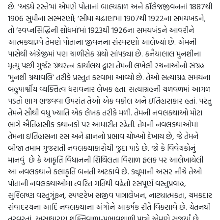
છે. ‘અડધે રસ્તે’માં એમણે પોતાનાં બાલ્યકાળ અને કૉલેજજીવનનાં 1887થી
1906 સુધીનાં સંસ્મરણો; ‘સીધા ચઢાણ’માં 1907થી 1922ના સમયખંડને,
તો ‘સ્વપ્નસિદ્ધિની શોધમાં’માં 1923થી 1926ના સમયખંડને આવરીને
આત્મકથારૂપે તેમણે પોતાના જીવનના સંસ્મરણો આલેખ્યાં છે. એમની
પાસેથી અંગ્રેજીમાં પણ ચાળીસેક ગ્રંથો સાંપડ્યા છે. કનૈયાલાલ મુનશીના
મૃત્યુ પછી ગુર્જર ગ્રંથરત્ન કાર્યાલય દ્વારા તેમની લખેલી રચનાઓનો સંગ્રહ
‘મુનશી ગ્રંથાવલિ’ તરીકે પ્રસ્તુત કરવામાં આવ્યો છે. તેઓ સત્યાગ્રહ સમયના
બહુપાર્શ્વીય વ્યક્તિત્વ ધરાવનાર લેખક હતા. સત્યાગ્રહની ચળવળમાં આગળ
પડતો ભાગ ભજવવા ઉપરાંત તેઓ એક વકીલ અને ઇતિહાસકાર હતાં. પરંતુ
તેમને સૌથી વધુ ખ્યાતિ એક લેખક તરીકે મળી. તેમની નવલકથાઓ મોટા
ભાગે ઐતિહાસીક કથાનકો પર આધારીત રહેતી. તેમની નવલકથાઓમાં
તેમના ઇતિહાસના રસ અને જ્ઞાનનો પ્રભાવ ચોખ્ખો દેખાય છે, જે તેમને
બીજા તમામ ગુજરાતી નવલકથાકારોથી જુદા પાડે છે. જો કે વિવેચકોનું
માનવું છે કે આકૃતિ વિધાનની શિથિલતા વિશાળ ફલક પર આલેખાયેલી
આ નવલકથાને કલાકૃતિ બનતી અટકાવે છે. ડ્યૂમાની અસર નીચે તેઓ
પોતાની નવલકથાઓમાં ત્વરિત ગતિથી વહેતો રસપૂર્ણ વસ્તુપ્રવાહ,
સુશ્લિષ્ણ વસ્તુગૂંફન, સ્પષ્ટરેખ સજીવ પાત્રાલેખન, નાટ્યાત્મકતા, ચમકદાર
સંવાદરચના આદિ નવલકથાના અંગોને આકર્ષક રીતે વિકસાવે છે. ચેતનથી
તરવરતાં, અસાધારણ શક્તિવાળા-પ્રભાવશાળી પાત્રો એમણે સજર્યાં છે.