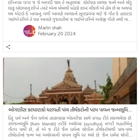
શીખવ્યા વગર જ જે આવડી જાય તે માતૃભાષા. કોઈપણ બાળક જન્મે અને થોડું
ઘણું બોલવાનું શીખે ત્યારે એના મોંમાથી પહેલો શબ્દ નીકળે એ હોય છે મા અથવા
મમ એટલે કે ખાવાનું. વળી આપણે બાળકને સૂવડાવવા માટે જે ગીત કે હાલરડાં
ગાઈએ છીએ તે પણ આપણે ગુજરાતીમાં જ ગાઈએ છીએ અંગ્રેજી ગીતો નથી ગાતા.
આમ બાળકને […]
Maitri shah
February 20 2024
ઓગણીસ કલ્યાણકો ધરાવતી પાંચ તીર્થંકરોની પરમ પાવન જન્મભૂમિ – અયોધ્યા (Ayodhya)
હિંદુ ધર્મ અને જૈન ધર્મનાં તાણાવાણા એકબીજા સાથે પ્રગાઢ રીતે સંકળાયેલા છે.
રામજન્મભૂમિ (Ram Mandir) તરીકે અયોધ્યા (ayodhya) નગરી મહાતીર્થનું
ગૌરવ પામી છે, તો એ જ રીતે જૈન ધર્મના ચોવીસ તીર્થંકરોમાંથી પાંચ-પાંચ
તીર્થંકરોનો જન્મ આ અયોધ્યાની પાવન ભૂમિ પર થયો છે. જૈન ધર્મમાં ચોવીસ