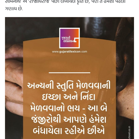
સોમનાથ’ એ ‘રાજાધિરાજ’ પછી લખાયેલ કૃતિ છે, પણ તે હંમેશા પહેલી
ગણાય છે.