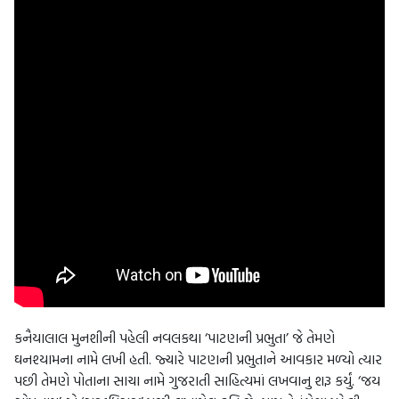
કનૈયાલાલ મુનશીની પહેલી નવલકથા ‘પાટણની પ્રભુતા’ જે તેમણે
ઘનશ્યામના નામે લખી હતી. જ્યારે પાટણની પ્રભુતાને આવકાર મળ્યો ત્યાર
પછી તેમણે પોતાના સાચા નામે ગુજરાતી સાહિત્યમાં લખવાનુ શરૂ કર્યું. ‘જય