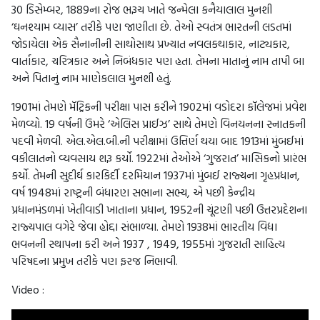
30 ડિસેમ્બર, 1889ના રોજ ભરૂચ ખાતે જન્મેલા કનૈયાલાલ મુનશી
‘ઘનશ્યામ વ્યાસ’ તરીકે પણ જાણીતા છે. તેઓ સ્વતંત્ર ભારતની લડતમાં
જોડાયેલા એક સૈનાનીની સાથોસાથ પ્રખ્યાત નવલકથાકાર, નાટ્યકાર,
વાર્તાકાર, ચરિત્રકાર અને નિબંધકાર પણ હતા. તેમના માતાનું નામ તાપી બા
અને પિતાનું નામ માણેકલાલ મુનશી હતું.
1901માં તેમણે મૅટ્રિકની પરીક્ષા પાસ કરીને 1902માં વડોદરા કૉલેજમાં પ્રવેશ
મેળવ્યો. 19 વર્ષની ઉંમરે ‘એલિસ પ્રાઈઝ’ સાથે તેમણે વિનયનના સ્નાતકની
પદવી મેળવી. એલ.એલ.બી.ની પરીક્ષામાં ઉત્તિર્ણ થયા બાદ 1913માં મુંબઈમાં
વકીલાતનો વ્યવસાય શરૂ કર્યો. 1922માં તેઓએ ‘ગુજરાત’ માસિકનો પ્રારંભ
કર્યો. તેમની સુદીર્ઘ કારકિર્દી દરમિયાન 1937માં મુંબઈ રાજ્યના ગૃહપ્રધાન,
વર્ષ 1948માં રાષ્ટ્રની બંધારણ સભાના સભ્ય, એ પછી કેન્દ્રીય
પ્રધાનમંડળમાં ખેતીવાડી ખાતાના પ્રધાન, 1952ની ચૂંટણી પછી ઉત્તરપ્રદેશના
રાજ્યપાલ વગેરે જેવા હોદ્દા સંભાળ્યા. તેમણે 1938માં ભારતીય વિદ્યા
ભવનની સ્થાપના કરી અને 1937 , 1949, 1955માં ગુજરાતી સાહિત્ય
પરિષદના પ્રમુખ તરીકે પણ ફરજ નિભાવી.
Video :