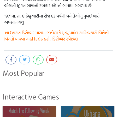
બોલાતી જીવંત ભાષાનો રણકાર એમની ભાષામાં સંભળાય છે.
1971માં, તા. 8 ફેબ્રુઆરીના રોજ 83 વર્ષની વયે તેઓનું મુંબઈ ખાતે
અવસાન થયું.
આ ઉપરાંત ડિસેમ્બર માસમાં જન્મેલા કે મૃત્યુ પામેલ સાહિત્યકારો વિશેની
વિગતો વાંચવા અહીં ક્લિક કરો :
ડિસેમ્બર સ્પેશ્યલ
Most Popular
Interactive Games